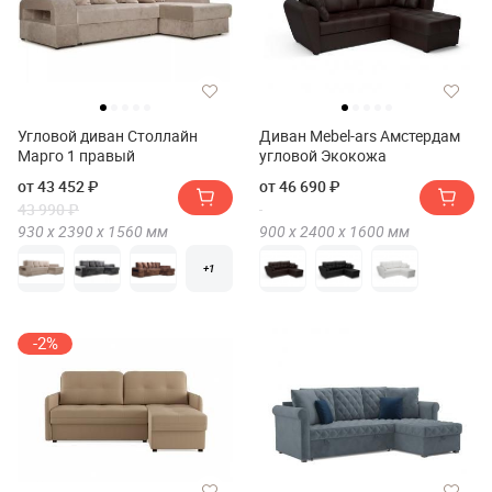
Угловой диван Столлайн
Диван Mebel-ars Амстердам
Марго 1 правый
угловой Экокожа
от 43 452 ₽
от 46 690 ₽
43 990 ₽
930 х
2390 х
1560
мм
900 х
2400 х
1600
мм
+1
-2%