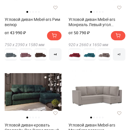
Угловой диван Mebel-ars Рим
Угловой диван Mebel-ars
велюр
Монреаль Левый угол
вельвет (бархат)
от 43 990 ₽
от 50 790 ₽
750 х
2390 х
1580
мм
920 х
2660 х
1650
мм
+4
+1
Угловой диван-кровать
Угловой диван Mebel-ars