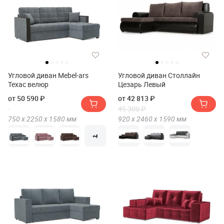
Угловой диван Mebel-ars
Угловой диван Столлайн
Техас велюр
Цезарь Левый
от 50 590 ₽
от 42 813 ₽
45 300 ₽
750 х
2250 х
1580
мм
920 х
2460 х
1590
мм
+4