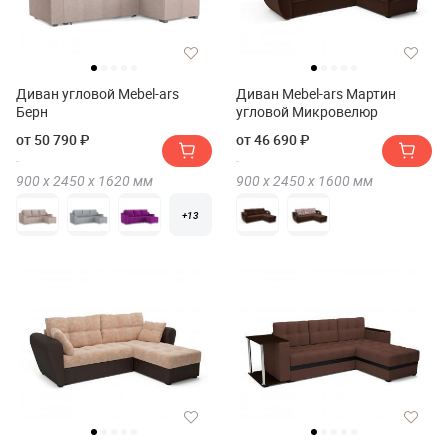
Диван угловой Mebel-ars
Диван Mebel-ars Мартин
Берн
угловой Микровелюр
от 50 790 ₽
от 46 690 ₽
900 х
2450 х
1620
мм
900 х
2450 х
1600
мм
+13