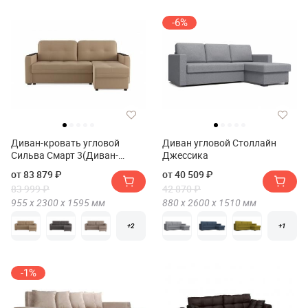
-6%
Диван-кровать угловой
Диван угловой Столлайн
Сильва Смарт 3(Диван-
Джессика
кровать угловой Сильва
от 83 879 ₽
от 40 509 ₽
SMART 3)
83 999 ₽
42 870 ₽
955 х
2300 х
1595
мм
880 х
2600 х
1510
мм
+2
+1
-1%