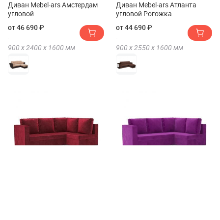
Диван Mebel-ars Амстердам
Диван Mebel-ars Атланта
угловой
угловой Рогожка
от 46 690 ₽
от 44 690 ₽
900 х
2400 х
1600
мм
900 х
2550 х
1600
мм
Угловой диван Mebel-ars
Угловой диван Mebel-ars
Мансберг вельвет (бархат)
Мансберг микровельвет
от 42 890 ₽
от 40 690 ₽