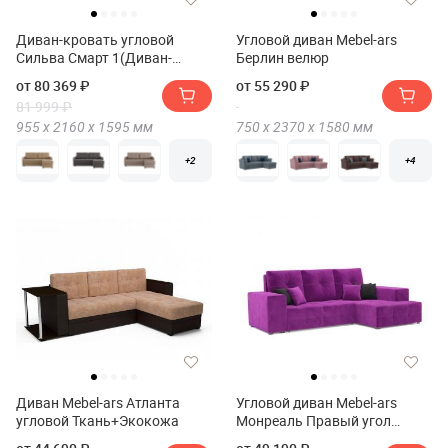
Диван-кровать угловой
Угловой диван Mebel-ars
Сильва Смарт 1(Диван-
Берлин велюр
кровать угловой Сильва
от 80 369 ₽
от 55 290 ₽
SMART 1)
81 999 ₽
955 х
2160 х
1595
мм
750 х
2370 х
1580
мм
+2
+4
Диван Mebel-ars Атланта
Угловой диван Mebel-ars
угловой Ткань+Экокожа
Монреаль Правый угол
микровельвет