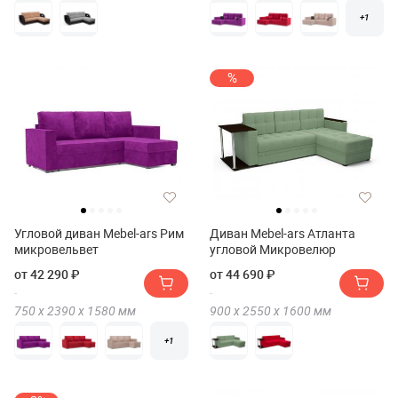
+1
%
Угловой диван Mebel-ars Рим
Диван Mebel-ars Атланта
микровельвет
угловой Микровелюр
от 42 290 ₽
от 44 690 ₽
750 х
2390 х
1580
мм
900 х
2550 х
1600
мм
+1