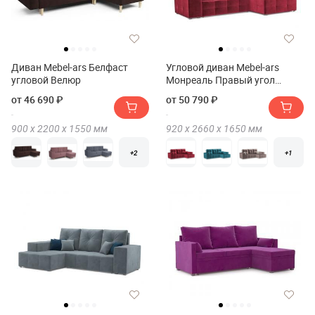
Диван Mebel-ars Белфаст
Угловой диван Mebel-ars
угловой Велюр
Монреаль Правый угол
вельвет (бархат)
от 46 690 ₽
от 50 790 ₽
900 х
2200 х
1550
мм
920 х
2660 х
1650
мм
+2
+1