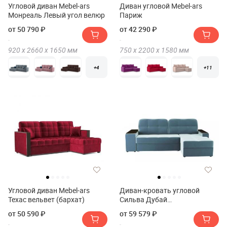
Угловой диван Mebel-ars
Диван угловой Mebel-ars
Монреаль Левый угол велюр
Париж
от 50 790 ₽
от 42 290 ₽
920 х
2660 х
1650
мм
750 х
2200 х
1580
мм
+4
+11
Угловой диван Mebel-ars
Диван-кровать угловой
Техас вельвет (бархат)
Сильва Дубай
2т-1пф(1пф-2т)
от 50 590 ₽
от 59 579 ₽