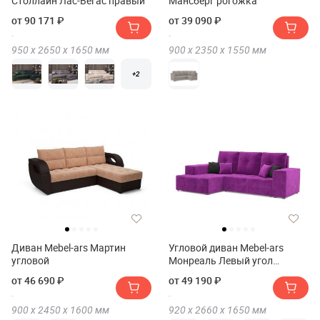
Столлайн Лас-Вегас правый
Мансберг рогожка
от 90 171 ₽
от 39 090 ₽
950 х
2650 х
1650
мм
900 х
2350 х
1550
мм
+2
Диван Mebel-ars Мартин
Угловой диван Mebel-ars
угловой
Монреаль Левый угол
микровельвет
от 46 690 ₽
от 49 190 ₽
900 х
2450 х
1600
мм
920 х
2660 х
1650
мм