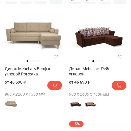
Диван Mebel-ars Белфаст
Диван Mebel-ars Рейн
угловой Рогожка
угловой
от 46 690 ₽
от 46 690 ₽
900 х
2200 х
1550
мм
900 х
2400 х
1600
мм
-5%