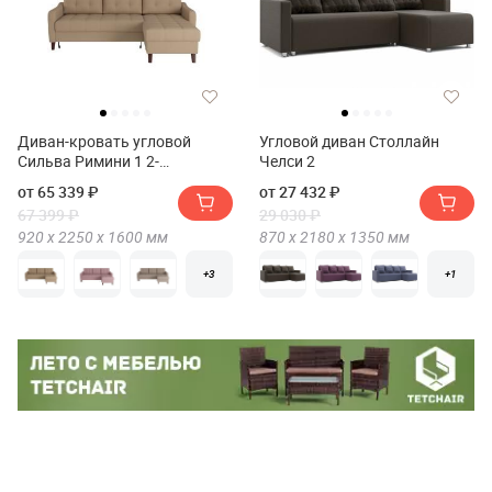
Диван-кровать угловой
Угловой диван Столлайн
Сильва Римини 1 2-
Челси 2
1пф(1пф-2т) СК
от 65 339 ₽
от 27 432 ₽
67 399 ₽
29 030 ₽
920 х
2250 х
1600
мм
870 х
2180 х
1350
мм
+3
+1