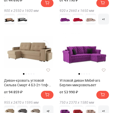
от 44 690 ₽
от 49 190 ₽
900 х
2550 х
1600
мм
920 х
2660 х
1650
мм
+1
Диван-кровать угловой
Угловой диван Mebel-ars
Сильва Смарт 4 Б3-2т-1пф-
Берлин микровельвет
Б4(Диван-кровать угловой
от 94 859 ₽
от 53 990 ₽
Сильва SMART 4 Б3-2т-1пф-
Б4)
955 х
2470 х
1595
мм
750 х
2370 х
1580
мм
+2
+1