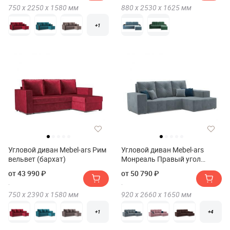
750 х
2250 х
1580
мм
880 х
2530 х
1625
мм
+1
Угловой диван Mebel-ars Рим
Угловой диван Mebel-ars
вельвет (бархат)
Монреаль Правый угол
велюр
от 43 990 ₽
от 50 790 ₽
750 х
2390 х
1580
мм
920 х
2660 х
1650
мм
+1
+4