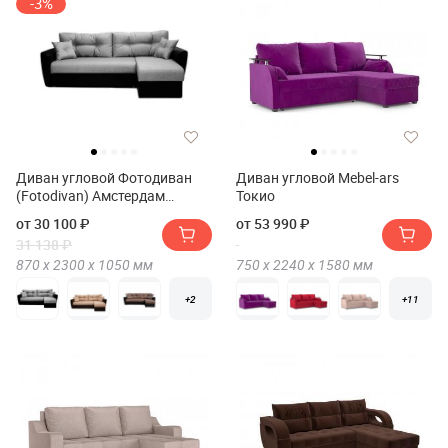
-3%
Диван угловой Фотодиван
Диван угловой Mebel-ars
(Fotodivan) Амстердам
Токио
Рогожка 160
от 30 100 ₽
от 53 990 ₽
31 138 ₽
870 х
2300 х
1050
мм
750 х
2240 х
1580
мм
+2
+11