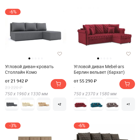
-6%
Угловой диван-кровать
Угловой диван Mebel-ars
Столлайн Комо
Берлин вельвет (бархат)
от 21 942 ₽
от 55 290 ₽
23 220 ₽
750 х
1960 х
1330
мм
750 х
2370 х
1580
мм
+2
+1
-3%
-6%