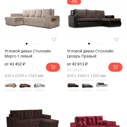
-5%
Угловой диван Столлайн
Угловой диван Столлайн
Марго 1 левый
Цезарь Правый
от 43 452 ₽
от 42 813 ₽
45 300 ₽
930 х
2390 х
1560
мм
920 х
2460 х
1590
мм