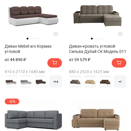
Диван Mebel-ars Кормак
Диван-кровать угловой
угловой
Сильва Дубай СК Модель 011
от 44 890 ₽
от 59 579 ₽
910 х
2110 х
1680
мм
880 х
2530 х
1625
мм
+14
+1
-6%