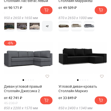
Столлайн Лас-Вегас левый
Столлайн Марракеш
от 90 171 ₽
от 49 509 ₽
950 х
2650 х
1650
мм
870 х
2650 х
1000
мм
+2
-6%
Диван угловой правый
Угловой диван-кровать
Столлайн Джессика 2
Столлайн Маркиз
от 42 741 ₽
от 33 849 ₽
45 230 ₽
850 х
2200 х
1570
мм
850 х
2400 х
1340
мм