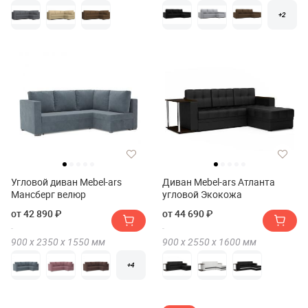
+2
Угловой диван Mebel-ars
Диван Mebel-ars Атланта
Мансберг велюр
угловой Экокожа
от 42 890 ₽
от 44 690 ₽
900 х
2350 х
1550
мм
900 х
2550 х
1600
мм
+4