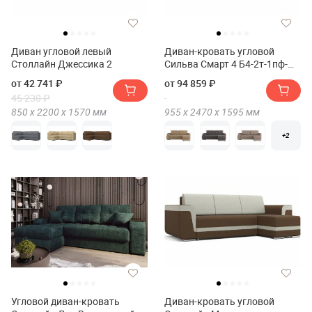
Диван угловой левый
Диван-кровать угловой
Столлайн Джессика 2
Сильва Смарт 4 Б4-2т-1пф-
Б3(Диван-кровать угловой
от 42 741 ₽
от 94 859 ₽
Сильва SMART 4 Б4-2т-1пф-
45 230 ₽
Б3)
850 х
2200 х
1570
мм
955 х
2470 х
1595
мм
+2
Угловой диван-кровать
Диван-кровать угловой