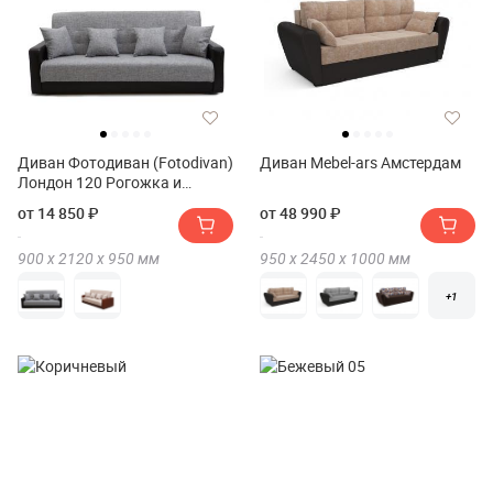
Диван Фотодиван (Fotodivan)
Диван Mebel-ars Амстердам
Лондон 120 Рогожка и
экокожа
от 14 850 ₽
от 48 990 ₽
900 х
2120 х
950
мм
950 х
2450 х
1000
мм
+1