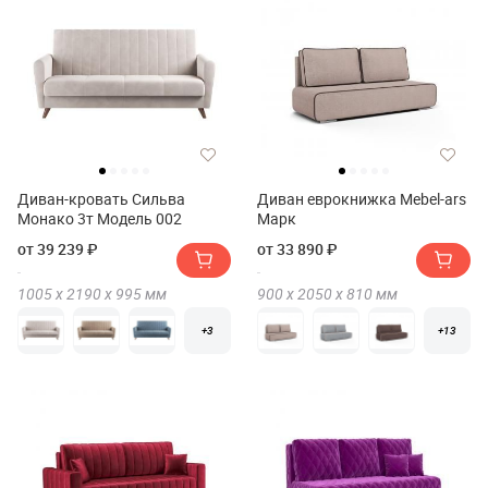
Диван-кровать Сильва
Диван еврокнижка Mebel-ars
Монако 3т Модель 002
Марк
от 39 239 ₽
от 33 890 ₽
1005 х
2190 х
995
мм
900 х
2050 х
810
мм
+3
+13