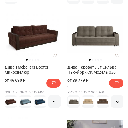
Диван Mebel-ars Бостон
Диван-кровать 3т Сильва
Микровелюр
Нью-Йорк СК Модель 036
от 46 690 ₽
от 39 779 ₽
860 х
2300 х
1000
мм
925 х
2300 х
885
мм
+1
+3