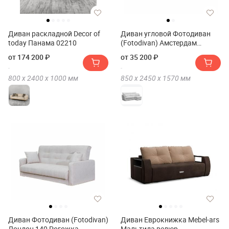
Диван раскладной Decor of
Диван угловой Фотодиван
today Панама 02210
(Fotodivan) Амстердам
Экокожа 160
от 174 200 ₽
от 35 200 ₽
800 х
2400 х
1000
мм
850 х
2450 х
1570
мм
Диван Фотодиван (Fotodivan)
Диван Еврокнижка Mebel-ars
Лондон 140 Рогожка
Мальтида велюр