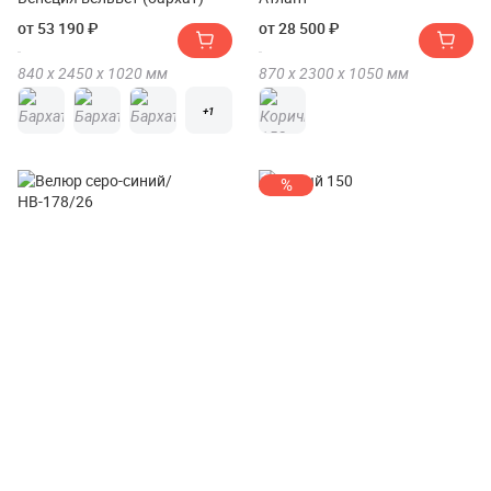
от 53 190 ₽
от 28 500 ₽
840 х
2450 х
1020
мм
870 х
2300 х
1050
мм
+1
%
Диван Еврокнижка Mebel-ars
Диван Fotodiva Манчестер с
Марсель№3 велюр
подсветкой велюр
от 51 490 ₽
от 34 700 ₽
850 х
2320 х
1020
мм
850 х
2400 х
1090
мм