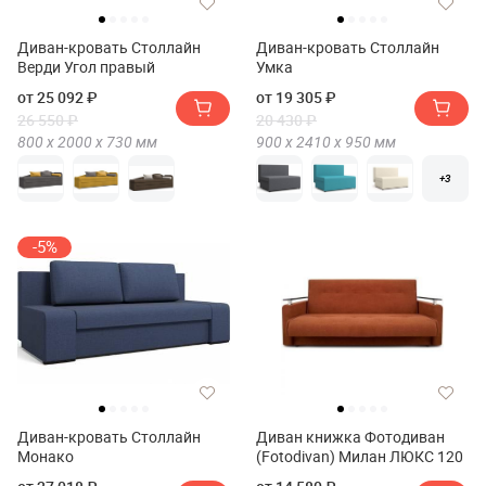
Диван-кровать Столлайн
Диван-кровать Столлайн
Верди Угол правый
Умка
от 25 092 ₽
от 19 305 ₽
26 550 ₽
20 430 ₽
800 х
2000 х
730
мм
900 х
2410 х
950
мм
+3
-5%
Диван-кровать Столлайн
Диван книжка Фотодиван
Монако
(Fotodivan) Милан ЛЮКС 120