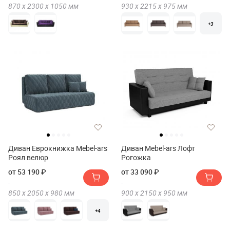
870 х
2300 х
1050
мм
930 х
2215 х
975
мм
+3
Диван Еврокнижка Mebel-ars
Диван Mebel-ars Лофт
Роял велюр
Рогожка
от 53 190 ₽
от 33 090 ₽
850 х
2050 х
980
мм
900 х
2150 х
950
мм
+4