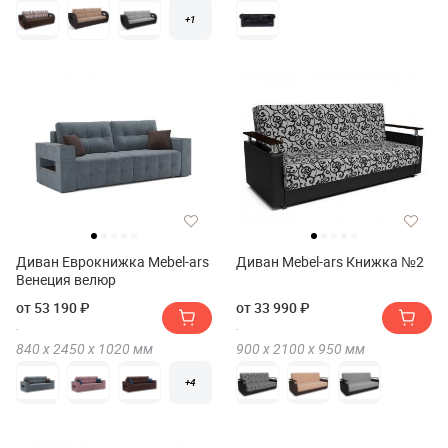
+1
Диван Еврокнижка Mebel-ars
Диван Mebel-ars Книжка №2
Венеция велюр
от 53 190 ₽
от 33 990 ₽
840 х
2450 х
1020
мм
900 х
2100 х
950
мм
+4