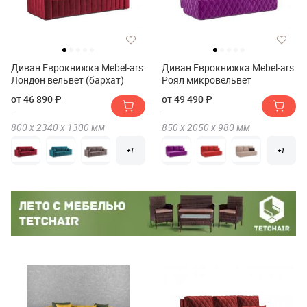
Диван Еврокнижка Mebel-ars
Диван Еврокнижка Mebel-ars
Лондон вельвет (бархат)
Роял микровельвет
от 46 890 ₽
от 49 490 ₽
800 х
2340 х
1300
мм
850 х
2050 х
980
мм
+1
+1