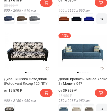
от 27 018 ₽
от 14 580 ₽
28 590 ₽
800 х
2085 х
910
мм
900 х
2150 х
950
мм
+2
-13%
Диван книжка Фотодиван
Диван-кровать Сильва Алекс
(Fotodivan) Лидер 120 ППУ
3т Модель 047
от 15 570 ₽
от 39 959 ₽
45 950 ₽
900 х
2150 х
950
мм
950 х
2285 х
950
мм
+3