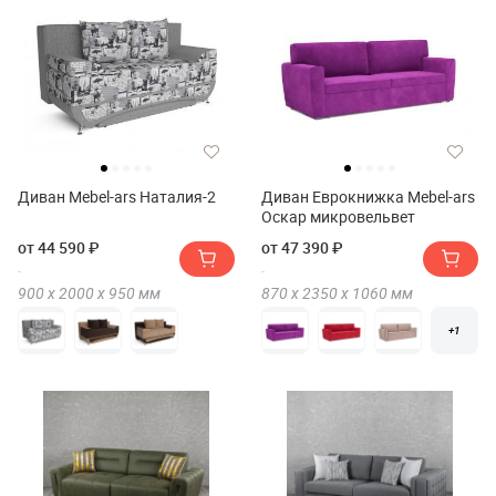
Диван Mebel-ars Наталия-2
Диван Еврокнижка Mebel-ars
Оскар микровельвет
от 44 590 ₽
от 47 390 ₽
900 х
2000 х
950
мм
870 х
2350 х
1060
мм
+1