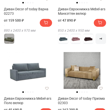
Диван Decor of today Варна
Диван Еврокнижка Mebel-ars
02273
Манхэттен велюр
от 159 500 ₽
от 47 890 ₽
880 х
2400 х
970
мм
850 х
2400 х
950
мм
+4
Диван Еврокнижка Mebel-ars
Диван Decor of today Призма
Поло велюр
02303
от 45 690 ₽
от 162 200 ₽