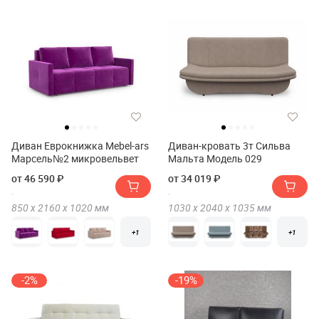
Диван Еврокнижка Mebel-ars
Диван-кровать 3т Сильва
Марсель№2 микровельвет
Мальта Модель 029
от 46 590 ₽
от 34 019 ₽
850 х
2160 х
1020
мм
1030 х
2040 х
1035
мм
+1
+1
-2%
-19%