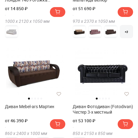
полностью
от 14 850 ₽
от 51 690 ₽
1000 х
2120 х
1050
мм
970 х
2370 х
1050
мм
+3
Диван Mebel-ars Мартин
Диван Фотодиван (Fotodivan)
Честер 3-х местный
от 46 390 ₽
от 53 100 ₽
860 х
2400 х
1000
мм
850 х
2150 х
850
мм