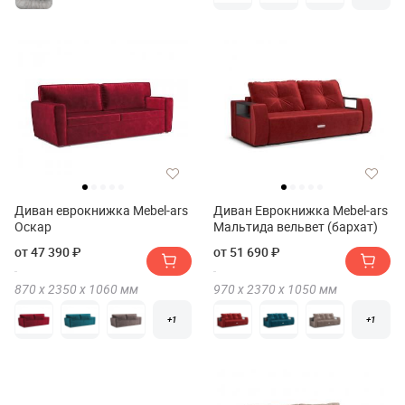
Диван еврокнижка Mebel-ars
Диван Еврокнижка Mebel-ars
Оскар
Мальтида вельвет (бархат)
от 47 390 ₽
от 51 690 ₽
870 х
2350 х
1060
мм
970 х
2370 х
1050
мм
+1
+1