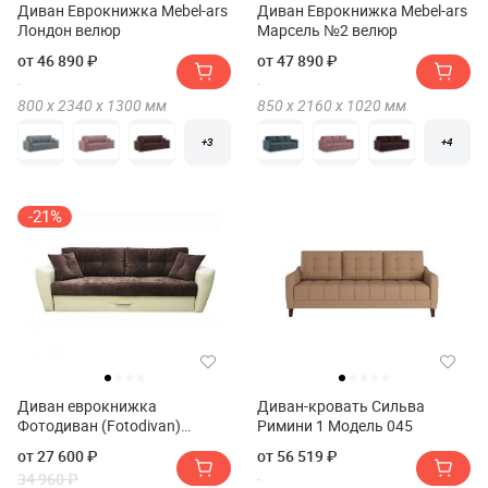
Диван Еврокнижка Mebel-ars
Диван Еврокнижка Mebel-ars
Лондон велюр
Марсель №2 велюр
от 46 890 ₽
от 47 890 ₽
800 х
2340 х
1300
мм
850 х
2160 х
1020
мм
+3
+4
-21%
Диван еврокнижка
Диван-кровать Сильва
Фотодиван (Fotodivan)
Римини 1 Модель 045
Амстердам Люкс 150
от 27 600 ₽
от 56 519 ₽
34 960 ₽