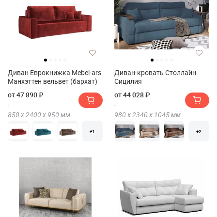
Диван Еврокнижка Mebel-ars
Диван-кровать Столлайн
Манхэттен вельвет (бархат)
Сицилия
от 47 890 ₽
от 44 028 ₽
850 х
2400 х
950
мм
980 х
2340 х
1045
мм
+1
+2