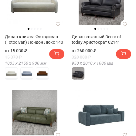
Диван-книжка Фотодиван
Диван кожаный Decor of
(Fotodivan) Лондон Люкс 140
today Аристократ 02141
от 15 030 ₽
от 260 000 ₽
15 370 ₽
320 000 ₽
1003 х
2150 х
900
мм
950 х
2010 х
1080
мм