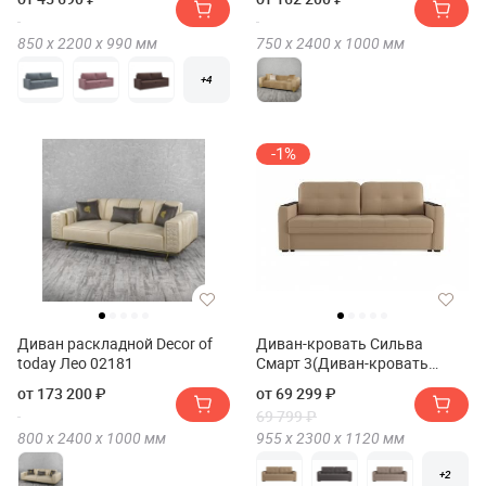
850 х
2200 х
990
мм
750 х
2400 х
1000
мм
+4
-1%
Диван раскладной Decor of
Диван-кровать Сильва
today Лео 02181
Смарт 3(Диван-кровать
Сильва SMART 3)
от 173 200 ₽
от 69 299 ₽
69 799 ₽
800 х
2400 х
1000
мм
955 х
2300 х
1120
мм
+2