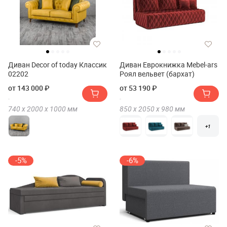
Диван Decor of today Классик
Диван Еврокнижка Mebel-ars
02202
Роял вельвет (бархат)
от 143 000 ₽
от 53 190 ₽
740 х
2000 х
1000
мм
850 х
2050 х
980
мм
+1
-5%
-6%