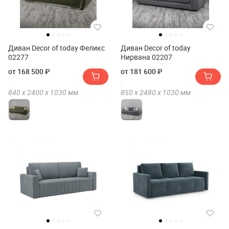
Диван Decor of today Феликс
Диван Decor of today
02277
Нирвана 02207
от 168 500 ₽
от 181 600 ₽
840 х
2400 х
1030
мм
850 х
2480 х
1030
мм