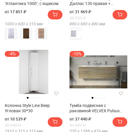
"Атлантика 1000", с ящиком
Даллас 130 правая +
Умывальник ESTETUS
от 17 851 ₽
от 31 469 ₽
Даллас 1300*482 левый
32 931 ₽
1000 х
600 х
310
мм
880 х
680 х
480
мм
-4%
-10%
Колонна Style Line Веер
Тумба подвесная с
Угловая 30*30
раковиной VELVEX Pulsus
140
от 10 539 ₽
от 37 440 ₽
10 940 ₽
41 607 ₽
1910 х
315 х
315
мм
520 х
1388 х
476
мм