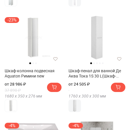
-23%
Шкаф-колонна подвесная
Шкаф-пенал для ванной Де
Aquaton Римини new
Аква Тока 1S 30 L(Шкаф-
пенал для ванной De Aqua
от 28 986 ₽
от 24 505 ₽
Тока 1S 30 L)
37 890 ₽
1680 х
350 х
276
мм
1760 х
300 х
300
мм
-4%
-4%