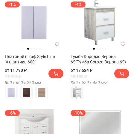
-1%
-4%
Платяной шкаф Style Line
Тумба Кородзо Верона
"Атлантика 600"
65(Тумба Corozo Верона 65)
от 11 790 ₽
от 17 524 ₽
11 915 ₽
18 182 ₽
800 х
600 х
250
мм
850 х
620 х
450
мм
-6%
-10%