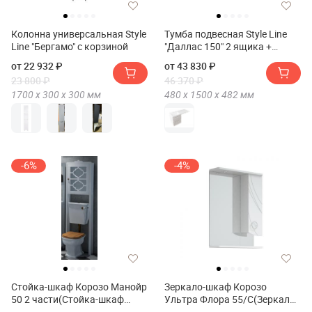
Колонна универсальная Style
Тумба подвесная Style Line
Line "Бергамо" с корзиной
"Даллас 150" 2 ящика +
Умывальник Даллас
от 22 932 ₽
от 43 830 ₽
1500*482, левый
23 800 ₽
46 370 ₽
1700 х
300 х
300
мм
480 х
1500 х
482
мм
-6%
-4%
Стойка-шкаф Корозо Манойр
Зеркало-шкаф Корозо
50 2 части(Стойка-шкаф
Ультра Флора 55/С(Зеркало-
Corozo Манойр 50 2 части)
шкаф Corozo Ультра Флора