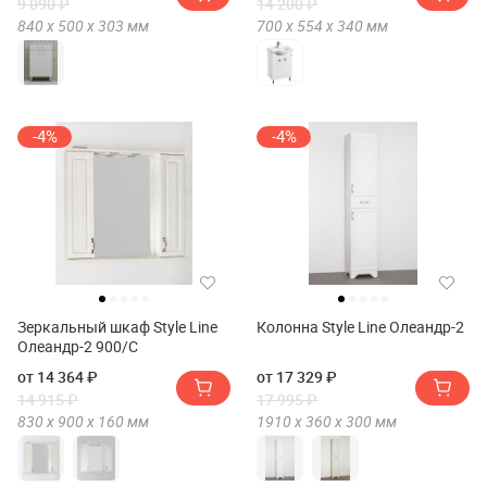
9 090 ₽
14 200 ₽
840 х
500 х
303
мм
700 х
554 х
340
мм
-4%
-4%
Зеркальный шкаф Style Line
Колонна Style Line Олеандр-2
Олеандр-2 900/С
от 14 364 ₽
от 17 329 ₽
14 915 ₽
17 995 ₽
830 х
900 х
160
мм
1910 х
360 х
300
мм