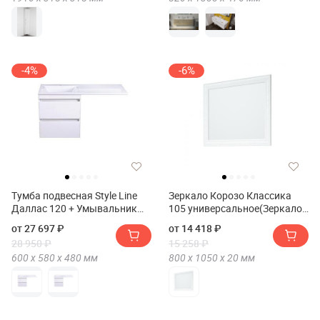
-4%
-6%
Тумба подвесная Style Line
Зеркало Корозо Классика
Даллас 120 + Умывальник
105 универсальное(Зеркало
ESTETUS Даллас 1200*480
Corozo Классика 105
от 27 697 ₽
от 14 418 ₽
левый
универсальное)
28 950 ₽
15 258 ₽
600 х
580 х
480
мм
800 х
1050 х
20
мм