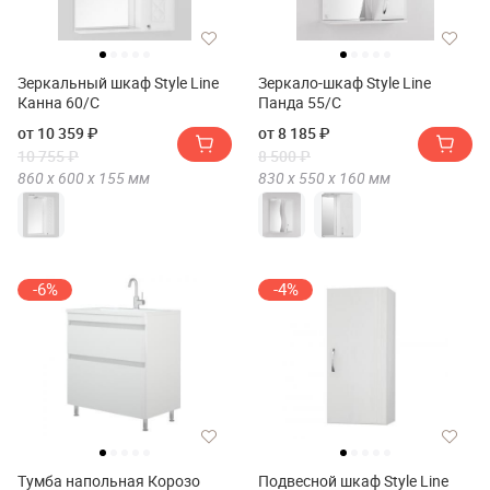
Зеркальный шкаф Style Line
Зеркало-шкаф Style Line
Канна 60/С
Панда 55/С
от 10 359 ₽
от 8 185 ₽
10 755 ₽
8 500 ₽
860 х
600 х
155
мм
830 х
550 х
160
мм
-6%
-4%
Тумба напольная Корозо
Подвесной шкаф Style Line