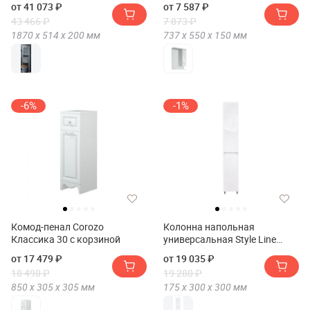
от 41 073 ₽
от 7 587 ₽
55/С)
43 466 ₽
7 873 ₽
1870 х
514 х
200
мм
737 х
550 х
150
мм
-6%
-1%
Комод-пенал Corozo
Колонна напольная
Классика 30 с корзиной
универсальная Style Line
"Даллас" с корзиной
от 17 479 ₽
от 19 035 ₽
18 498 ₽
19 280 ₽
850 х
305 х
305
мм
175 х
300 х
300
мм