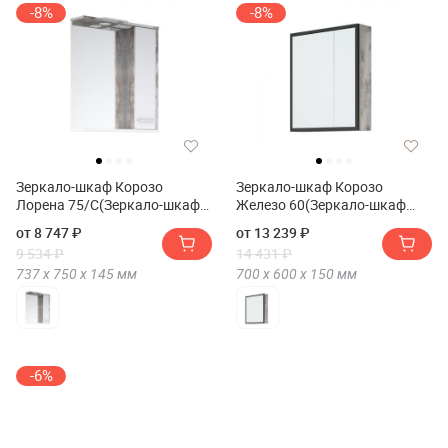
-8%
-8%
Зеркало-шкаф Корозо
Зеркало-шкаф Корозо
Лорена 75/С(Зеркало-шкаф
Железо 60(Зеркало-шкаф
Corozo Лорена 75/С)
Corozo Айрон 60)
от 8 747 ₽
от 13 239 ₽
9 534 ₽
14 431 ₽
737 х
750 х
145
мм
700 х
600 х
150
мм
-6%