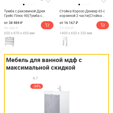
Тумба с раковиной Дрея
Стойка Корозо Денвер 65 с
Грейс Плюс 90(Тумба с
корзиной 2 части(Стойка
раковиной DREJA GRACE
Corozo Денвер 65 с корзиной
от 38 484 ₽
от 16 167 ₽
PLUS 90)
2 части)
45 382 ₽
17 109 ₽
650 х
870 х
450
мм
1400 х
650 х
350
мм
Мебель для ванной мдф с
максимальной скидкой
4.7
-34%