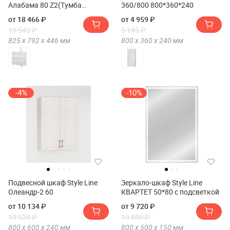
Алабама 80 Z2(Тумба
360/800 800*360*240
напольная Corozo Алабама
от 18 466 ₽
от 4 959 ₽
80 Z2)
19 542 ₽
5 145 ₽
825 х
792 х
446
мм
800 х
360 х
240
мм
-4%
-10%
Подвесной шкаф Style Line
Зеркало-шкаф Style Line
Олеандр-2 60
КВАРТЕТ 50*80 с подсветкой
от 10 134 ₽
от 9 720 ₽
10 520 ₽
10 800 ₽
800 х
600 х
240
мм
800 х
500 х
150
мм