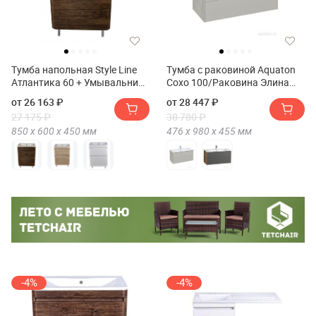
Тумба напольная Style Line
Тумба с раковиной Aquaton
Атлантика 60 + Умывальник
Сохо 100/Раковина Элина
Атлантик 60
100
от 26 163 ₽
от 28 447 ₽
27 175 ₽
38 780 ₽
850 х
600 х
450
мм
476 х
980 х
455
мм
-4%
-4%