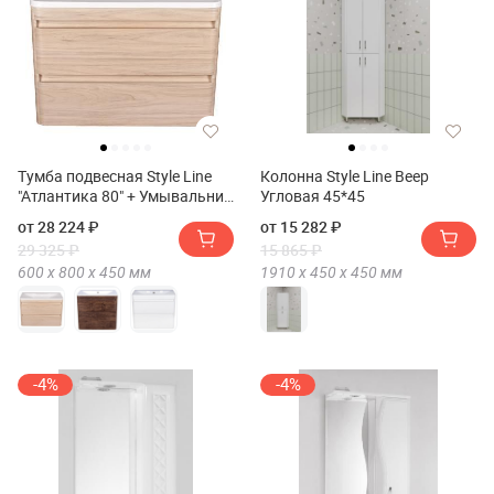
Тумба подвесная Style Line
Колонна Style Line Веер
"Атлантика 80" + Умывальник
Угловая 45*45
Атлантика 80
от 28 224 ₽
от 15 282 ₽
29 325 ₽
15 865 ₽
600 х
800 х
450
мм
1910 х
450 х
450
мм
-4%
-4%