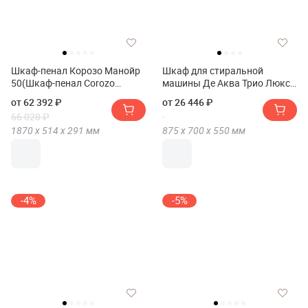
Шкаф-пенал Корозо Манойр
Шкаф для стиральной
50(Шкаф-пенал Corozo
машины Де Аква Трио Люкс
Манойр 50)
70(Шкаф для стиральной
от 62 392 ₽
от 26 446 ₽
машины De Aqua Трио Люкс
66 028 ₽
70)
1870 х
514 х
291
мм
875 х
700 х
550
мм
-4%
-5%