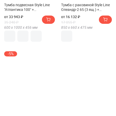
Тумба подвесная Style Line
Тумба с раковиной Style Line
"Атлантика 100" +
Олеандр-2 65 (3 ящ.) +
Умывальник Атлантика 100
Умывальник Байкал 65
от 33 943 ₽
от 16 132 ₽
35 240 ₽
17 055 ₽
600 х
1000 х
456
мм
850 х
660 х
475
мм
-5%
Тумба напольная Style Line
Тумба подвесная IDDIS Edifice
"Даллас 110" + Умывальник
100 см
Даллас 1100*480 Люкс PLUS
от 30 748 ₽
от 34 371 ₽
левый