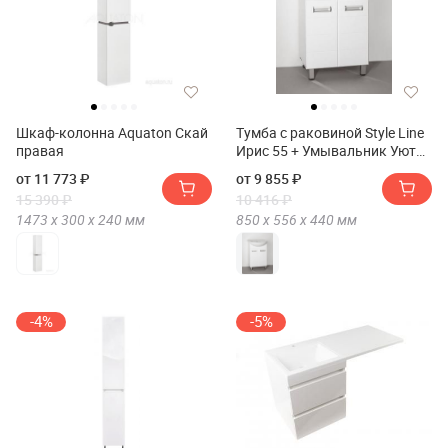
Шкаф-колонна Aquaton Скай
Тумба с раковиной Style Line
правая
Ирис 55 + Умывальник Уют
55
от 11 773 ₽
от 9 855 ₽
15 390 ₽
10 416 ₽
1473 х
300 х
240
мм
850 х
556 х
440
мм
-4%
-5%