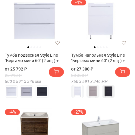
-4%
Тумба подвесная Style Line
Тумба напольная Style Line
"Бергамо мини 60" (2 ящ.) +
"Бергамо мини 60" (2 ящ.) +
Умывальник Каре Люкс
Умывальник Каре Люкс
от 25 792 ₽
от 27 380 ₽
МИНИ 600х350
МИНИ 600х350
25 913 ₽
28 388 ₽
500 х
591 х
346
мм
750 х
591 х
346
мм
-4%
-27%