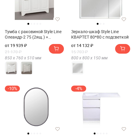
Тумба с раковиной Style Line
Зеркало-шкаф Style Line
Олеандр-2 75 (2ящ.) +
КВАРТЕТ 80*80 с подсветкой
Умывальник Байкал 75
от 19 939 ₽
от 14 132 ₽
21 170 ₽
15 703 ₽
850 х
760 х
510
мм
800 х
800 х
150
мм
-10%
-4%