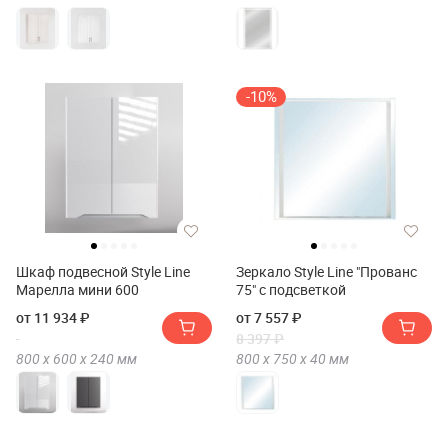
-10%
Шкаф подвесной Style Line
Зеркало Style Line "Прованс
Марелла мини 600
75" с подсветкой
от 11 934 ₽
от 7 557 ₽
8 397 ₽
800 х
600 х
240
мм
800 х
750 х
40
мм