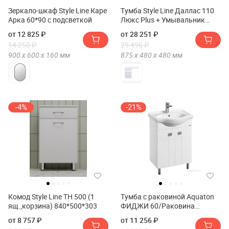
Зеркало-шкаф Style Line Каре
Тумба Style Line Даллас 110
Арка 60*90 с подсветкой
Люкс Plus + Умывальник
ESTETUS Даллас 1100*480
от 12 825 ₽
от 28 251 ₽
левый
14 250 ₽
29 496 ₽
900 х
600 х
160
мм
875 х
480 х
480
мм
-4%
-21%
Комод Style Line ТН 500 (1
Тумба с раковиной Aquaton
ящ.,корзина) 840*500*303
ФИДЖИ 60/Раковина
Селигер-60
от 8 757 ₽
от 11 256 ₽