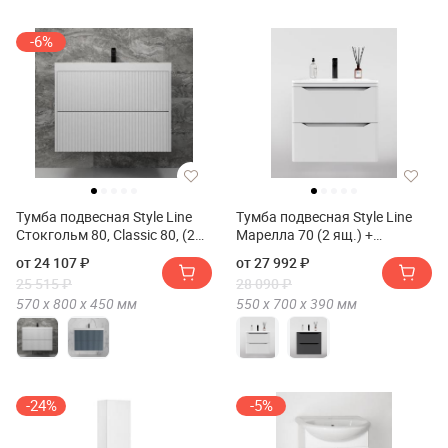
-6%
Тумба подвесная Style Line
Тумба подвесная Style Line
Стокгольм 80, Classic 80, (2
Марелла 70 (2 ящ.) +
ящ.) PUSH + Умывальник
Умывальник Марелла Люкс
от 24 107 ₽
от 27 992 ₽
Andrea Classic 800x450x154
700х400
25 515 ₽
28 090 ₽
570 х
800 х
450
мм
550 х
700 х
390
мм
-24%
-5%