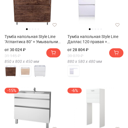
Тумба напольная Style Line
Тумба напольная Style Line
"Атлантика 80" + Умывальник
Даллас 120 правая +
Атлантика 80
Умывальник ESTETUS
от 30 024 ₽
от 28 804 ₽
Даллас 1200*480 левый
31 145 ₽
30 070 ₽
850 х
800 х
450
мм
880 х
580 х
480
мм
-15%
-6%