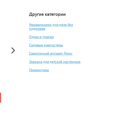
Другие категории
4.5
4.3
-10%
Умывальники для дачи без
подогрева
Отдых и туризм
Садовые компостеры
Самогонный аппарат Люкс
Зеркала для детской настенные
Кресло пластиковое
Комплект журнал
Прожекторы
ReeHouse Classic
столиков Decor of 
02250
от 3 087 ₽
от 58 200 ₽
3 430 ₽
Добавить в корзину
Добавить в к