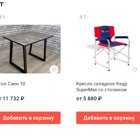
т
4.5
4.7
тол Саен 10
Кресло складное Кедр
SuperMax со столиком
т 11 732 ₽
от 5 880 ₽
Добавить в корзину
Добавить в корзину