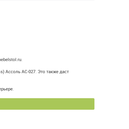
elstol.ru.
) Ассоль АС-027. Это также даст
ерьере.