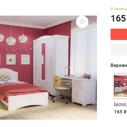
В налич
165
Вариан
Белое
165 8