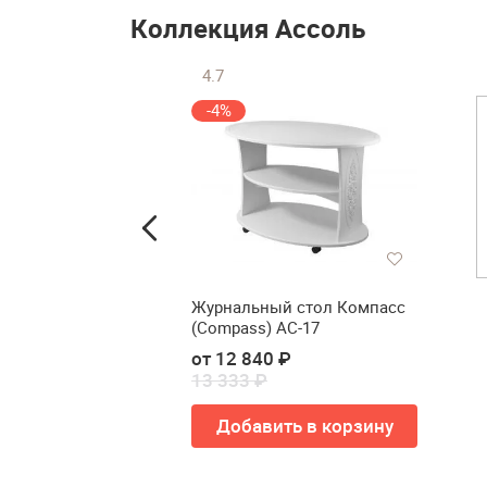
Коллекция Ассоль
4.7
-4%
я спальни
Журнальный стол Компасс
ompass) Ассоль
(Compass) АС-17
₽
от 12 840 ₽
13 333 ₽
ь в корзину
Добавить в корзину