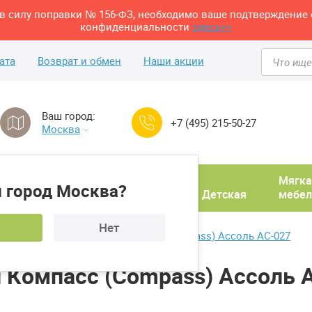
м в силу поправки № 156-ФЗ, необходимо ваше подтверждение 
конфиденциальности
здесь>>
ата
Возврат и обмен
Наши акции
Ваш город:
+7 (495) 215-50-27
Москва
Домашний
Мягка
 город Москва?
ня
кабинет
Прихожая
Детская
мебел
Нет
Гарнитур для детской Компасс (Compass) Ассоль АС-027
й Компасс (Compass) Ассоль 