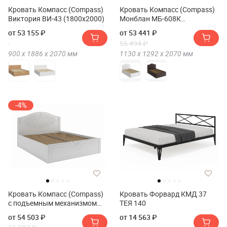
Кровать Компасс (Compass)
Кровать Компасс (Compass)
Виктория ВИ-43 (1800x2000)
Монблан МБ-608К
(2000х1200)
от 53 155 ₽
от 53 441 ₽
55 494 ₽
900 х
1886 х
2070
мм
1130 х
1292 х
2070
мм
-4%
Кровать Компасс (Compass)
Кровать Форвард КМД 37
с подъемным механизмом
ТЕЯ 140
АС-30
от 54 503 ₽
от 14 563 ₽