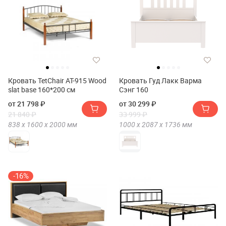
Кровать TetChair AT-915 Wood
Кровать Гуд Лакк Варма
slat base 160*200 см
Сэнг 160
от 21 798 ₽
от 30 299 ₽
21 840 ₽
33 999 ₽
838 х
1600 х
2000
мм
1000 х
2087 х
1736
мм
-16%