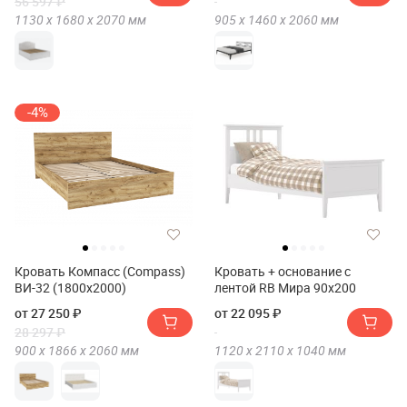
56 597 ₽
1130 х
1680 х
2070
мм
905 х
1460 х
2060
мм
-4%
Кровать Компасс (Compass)
Кровать + основание с
ВИ-32 (1800x2000)
лентой RB Мира 90х200
от 27 250 ₽
от 22 095 ₽
28 297 ₽
900 х
1866 х
2060
мм
1120 х
2110 х
1040
мм