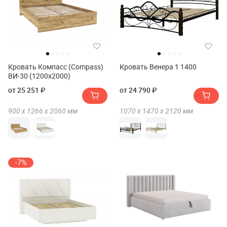
Кровать Компасс (Compass)
Кровать Венера 1 1400
ВИ-30 (1200x2000)
от 25 251 ₽
от 24 790 ₽
900 х
1266 х
2060
мм
1070 х
1470 х
2120
мм
-7%