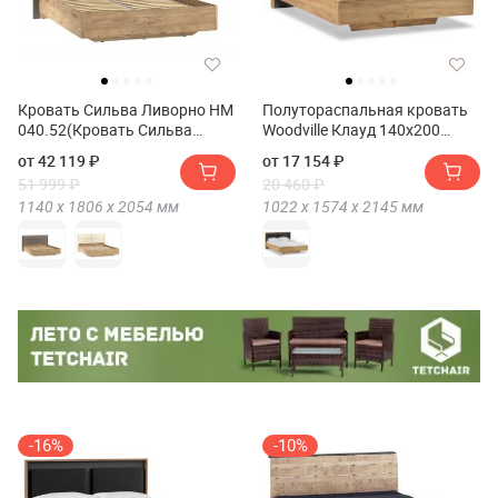
Кровать Сильва Ливорно НМ
Полутораспальная кровать
040.52(Кровать Сильва
Woodville Клауд 140х200
Livorno НМ 040.52)
парящая
от 42 119 ₽
от 17 154 ₽
51 999 ₽
20 460 ₽
1140 х
1806 х
2054
мм
1022 х
1574 х
2145
мм
-16%
-10%