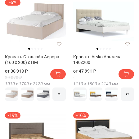
-6%
Кровать Столлайн Аврора
Кровать Arsko Альмена
(160 х 200) с ПМ
140x200
от 36 918 ₽
от 47 991 ₽
39 070 ₽
1010 х
1700 х
2120
мм
1110 х
1500 х
2140
мм
+1
+1
-19%
-16%