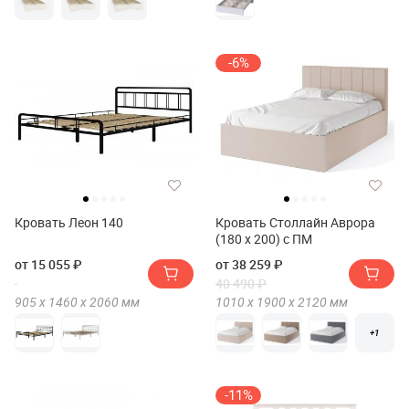
-6%
Кровать Леон 140
Кровать Столлайн Аврора
(180 х 200) с ПМ
от 15 055 ₽
от 38 259 ₽
40 490 ₽
905 х
1460 х
2060
мм
1010 х
1900 х
2120
мм
+1
-11%