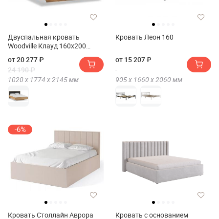
Двуспальная кровать
Кровать Леон 160
Woodville Клауд 160х200
парящая
от 20 277 ₽
от 15 207 ₽
24 190 ₽
1020 х
1774 х
2145
мм
905 х
1660 х
2060
мм
-6%
Кровать Столлайн Аврора
Кровать с основанием