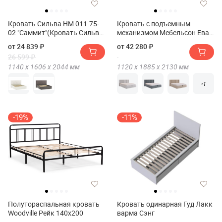
Кровать Сильва НМ 011.75-
Кровать с подъемным
02 "Саммит"(Кровать Сильва
механизмом Мебельсон Ева
НМ 011.75-02 "Summit")
160х200 см
от 24 839 ₽
от 42 280 ₽
26 599 ₽
1140 х
1606 х
2044
мм
1120 х
1885 х
2130
мм
+1
-19%
-11%
Полутораспальная кровать
Кровать одинарная Гуд Лакк
Woodville Рейк 140х200
варма Сэнг