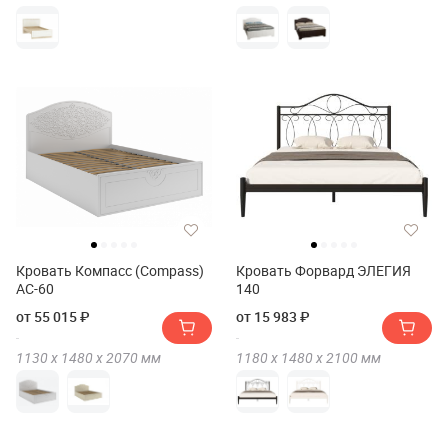
Кровать Компасс (Compass)
Кровать Форвард ЭЛЕГИЯ
АС-60
140
от 55 015 ₽
от 15 983 ₽
1130 х
1480 х
2070
мм
1180 х
1480 х
2100
мм