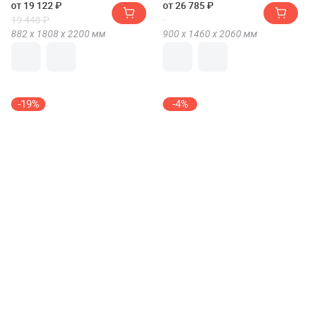
от 19 122 ₽
от 26 785 ₽
19 448 ₽
882 х
1808 х
2200
мм
900 х
1460 х
2060
мм
-19%
-4%
Двуспальная кровать
Кровать Компасс (Compass)
Woodville Рейк 160х200
Ассоль плюс АС-68
(2000х1200)
от 16 254 ₽
от 45 738 ₽
20 060 ₽
47 495 ₽
900 х
1620 х
2050
мм
1134 х
1279 х
2070
мм