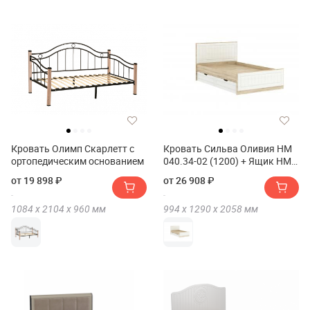
Кровать Олимп Скарлетт с
Кровать Сильва Оливия НМ
ортопедическим основанием
040.34-02 (1200) + Ящик НМ
040.39-02
от 19 898 ₽
от 26 908 ₽
1084 х
2104 х
960
мм
994 х
1290 х
2058
мм