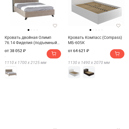
Кровать двойная Олимп
Кровать Компасс (Compass)
76.14 Фиделия (подъемный
МБ-605К
мех.) (ш.1600)
от 38 052 ₽
от 64 621 ₽
1110 х
1700 х
2125
мм
1130 х
1490 х
2070
мм