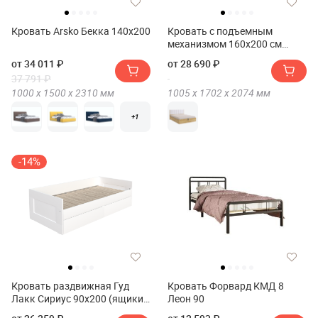
Кровать Arsko Бекка 140x200
Кровать с подъемным
механизмом 160х200 см
Мебельсон Адам
от 34 011 ₽
от 28 690 ₽
37 791 ₽
1000 х
1500 х
2310
мм
1005 х
1702 х
2074
мм
+1
-14%
Кровать раздвижная Гуд
Кровать Форвард КМД 8
Лакк Сириус 90х200 (ящики
Леон 90
без ручек)