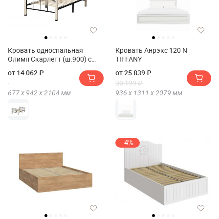
Кровать односпальная
Кровать Анрэкс 120 N
Олимп Скарлетт (ш.900) с
TIFFANY
ортопедическим основанием
от 14 062 ₽
от 25 839 ₽
30 199 ₽
677 х
942 х
2104
мм
936 х
1311 х
2079
мм
-4%