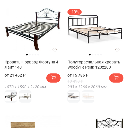
-19%
Кровать Форвард Фортуна 4
Полутораспальная кровать
Лайт 140
Woodville Рейк 120х200
от 21 452 ₽
от 15 786 ₽
19 490 ₽
1070 х
1590 х
2120
мм
903 х
1260 х
2060
мм