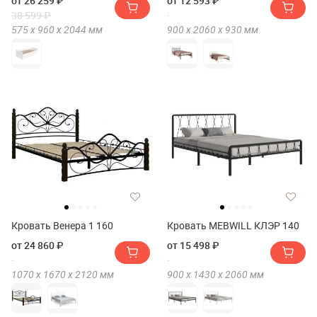
от 26 259 ₽
от 12 593 ₽
30 599 ₽
575 х
960 х
2044
мм
900 х
2060 х
930
мм
Кровать Венера 1 160
Кровать MEBWILL КЛЭР 140
от 24 860 ₽
от 15 498 ₽
1070 х
1670 х
2120
мм
900 х
1430 х
2060
мм