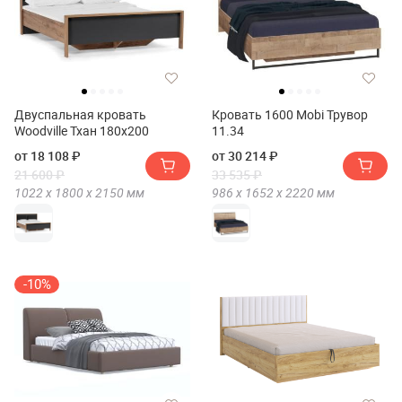
Двуспальная кровать
Кровать 1600 Mobi Трувор
Woodville Тхан 180х200
11.34
от 18 108 ₽
от 30 214 ₽
21 600 ₽
33 535 ₽
1022 х
1800 х
2150
мм
986 х
1652 х
2220
мм
-10%