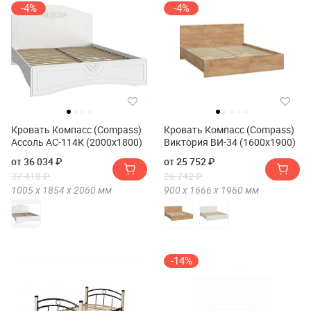
-4%
-4%
Кровать Компасс (Compass)
Кровать Компасс (Compass)
Ассоль АС-114К (2000x1800)
Виктория ВИ-34 (1600x1900)
от 36 034 ₽
от 25 752 ₽
37 418 ₽
26 742 ₽
1005 х
1854 х
2060
мм
900 х
1666 х
1960
мм
-14%