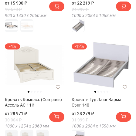
от 15 930 ₽
от 22 219 ₽
19 670 ₽
24 999 ₽
903 х
1430 х
2060
мм
1000 х
2084 х
1058
мм
-4%
-12%
Кровать Компасс (Compass)
Кровать Гуд Лакк Варма
Ассоль АС-11К
Сэнг 140
от 28 971 ₽
от 28 279 ₽
30 084 ₽
31 999 ₽
1000 х
1254 х
2060
мм
1000 х
2084 х
1558
мм