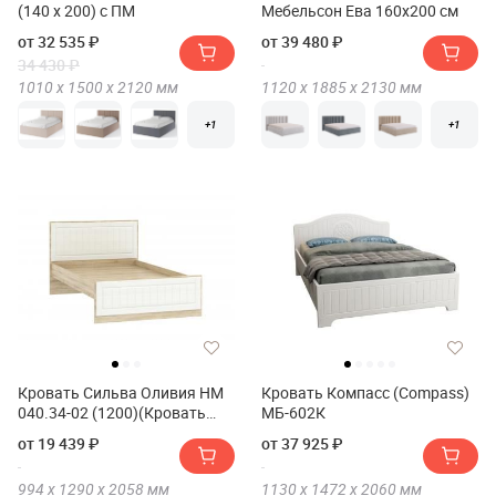
(140 х 200) с ПМ
Мебельсон Ева 160х200 см
от 32 535 ₽
от 39 480 ₽
34 430 ₽
1010 х
1500 х
2120
мм
1120 х
1885 х
2130
мм
+1
+1
Кровать Сильва Оливия НМ
Кровать Компасс (Compass)
040.34-02 (1200)(Кровать
МБ-602К
Сильва Оливия НМ 040.34-02
от 19 439 ₽
от 37 925 ₽
(1200))
994 х
1290 х
2058
мм
1130 х
1472 х
2060
мм