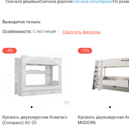
Сначала дешевые
Сначала дорогие
Сначала популярные
По разм
Выводятся только:
Особенности:
С лестницей
Сбросить фильтры
-4%
-15%
Кровать двухъярусная Компасс
Кровать двухъярусная А
(Compass) АС-25
MODERN