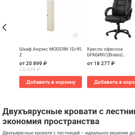
Шкаф Анрэкс MODERN 1D/45
Кресло офисное
Z
БРАБИКС(Brabix)
БЛИСС(Bliss) MS-004, 
от 20 899 ₽
от 18 277 ₽
массажных модулей
25 699 ₽
ину
Добавить в корзину
Добавить в корз
Двухъярусные кровати с лестни
экономия пространства
Двухъярусные кровати с лестницей – идеальное решение дл