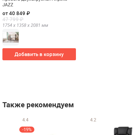
JAZZ
от 40 849 ₽
47 799 ₽
1754 х
1358 х
2081
мм
Добавить в корзину
Также рекомендуем
4.4
4.2
-19%