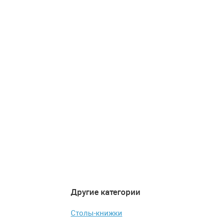
Другие категории
4.4
4.4
-2%
-19%
Столы-книжки