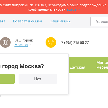
м в силу поправки № 156-ФЗ, необходимо ваше подтверждение 
конфиденциальности
здесь>>
ата
Возврат и обмен
Наши акции
Ваш город:
+7 (495) 215-50-27
Москва
Домашний
Мягка
 город Москва?
ня
кабинет
Прихожая
Детская
мебел
Нет
й