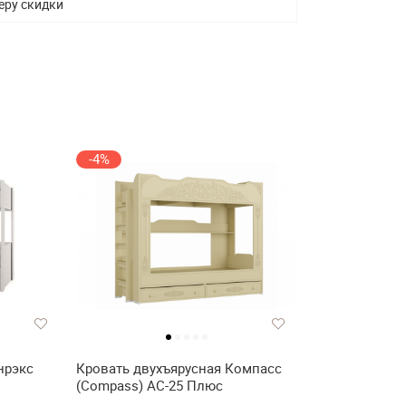
еру скидки
-4%
нрэкс
Кровать двухъярусная Компасс
(Compass) АС-25 Плюс