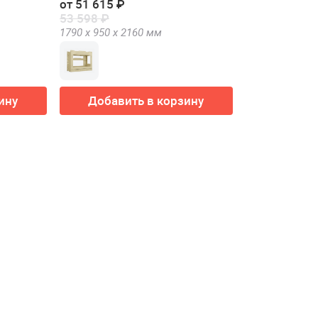
от 51 615 ₽
53 598 ₽
1790 х
950 х
2160
мм
ину
Добавить в корзину