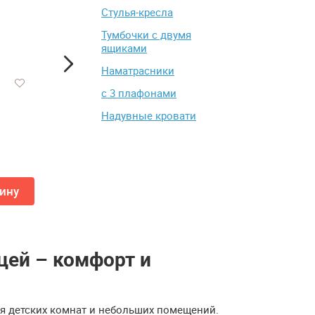
Стулья-кресла
Тумбочки с двумя
ящиками
Наматрасники
с 3 плафонами
Цветочница M-group
Шкаф Анрэкс MODERN
Надувные кровати
КАБРИОЛЕТ мини
Z
6
от 2 205 ₽
от 20 899 ₽
2 240 ₽
25 699 ₽
ину
Добавить в корзину
Добавить в кор
цей – комфорт и
я детских комнат и небольших помещений.