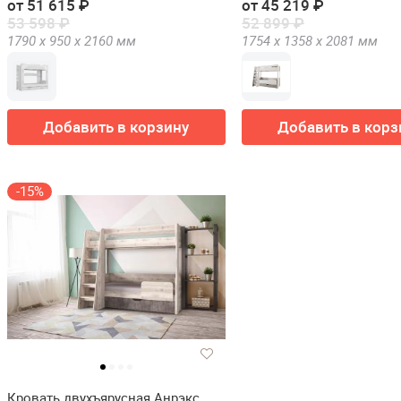
от 51 615 ₽
от 45 219 ₽
53 598 ₽
52 899 ₽
1790 х
950 х
2160
мм
1754 х
1358 х
2081
мм
Добавить в корзину
Добавить в корз
-15%
Кровать двухъярусная Анрэкс