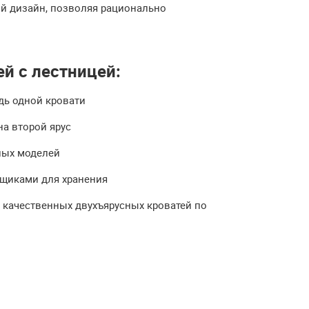
ый дизайн, позволяя рационально
й с лестницей:
дь одной кровати
а второй ярус
ных моделей
щиками для хранения
р качественных двухъярусных кроватей по