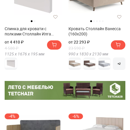
Спинка для кровати с
Кровать Столлайн Ванесса
полками Столлайн Илга
(160х200)
СТЛ.415.05
от 4 410 ₽
от 22 293 ₽
4 580 ₽
23 590 ₽
1125 х
1676 х
195
мм
990 х
1830 х
2130
мм
+2
-4%
-6%