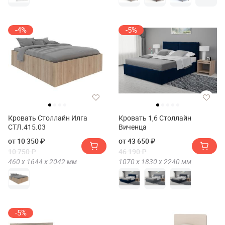
-4%
-5%
Кровать Столлайн Илга
Кровать 1,6 Столлайн
СТЛ.415.03
Виченца
от 10 350 ₽
от 43 650 ₽
10 750 ₽
46 190 ₽
460 х
1644 х
2042
мм
1070 х
1830 х
2240
мм
-5%