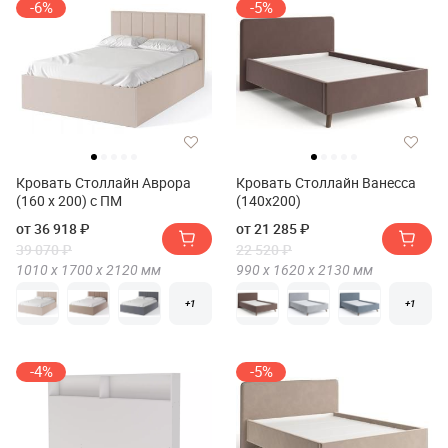
-6%
-5%
Кровать Столлайн Аврора
Кровать Столлайн Ванесса
(160 х 200) с ПМ
(140х200)
от 36 918 ₽
от 21 285 ₽
39 070 ₽
22 520 ₽
1010 х
1700 х
2120
мм
990 х
1620 х
2130
мм
+1
+1
-4%
-5%