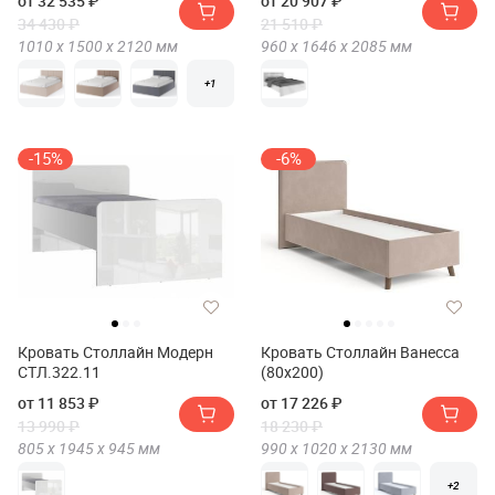
от 32 535 ₽
от 20 907 ₽
34 430 ₽
21 510 ₽
1010 х
1500 х
2120
мм
960 х
1646 х
2085
мм
+1
-15%
-6%
Кровать Столлайн Модерн
Кровать Столлайн Ванесса
СТЛ.322.11
(80х200)
от 11 853 ₽
от 17 226 ₽
13 990 ₽
18 230 ₽
805 х
1945 х
945
мм
990 х
1020 х
2130
мм
+2