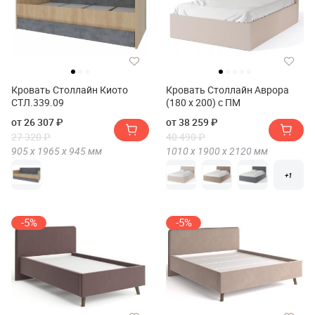
Кровать Столлайн Киото
Кровать Столлайн Аврора
СТЛ.339.09
(180 х 200) с ПМ
от 26 307 ₽
от 38 259 ₽
27 320 ₽
40 490 ₽
905 х
1965 х
945
мм
1010 х
1900 х
2120
мм
+1
-5%
-5%