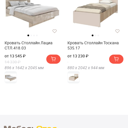
Кровать Столлайн Лациа
Кровать Столлайн Тоскана
СТЛ.418.03
535.17
от 13 545 ₽
от 13 230 ₽
14 330 ₽
896 х
1642 х
2045
мм
880 х
2042 х
944
мм