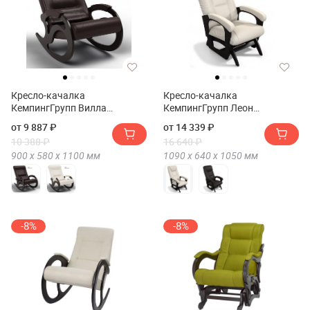
Кресло-качалка
Кресло-качалка
КемпингГрупп Вилла
КемпингГрупп Леон
(Экокожа)
(Экокожа)
от 9 887 ₽
от 14 339 ₽
10 388 ₽
16 640 ₽
900 х
580 х
1100
мм
1090 х
640 х
1050
мм
-8%
-8%