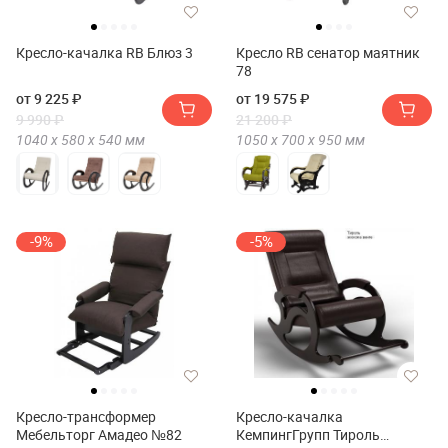
Кресло-качалка RB Блюз 3
Кресло RB сенатор маятник
78
от 9 225 ₽
от 19 575 ₽
9 990 ₽
21 200 ₽
1040 х
580 х
540
мм
1050 х
700 х
950
мм
-9%
-5%
Кресло-трансформер
Кресло-качалка
Мебельторг Амадео №82
КемпингГрупп Тироль