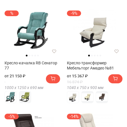
%
-9%
Кресло-качалка RB Сенатор
Кресло-трансформер
77
Мебельторг Амадео №81
от 21 150 ₽
от 15 367 ₽
16 874 ₽
1000 х
1250 х
690
мм
1040 х
750 х
900
мм
-5%
-14%