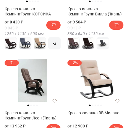
Кресло-качалка
Кресло-качалка
КемпингГрупп КОРСИКА
КемпингГрупп Вилла (Ткань)
от 8 430 ₽
от 9 504 ₽
9 045 ₽
9 913 ₽
1250 х
1130 х
600
мм
880 х
640 х
1130
мм
+2
%
-2%
Кресло-качалка
Кресло качалка RB Милано
КемпингГрупп Леон (Ткань)
от 13 962 ₽
от 12 900 ₽