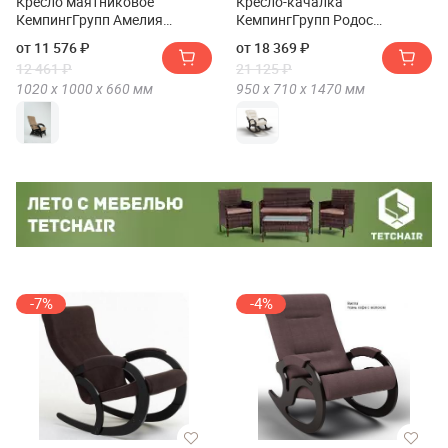
Кресло маятниковое
Кресло-качалка
КемпингГрупп Амелия
КемпингГрупп Родос
(Ткань)
(Экокожа)
от 11 576 ₽
от 18 369 ₽
12 461 ₽
21 125 ₽
1020 х
1000 х
660
мм
950 х
710 х
1470
мм
-7%
-4%