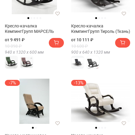
Кресло-качалка
Кресло-качалка
КемпингГрупп МАРСЕЛЬ
КемпингГрупп Тироль (Ткань)
от 9 491 ₽
от 10 111 ₽
10 098 ₽
10 600 ₽
940 х
1320 х
600
мм
900 х
640 х
1320
мм
-7%
-13%