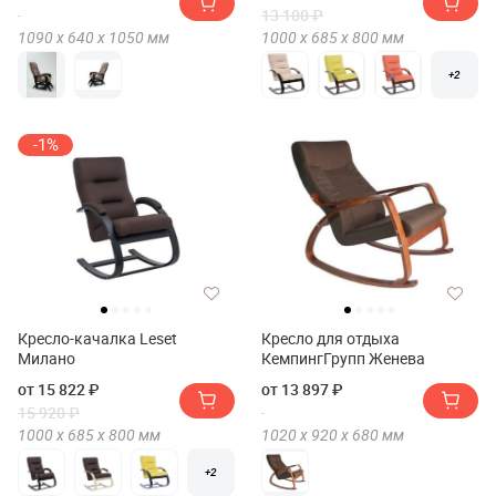
13 100 ₽
1090 х
640 х
1050
мм
1000 х
685 х
800
мм
+2
-1%
Кресло-качалка Leset
Кресло для отдыха
Милано
КемпингГрупп Женева
от 15 822 ₽
от 13 897 ₽
15 920 ₽
1000 х
685 х
800
мм
1020 х
920 х
680
мм
+2