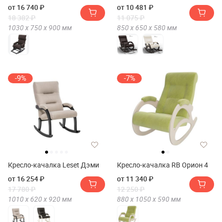
(Экокожа)
от 16 740 ₽
от 10 481 ₽
18 382 ₽
11 075 ₽
1030 х
750 х
900
мм
850 х
650 х
580
мм
-9%
-7%
Кресло-качалка Leset Дэми
Кресло-качалка RB Орион 4
от 16 254 ₽
от 11 340 ₽
17 780 ₽
12 250 ₽
1010 х
620 х
920
мм
880 х
1050 х
590
мм