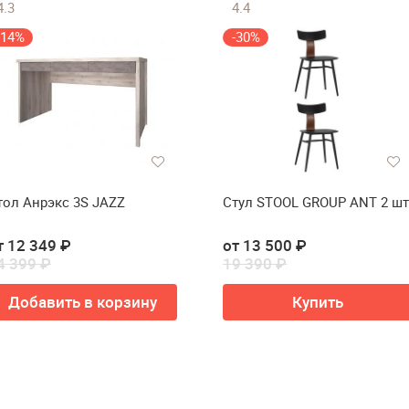
4.3
4.4
-14%
-30%
тол Анрэкс 3S JAZZ
Стул STOOL GROUP ANT 2 шт
т 12 349 ₽
от 13 500 ₽
4 399 ₽
19 390 ₽
Добавить в корзину
Купить