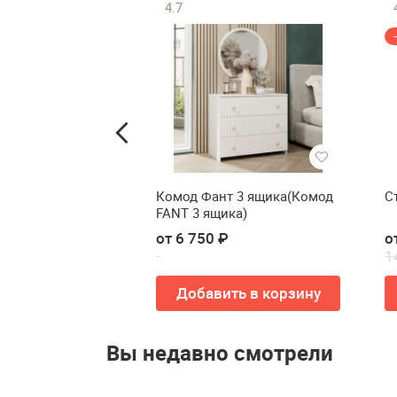
4.7
роватная Анрэкс
Комод Фант 3 ящика(Комод
С
FANT 3 ящика)
от 6 750 ₽
о
1
ть в корзину
Добавить в корзину
Вы недавно смотрели