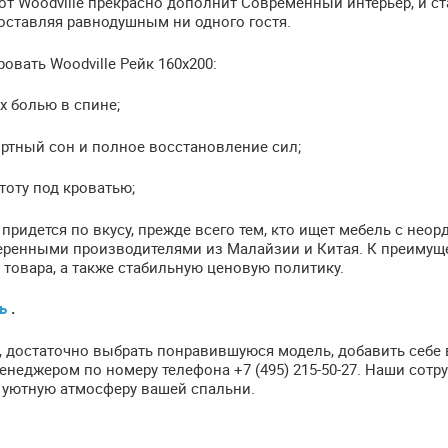
 от Woodville прекрасно дополнит Современный интерьер, и ст
оставляя равнодушным ни одного гостя.
вать Woodville Рейк 160х200:
 болью в спине;
ртный сон и полное восстановление сил;
оту под кроватью;
 придется по вкусу, прежде всего тем, кто ищет мебель с не
веренными производителями из Малайзии и Китая. К преиму
 товара, а также стабильную ценовую политику.
сь
.
, достаточно выбрать понравившуюся модель, добавить себе 
еджером по номеру телефона +7 (495) 215-50-27. Наши сотру
 уютную атмосферу вашей спальни.