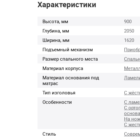
Характеристики
Высота, мм
900
Глубина, мм
2050
Ширина, мм
1620
Подъемный механизм
Приобр
Размер спального места
Спальн
Материал корпуса
Метал
Материал основания под
Ламел
матрас
Тип изголовья
С жёст
Особенности
С лам
С орто
основ
На нож
С жест
Стиль
Совре