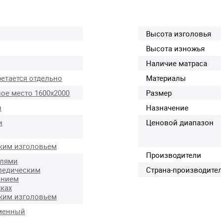
Высота изголовья
Высота изножья
Наличие матраса
етается отдельно
Материалы
ое место 1600х2000
Размер
л
Назначение
и
Ценовой диапазон
ким изголовьем
Производители
елями
педическим
Страна-производите
анием
ках
ким изголовьем
менный