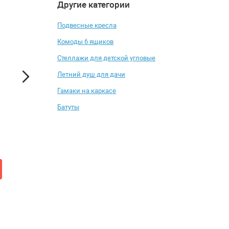
Другие категории
4.5
4.7
-25%
-5%
Подвесные кресла
Комоды 6 ящиков
Стеллажи для детской угловые
Летний душ для дачи
Гамаки на каркасе
Батуты
Полка Анрэкс TIFFANY В
Стол Мэрдэс СКЛ-
Игр140Ч+НКИЛ140
от 3 229 ₽
от 12 501 ₽
4 299 ₽
13 190 ₽
Добавить в корзину
Купить