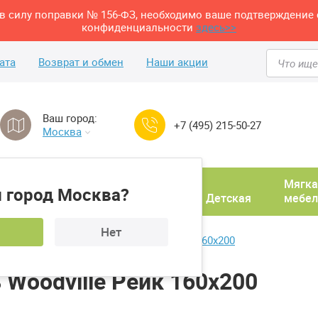
м в силу поправки № 156-ФЗ, необходимо ваше подтверждение 
конфиденциальности
здесь>>
ата
Возврат и обмен
Наши акции
Ваш город:
+7 (495) 215-50-27
Москва
Домашний
Мягка
 город Москва?
ня
кабинет
Прихожая
Детская
мебел
Нет
Двуспальная кровать Woodville Рейк 160х200
 Woodville Рейк 160х200