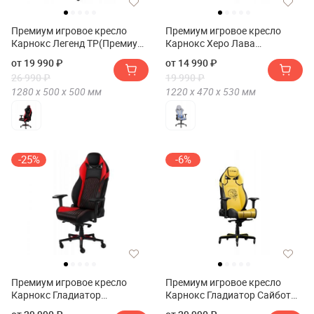
Премиум игровое кресло
Премиум игровое кресло
Карнокс Легенд ТР(Премиум
Карнокс Херо Лава
игровое кресло KARNOX
Эдишн(Премиум игровое
от 19 990 ₽
от 14 990 ₽
LEGEND TR)
кресло KARNOX HERO Lava
26 990 ₽
19 990 ₽
Edition)
1280 х
500 х
500
мм
1220 х
470 х
530
мм
-25%
-6%
Премиум игровое кресло
Премиум игровое кресло
Карнокс Гладиатор
Карнокс Гладиатор Сайбот
Ср(Премиум игровое кресло
Эдишн(Премиум игровое