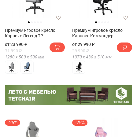
Премиум игровое кресло
Премиум игровое кресло
Карнокс Легенд ТР
Карнокс Коммандер
Фабрик(Премиум игровое
СиАр(Премиум игровое
от 23 990 ₽
от 29 990 ₽
кресло KARNOX LEGEND TR
кресло KARNOX COMMANDER
31 990 ₽
39 990 ₽
FABRIC)
CR)
1280 х
500 х
500
мм
1370 х
430 х
510
мм
-25%
-25%