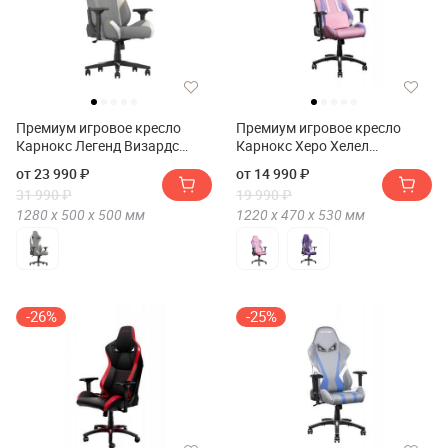
Премиум игровое кресло
Премиум игровое кресло
Карнокс Легенд Визардс
Карнокс Херо Хелел
эдишн(Премиум игровое
Эдишн(Премиум игровое
от 23 990 ₽
от 14 990 ₽
кресло KARNOX LEGEND
кресло KARNOX HERO Helel
31 990 ₽
19 990 ₽
Wizards edition)
Edition)
1280 х
500 х
500
мм
1220 х
470 х
530
мм
-26%
-25%