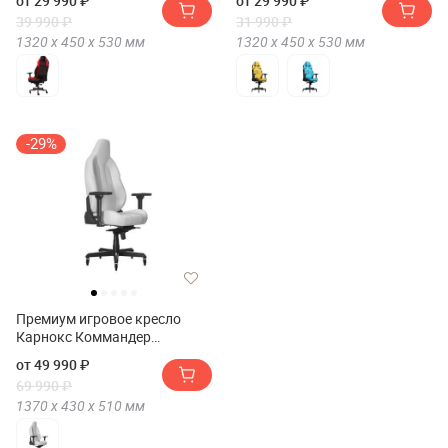
от 29 990 ₽
от 29 990 ₽
KARNOX GLADIATOR SR)
кресло KARNOX GLADIATOR
39 990 ₽
31 990 ₽
Cybot Edition)
1320 х
450 х
530
мм
1320 х
450 х
530
мм
-29%
Премиум игровое кресло
Карнокс Коммандер
Скайуокер Напа
от 49 990 ₽
Лезер(Премиум игровое
69 990 ₽
кресло KARNOX COMMANDER
1370 х
430 х
510
мм
Skywalker Napa Leather)