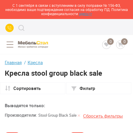
С 1 сентября в связи с вступлением в силу поправки № 156-ФЗ,
необходимо ваше подтверждение согласия на обработку ПД. Политика
конфиденциальности
здесь>>
0
0
Главная
Кресла
Кресла stool group black sale
Сортировать
Фильтр
Выводятся только:
Производители:
Stool Group Black Sale
Сбросить фильтры