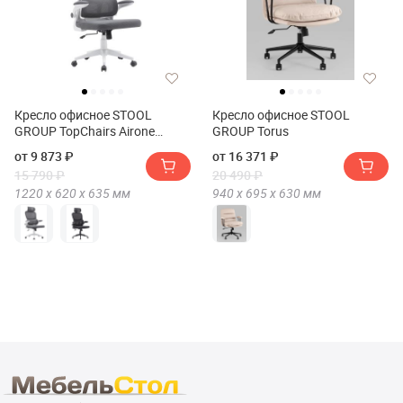
Кресло офисное STOOL
Кресло офисное STOOL
GROUP TopChairs Airone
GROUP Torus
Expert
от 9 873 ₽
от 16 371 ₽
15 790 ₽
20 490 ₽
1220 х
620 х
635
мм
940 х
695 х
630
мм