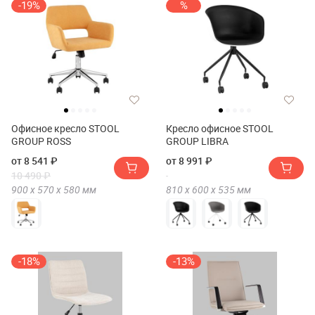
-19%
%
Офисное кресло STOOL
Кресло офисное STOOL
GROUP ROSS
GROUP LIBRA
от 8 541 ₽
от 8 991 ₽
10 490 ₽
900 х
570 х
580
мм
810 х
600 х
535
мм
-18%
-13%