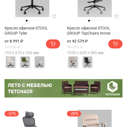
Кресло офисное STOOL
Кресло офисное STOOL
GROUP Tyler
GROUP TopChairs Arrow
от 8 991 ₽
от 42 579 ₽
10 990 ₽
48 690 ₽
755 х
570 х
550
мм
1030 х
620 х
585
мм
-37%
-20%