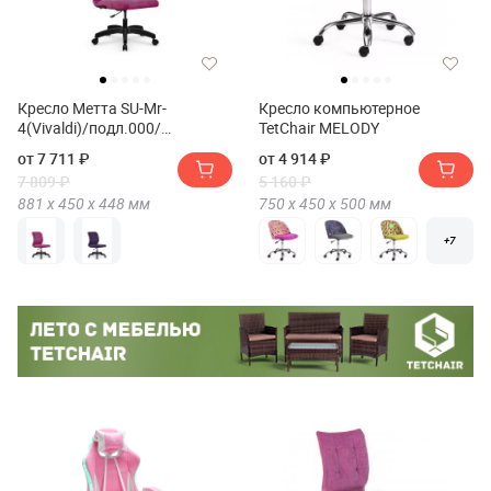
Кресло Метта SU-Mr-
Кресло компьютерное
4(Vivaldi)/подл.000/
TetChair MELODY
осн.005(Кресло Metta SU-Mr-
от 7 711 ₽
от 4 914 ₽
4(Vivaldi)/подл.000/осн.005)
7 809 ₽
5 160 ₽
881 х
450 х
448
мм
750 х
450 х
500
мм
+7