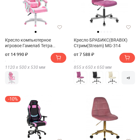
Кресло компьютерное
Кресло БРАБИКС(BRABIX)
игровое Гамелаб Тетра
Стрим(Stream) MG-314
Ргб(Кресло компьютерное
от 14 990 ₽
от 7 588 ₽
игровое GAMELAB TETRA
RGB)
1120 х
500 х
530
мм
855 х
650 х
650
мм
+5
-10%