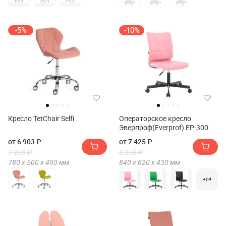
-5%
-10%
Кресло TetChair Selfi
Операторское кресло
Эверпроф(Everprof) EP-300
от 6 903 ₽
от 7 425 ₽
7 250 ₽
8 250 ₽
780 х
500 х
490
мм
840 х
620 х
430
мм
+14