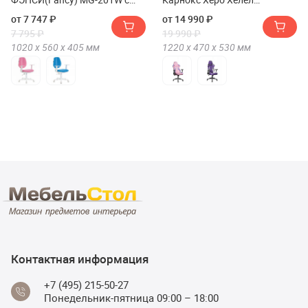
подлокотниками
Эдишн(Премиум игровое
от 7 747 ₽
от 14 990 ₽
кресло KARNOX HERO Helel
7 795 ₽
19 990 ₽
Edition)
1020 х
560 х
405
мм
1220 х
470 х
530
мм
Контактная информация
+7 (495) 215-50-27
Понедельник-пятница 09:00 – 18:00