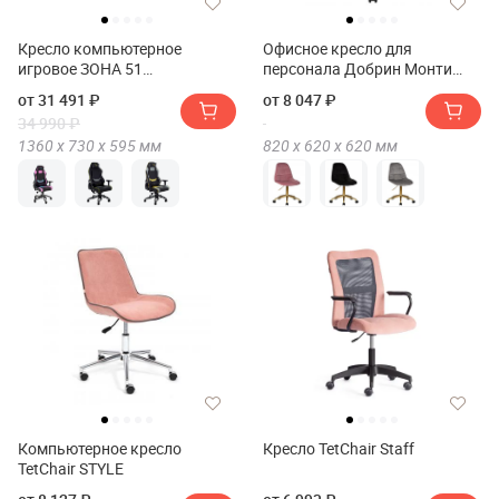
Кресло компьютерное
Офисное кресло для
игровое ЗОНА 51
персонала Добрин Монти
КИБЕРПАНК (Кресло
Голд(Dobrin Monty Gold)
от 31 491 ₽
от 8 047 ₽
компьютерное игровое ZONE
34 990 ₽
51 Cyberpunk)
1360 х
730 х
595
мм
820 х
620 х
620
мм
Компьютерное кресло
Кресло TetChair Staff
TetChair STYLE