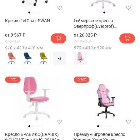
Кресло TetChair SWAN
Геймерское кресло
Эверпроф(Everprof)
Катана(Katana)
от 9 567 ₽
от 26 325 ₽
9 570 ₽
29 250 ₽
910 х
420 х
410
мм
870 х
430 х
520
мм
+3
-1%
-25%
Кресло БРАБИКС(BRABIX)
Премиум игровое кресло
ФЭНСИ(Fancy) MG-201W с
Карнокс Херо Хелел