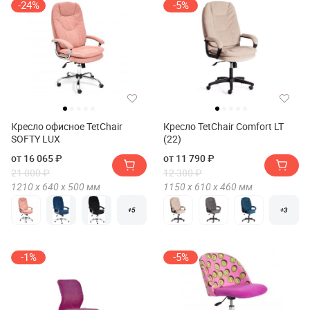
-24%
-5%
Кресло офисное TetChair
Кресло TetChair Comfort LT
SOFTY LUX
(22)
от 16 065 ₽
от 11 790 ₽
21 000 ₽
12 380 ₽
1210 х
640 х
500
мм
1150 х
610 х
460
мм
+5
+3
-1%
-5%