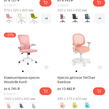
от 8 127 ₽
от 6 993 ₽
8 130 ₽
7 000 ₽
970 х
520 х
400
мм
920 х
545 х
450
мм
+3
+1
-21%
Компьютерное кресло
Кресло детское TetChair
Woodville Konfi
Rainbow
от 6 741 ₽
от 13 482 ₽
8 540 ₽
1020 х
600 х
660
мм
880 х
575 х
420
мм