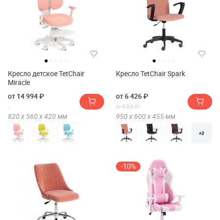
Кресло детское TetChair
Кресло TetChair Spark
Miracle
от 14 994 ₽
от 6 426 ₽
6 430 ₽
820 х
560 х
420
мм
950 х
600 х
455
мм
+3
-10%