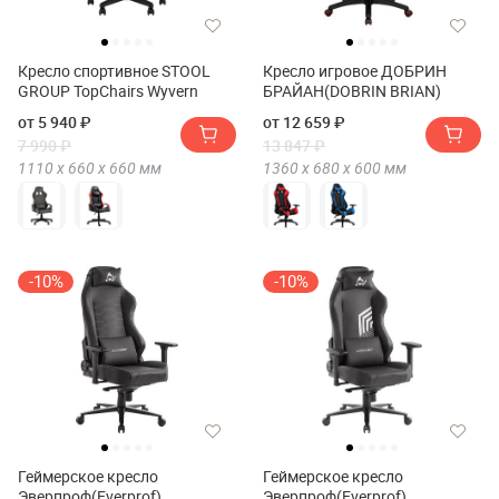
Кресло спортивное STOOL
Кресло игровое ДОБРИН
GROUP TopChairs Wyvern
БРАЙАН(DOBRIN BRIAN)
от 5 940 ₽
от 12 659 ₽
7 990 ₽
13 847 ₽
1110 х
660 х
660
мм
1360 х
680 х
600
мм
-10%
-10%
Геймерское кресло
Геймерское кресло
Эверпроф(Everprof)
Эверпроф(Everprof)