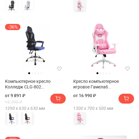
-36%
Компьютерное кресло
Кресло компьютерное
Колледж CLG-802
игровое Гамелаб
LXH(Компьютерное кресло
Китти(Кресло компьютерное
от 9 891 ₽
от 16 990 ₽
College CLG-802 LXH)
игровое GAMELAB KITTY)
15 390 ₽
1290 х
630 х
630
мм
1300 х
700 х
500
мм