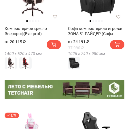
Компьютерное кресло
Софа компьютерная игровая
Эверпроф(Everprof)
ЗОНА 51 РАЙДЕР (Софа
Лотус(Lotus) S4
компьютерная игровая ZONE
от 20 115 ₽
от 34 191 ₽
51 RIDER)
37 990 ₽
1400 х
520 х
470
мм
1025 х
740 х
980
мм
-10%