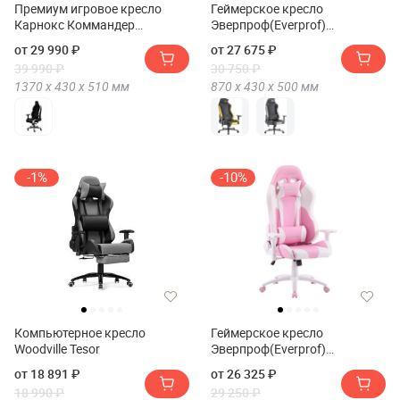
Премиум игровое кресло
Геймерское кресло
Карнокс Коммандер
Эверпроф(Everprof)
СиАр(Премиум игровое
Рапид(Rapid)
от 29 990 ₽
от 27 675 ₽
кресло KARNOX COMMANDER
39 990 ₽
30 750 ₽
CR)
1370 х
430 х
510
мм
870 х
430 х
500
мм
-1%
-10%
Компьютерное кресло
Геймерское кресло
Woodville Tesor
Эверпроф(Everprof)
Катана(Katana)
от 18 891 ₽
от 26 325 ₽
18 990 ₽
29 250 ₽