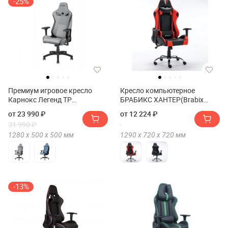
-25%
Премиум игровое кресло
Кресло компьютерное
Карнокс Легенд ТР
БРАБИКС ХАНТЕР(Brabix
Фабрик(Премиум игровое
Hunter) GM-130
от 23 990 ₽
от 12 224 ₽
кресло KARNOX LEGEND TR
31 990 ₽
FABRIC)
1280 х
500 х
500
мм
1290 х
720 х
720
мм
-13%