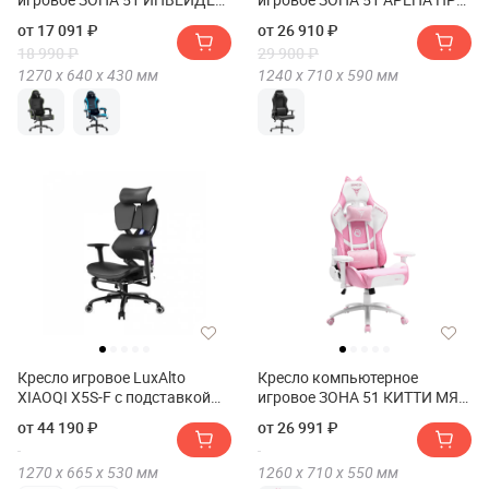
(Кресло компьютерное
(Кресло компьютерное
от 17 091 ₽
от 26 910 ₽
игровое ZONE 51 INVADER)
игровое ZONE 51 ARENA PRO)
18 990 ₽
29 900 ₽
1270 х
640 х
430
мм
1240 х
710 х
590
мм
Кресло игровое LuxAlto
Кресло компьютерное
XIAOQI X5S-F с подставкой
игровое ЗОНА 51 КИТТИ МЯУ
для ног
ИЗДАНИЕ (Кресло
от 44 190 ₽
от 26 991 ₽
компьютерное игровое ZONE
51 KITTY MEOW Edition)
1270 х
665 х
530
мм
1260 х
710 х
550
мм