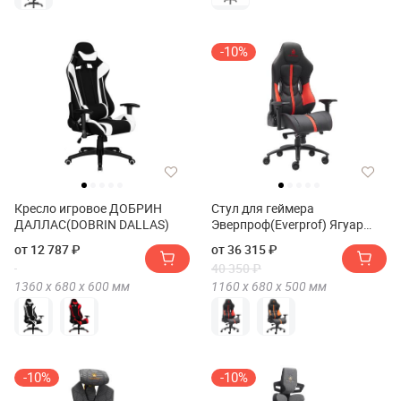
-10%
Кресло игровое ДОБРИН
Стул для геймера
ДАЛЛАС(DOBRIN DALLAS)
Эверпроф(Everprof) Ягуар
(Jaguar)
от 12 787 ₽
от 36 315 ₽
40 350 ₽
1360 х
680 х
600
мм
1160 х
680 х
500
мм
-10%
-10%