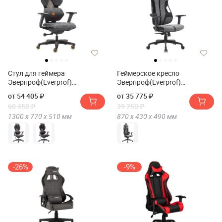
Стул для геймера
Геймерское кресло
Эверпроф(Everprof)
Эверпроф(Everprof)
Тигр(Tiger)
Сервал(Serval) S
от 54 405 ₽
от 35 775 ₽
60 450 ₽
39 750 ₽
1300 х
770 х
510
мм
870 х
430 х
490
мм
-26%
-9%