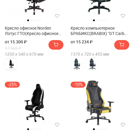
Кресло офисное Norden
Кресло компьютерное
Лотус ГТО(Кресло офисное
БРАБИКС(BRABIX) "GT Carbon
Norden Lotus GTO)
GM-120"
от 15 300 ₽
от 15 234 ₽
17 660 ₽
1250 х
540 х
670
мм
1370 х
720 х
455
мм
-25%
-10%