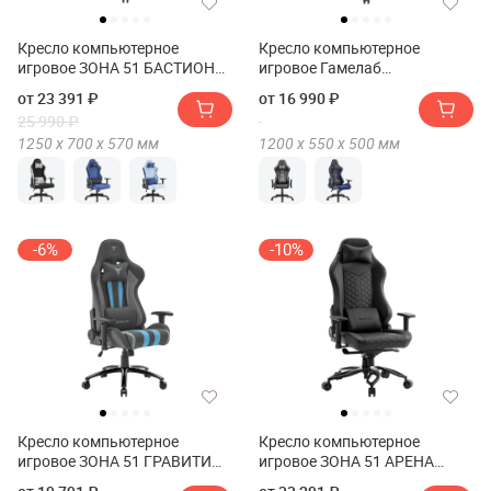
Кресло компьютерное
Кресло компьютерное
игровое ЗОНА 51 БАСТИОН
игровое Гамелаб
(Кресло компьютерное
Варлок(Кресло
от 23 391 ₽
от 16 990 ₽
игровое ZONE 51 BASTION)
компьютерное игровое
25 990 ₽
GAMELAB WARLOCK)
1250 х
700 х
570
мм
1200 х
550 х
500
мм
-6%
-10%
Кресло компьютерное
Кресло компьютерное
игровое ЗОНА 51 ГРАВИТИ
игровое ЗОНА 51 АРЕНА
Икс-Вив (Кресло
ЭКСТРИМ (Кресло