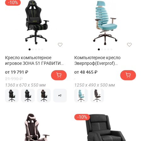
-10%
Кресло компьютерное
Компьютерное кресло
игровое ЗОНА 51 ГРАВИТИ
Эверпроф(Everprof)
(Кресло компьютерное
Эрго(Ergo) Грей(Grey)
от 19 791 ₽
от 48 465 ₽
игровое ZONE 51 GRAVITY)
21 990 ₽
1360 х
670 х
550
мм
1250 х
490 х
500
мм
+1
-10%