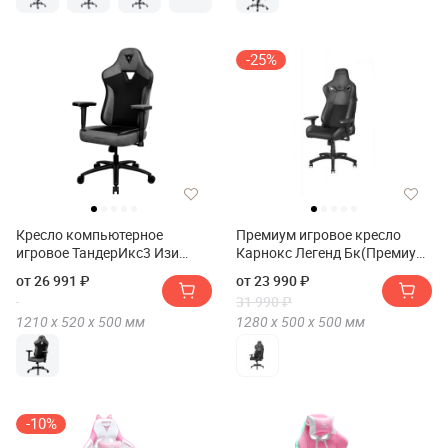
-25%
Кресло компьютерное
Премиум игровое кресло
игровое ТандерИкс3 Изи
Карнокс Легенд Бк(Премиум
Меш(Кресло компьютерное
игровое кресло KARNOX
от 26 991 ₽
от 23 990 ₽
игровое ThunderX3 EAZE
LEGEND BK)
31 990 ₽
Mesh)
1210 х
520 х
500
мм
1280 х
500 х
500
мм
-10%