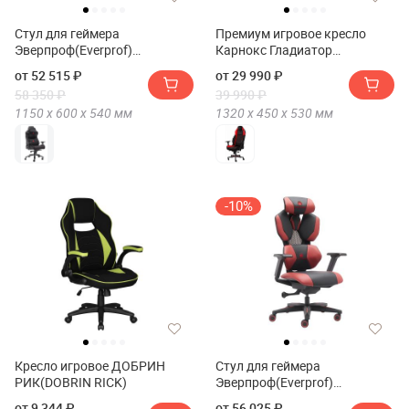
Стул для геймера
Премиум игровое кресло
Эверпроф(Everprof)
Карнокс Гладиатор
Пума(Puma)
Ср(Премиум игровое кресло
от 52 515 ₽
от 29 990 ₽
KARNOX GLADIATOR SR)
58 350 ₽
39 990 ₽
1150 х
600 х
540
мм
1320 х
450 х
530
мм
-10%
Кресло игровое ДОБРИН
Стул для геймера
РИК(DOBRIN RICK)
Эверпроф(Everprof)
Тигр(Tiger) Экокожа
от 9 344 ₽
от 56 025 ₽