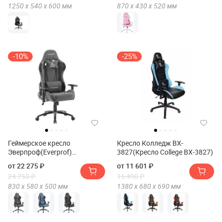
1250 х
540 х
600
мм
870 х
430 х
520
мм
-10%
-25%
Геймерское кресло
Кресло Колледж BX-
Эверпроф(Everprof)
3827(Кресло College BX-3827)
Гост(Ghost)
от 22 275 ₽
от 11 601 ₽
24 750 ₽
15 490 ₽
830 х
580 х
500
мм
1380 х
680 х
690
мм