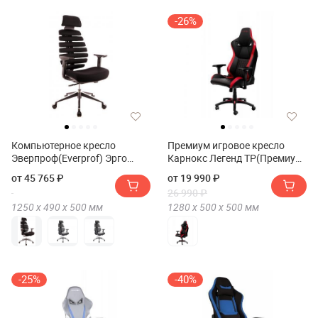
-26%
Компьютерное кресло
Премиум игровое кресло
Эверпроф(Everprof) Эрго
Карнокс Легенд ТР(Премиум
черный (Ergo Black)
игровое кресло KARNOX
от 45 765 ₽
от 19 990 ₽
LEGEND TR)
26 990 ₽
1250 х
490 х
500
мм
1280 х
500 х
500
мм
-25%
-40%