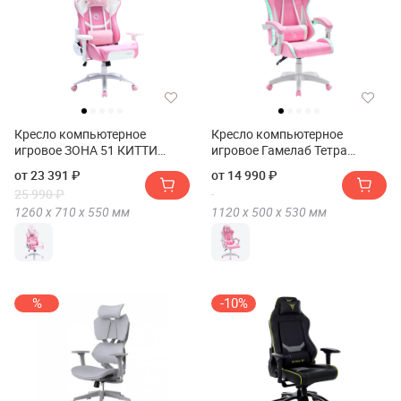
Кресло компьютерное
Кресло компьютерное
игровое ЗОНА 51 КИТТИ
игровое Гамелаб Тетра
(Кресло компьютерное
Ргб(Кресло компьютерное
от 23 391 ₽
от 14 990 ₽
игровое ZONE 51 KITTY)
игровое GAMELAB TETRA
25 990 ₽
RGB)
1260 х
710 х
550
мм
1120 х
500 х
530
мм
%
-10%