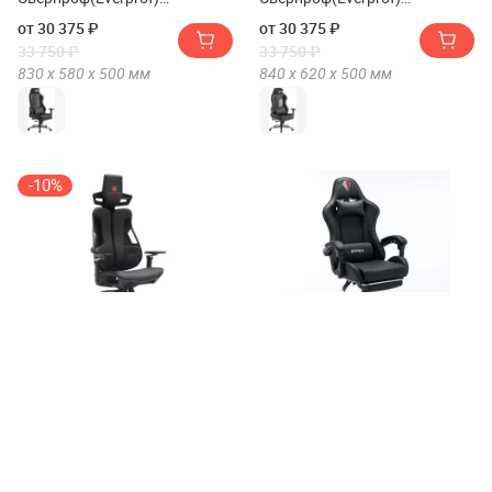
Блэкшот(Blackshot)
Ханзо(Hanzo)
от 30 375 ₽
от 30 375 ₽
33 750 ₽
33 750 ₽
830 х
580 х
500
мм
840 х
620 х
500
мм
-10%
Стул для геймера
Кресло компьютерное
Эверпроф(Everprof)
БРАБИКС(Brabix)
Сервал(Serval) X
ДЕКСТЕР(Dexter) GM-135
от 52 515 ₽
от 11 325 ₽
58 350 ₽
1280 х
680 х
490
мм
1215 х
615 х
615
мм