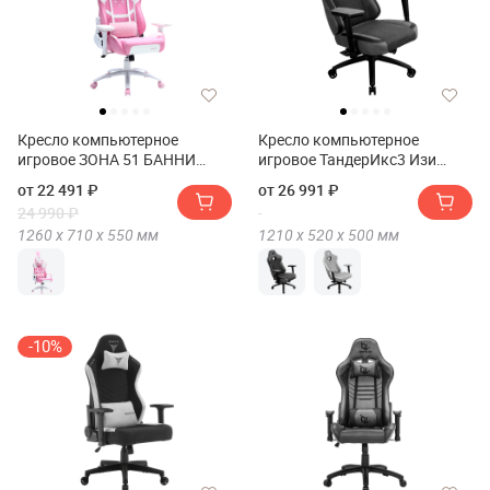
Кресло компьютерное
Кресло компьютерное
игровое ЗОНА 51 БАННИ
игровое ТандерИкс3 Изи
(Кресло компьютерное
Лофт(Кресло компьютерное
от 22 491 ₽
от 26 991 ₽
игровое ZONE 51 BUNNY)
игровое ThunderX3 EAZE Loft)
24 990 ₽
1260 х
710 х
550
мм
1210 х
520 х
500
мм
-10%