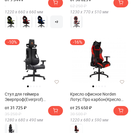
62 250 ₽
1220 х
660 х
660
мм
1230 х
770 х
510
мм
+3
-10%
-16%
Стул для геймера
Кресло офисное Norden
Эверпроф(Everprof)
Лотус Про карбон(Кресло
Сервал(Serval) Q
офисное Norden Lotus PRO
от 31 725 ₽
от 25 650 ₽
carbon)
35 250 ₽
30 500 ₽
1280 х
680 х
490
мм
1220 х
680 х
590
мм