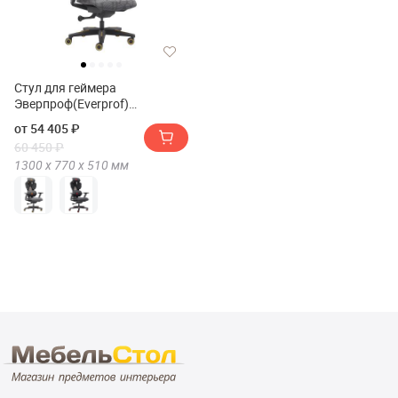
Стул для геймера
Эверпроф(Everprof)
Тигр(Tiger)
от 54 405 ₽
60 450 ₽
1300 х
770 х
510
мм