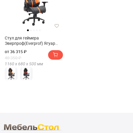
Стул для геймера
Эверпроф(Everprof) Ягуар
(Jaguar)
от 36 315 ₽
40 350 ₽
1160 х
680 х
500
мм