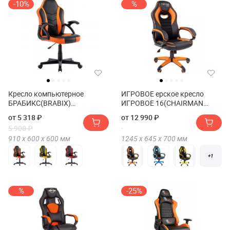
-10%
%
Кресло компьютерное
ИГРОВОЕ ерское кресло
БРАБИКС(BRABIX)
ИГРОВОЕ 16(CHAIRMAN
Шарк(Shark) GM-203
GAME 16)
от 5 318 ₽
от 12 990 ₽
5 908 ₽
910 х
600 х
600
мм
1245 х
645 х
700
мм
+1
%
-25%