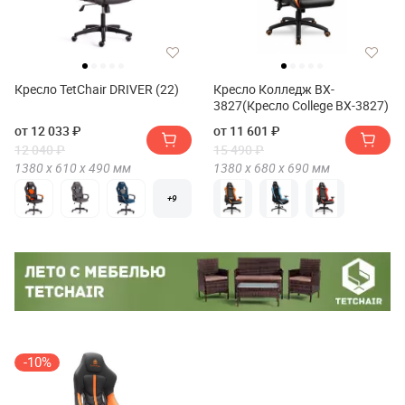
Кресло TetChair DRIVER (22)
Кресло Колледж BX-
3827(Кресло College BX-3827)
от 12 033 ₽
от 11 601 ₽
12 040 ₽
15 490 ₽
1380 х
610 х
490
мм
1380 х
680 х
690
мм
+9
-10%