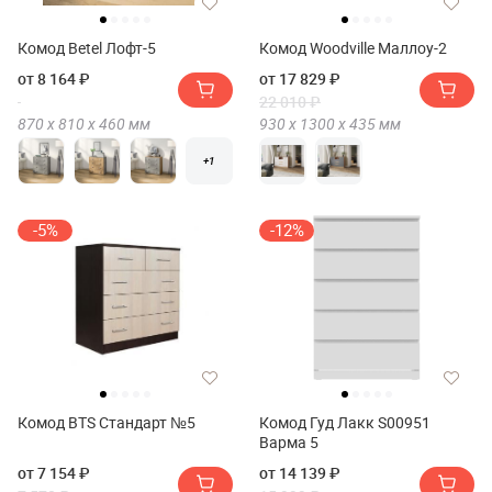
Комод Betel Лофт-5
Комод Woodville Маллоу-2
от 8 164 ₽
от 17 829 ₽
22 010 ₽
870 х
810 х
460
мм
930 х
1300 х
435
мм
+1
-5%
-12%
Комод BTS Стандарт №5
Комод Гуд Лакк S00951
Варма 5
от 7 154 ₽
от 14 139 ₽