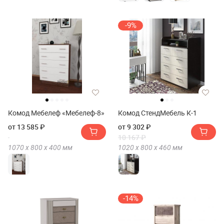
-9%
Комод Мебелеф «Мебелеф-8»
Комод СтендМебель К-1
от 13 585 ₽
от 9 302 ₽
10 167 ₽
1070 х
800 х
400
мм
1020 х
800 х
460
мм
-14%