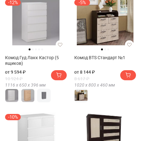
-12%
-5%
Комод Гуд Лакк Кастор (5
Комод BTS Стандарт №1
ящиков)
от 9 594 ₽
от 8 144 ₽
10 924 ₽
8 617 ₽
1116 х
650 х
396
мм
1020 х
800 х
460
мм
-10%