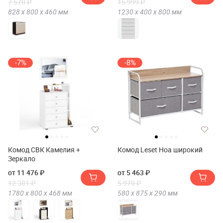
7 570 ₽
15 999 ₽
828 х
800 х
460
мм
1230 х
400 х
800
мм
-7%
-8%
Комод СВК Камелия +
Комод Leset Ноа широкий
Зеркало
от 11 476 ₽
от 5 463 ₽
12 381 ₽
5 970 ₽
1780 х
800 х
468
мм
580 х
875 х
290
мм