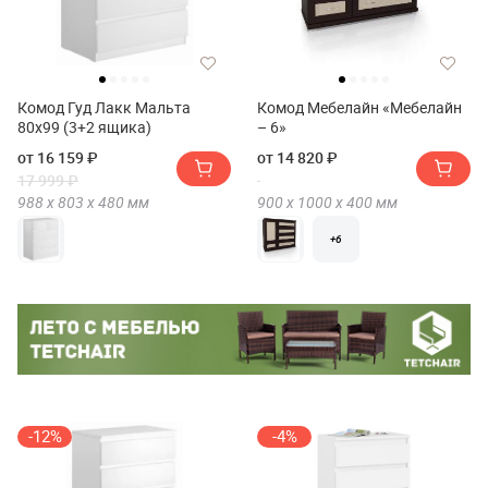
Комод Гуд Лакк Мальта
Комод Мебелайн «Мебелайн
80х99 (3+2 ящика)
– 6»
от 16 159 ₽
от 14 820 ₽
17 999 ₽
988 х
803 х
480
мм
900 х
1000 х
400
мм
+6
-12%
-4%