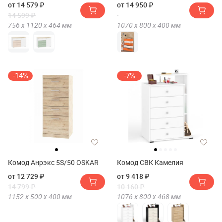
от 14 579 ₽
от 14 950 ₽
14 599 ₽
756 х
1120 х
464
мм
1070 х
800 х
400
мм
-14%
-7%
Комод Анрэкс 5S/50 OSKAR
Комод СВК Камелия
от 12 729 ₽
от 9 418 ₽
14 799 ₽
10 160 ₽
1152 х
500 х
400
мм
1076 х
800 х
468
мм