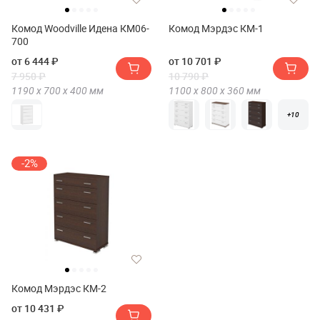
Комод Woodville Идена КМ06-
Комод Мэрдэс КМ-1
700
от 6 444 ₽
от 10 701 ₽
7 950 ₽
10 790 ₽
1190 х
700 х
400
мм
1100 х
800 х
360
мм
+10
-2%
Комод Мэрдэс КМ-2
от 10 431 ₽