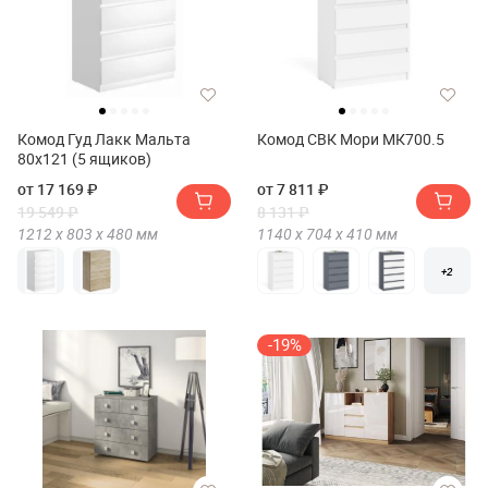
Комод Гуд Лакк Мальта
Комод СВК Мори МК700.5
80х121 (5 ящиков)
от 17 169 ₽
от 7 811 ₽
19 549 ₽
8 131 ₽
1212 х
803 х
480
мм
1140 х
704 х
410
мм
+2
-19%