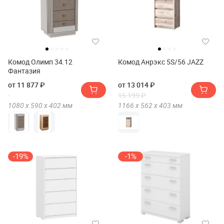
Комод Олимп 34.12
Комод Анрэкс 5S/56 JAZZ
Фантазия
от 11 877 ₽
от 13 014 ₽
15 199 ₽
1080 х
590 х
402
мм
1166 х
562 х
403
мм
-19%
-1%