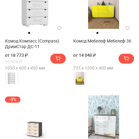
Комод Компасс (Compass)
Комод Мебелеф Мебелеф-36
ДримСтар ДС-11
от 18 773 ₽
от 14 040 ₽
19 494 ₽
1050 х
600 х
450
мм
735 х
1200 х
400
мм
-9%