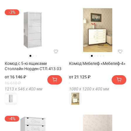
-3%
Комод с 5-ю ящиками
Комод Мебелеф «Мебелеф-4»
Столлайн Норден СТЛ.413.03
от 16 146 ₽
от 21 125 ₽
16 610 ₽
1213 х
546 х
400
мм
1080 х
1200 х
400
мм
-4%