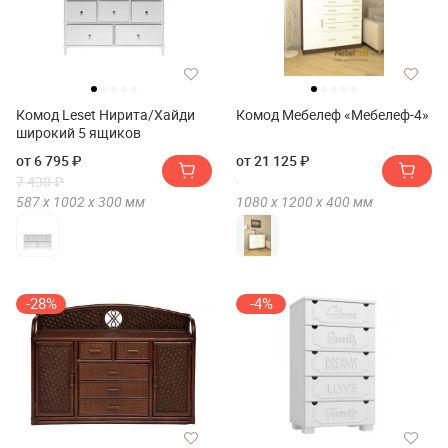
Комод Leset Нирита/Хайди
Комод Мебелеф «Мебелеф-4»
широкий 5 ящиков
от 6 795 ₽
от 21 125 ₽
7 430 ₽
587 х
1002 х
300
мм
1080 х
1200 х
400
мм
-28%
-4%