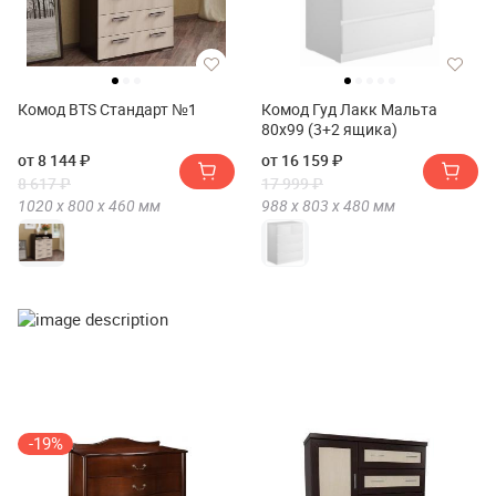
Комод BTS Стандарт №1
Комод Гуд Лакк Мальта
80х99 (3+2 ящика)
от 8 144 ₽
от 16 159 ₽
8 617 ₽
17 999 ₽
1020 х
800 х
460
мм
988 х
803 х
480
мм
-19%