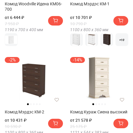
Комод Woodville Идена КМ06-
Комод Мэрдэс КМ-1
700
от 6 444 ₽
от 10 701 ₽
7 950 ₽
10 790 ₽
1190 х
700 х
400
мм
1100 х
800 х
360
мм
+10
-2%
-14%
Комод Мэрдэс КМ-2
Комод Кураж Сиена высокий
от 10 431 ₽
от 21 578 ₽
10 590 ₽
25 175 ₽
1100 х
800 х
360
мм
1121 х
544 х
383
мм