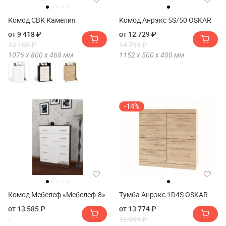
Комод СВК Камелия
Комод Анрэкс 5S/50 OSKAR
от 9 418 ₽
от 12 729 ₽
10 160 ₽
14 799 ₽
1076 х
800 х
468
мм
1152 х
500 х
400
мм
-14%
Комод Мебелеф «Мебелеф-8»
Тумба Анрэкс 1D4S OSKAR
от 13 585 ₽
от 13 774 ₽
16 099 ₽