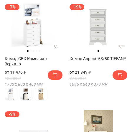
-7%
-19%
Комод СВК Камелия +
Комод Анрэкс 5S/50 TIFFANY
Зеркало
от 11 476 ₽
от 21 849 ₽
12 381 ₽
27 099 ₽
1780 х
800 х
468
мм
1095 х
540 х
370
мм
-9%