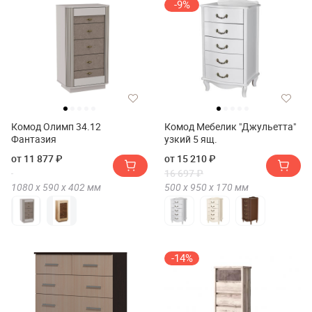
-9%
Комод Олимп 34.12
Комод Мебелик "Джульетта"
Фантазия
узкий 5 ящ.
от 11 877 ₽
от 15 210 ₽
16 697 ₽
1080 х
590 х
402
мм
500 х
950 х
170
мм
-14%