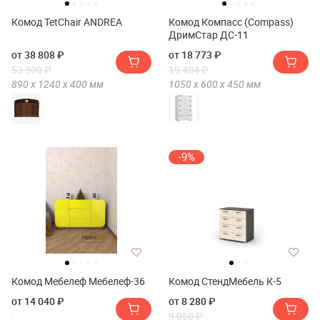
Комод TetChair ANDREA
Комод Компасс (Compass)
ДримСтар ДС-11
от 38 808 ₽
от 18 773 ₽
53 900 ₽
19 494 ₽
890 х
1240 х
400
мм
1050 х
600 х
450
мм
-9%
Комод Мебелеф Мебелеф-36
Комод СтендМебель К-5
от 14 040 ₽
от 8 280 ₽
9 050 ₽