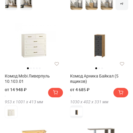
+1
Комод Mobi Ливерпуль
Комод Арника Байкал (5
10.103.01
ящиков)
от 14 948 ₽
от 4 685 ₽
953 х
1001 х
413
мм
1030 х
402 х
331
мм