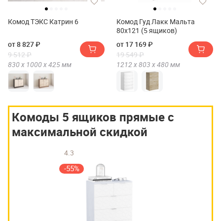
Комод ТЭКС Катрин 6
Комод Гуд Лакк Мальта
80х121 (5 ящиков)
от 8 827 ₽
от 17 169 ₽
9 512 ₽
19 549 ₽
830 х
1000 х
425
мм
1212 х
803 х
480
мм
Комоды 5 ящиков прямые с
максимальной скидкой
4.3
-55%