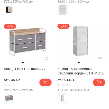
828 х
800 х
460
мм
1230 х
400 х
800
мм
-8%
-3%
Комод Leset Ноа широкий
Комод с 5-ю ящиками
Столлайн Норден СТЛ.413.03
от 5 463 ₽
от 16 146 ₽
5 970 ₽
16 610 ₽
580 х
875 х
290
мм
1213 х
546 х
400
мм