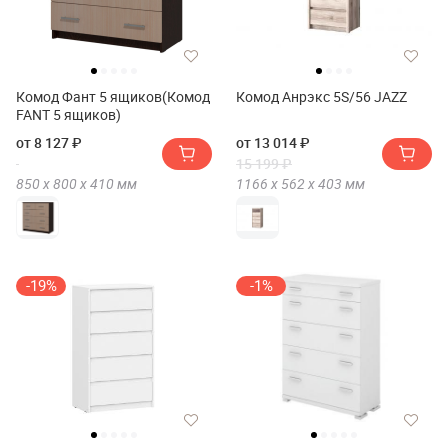
Комод Фант 5 ящиков(Комод
Комод Анрэкс 5S/56 JAZZ
FANT 5 ящиков)
от 8 127 ₽
от 13 014 ₽
15 199 ₽
850 х
800 х
410
мм
1166 х
562 х
403
мм
-19%
-1%