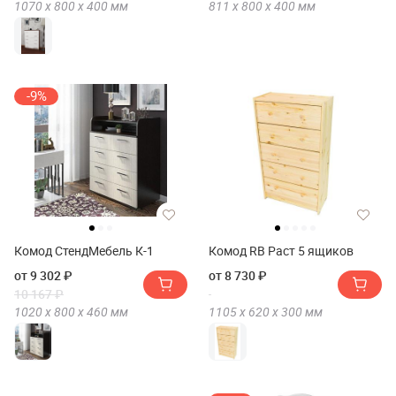
1070 х
800 х
400
мм
811 х
800 х
400
мм
-9%
Комод СтендМебель К-1
Комод RB Раст 5 ящиков
от 9 302 ₽
от 8 730 ₽
10 167 ₽
1020 х
800 х
460
мм
1105 х
620 х
300
мм