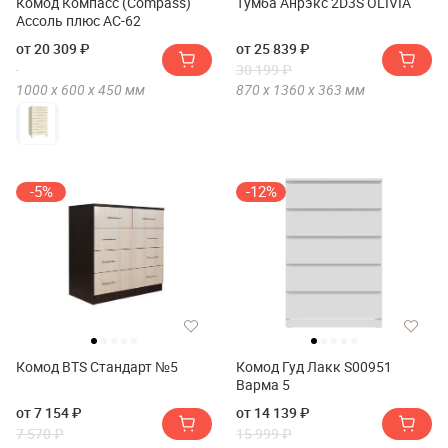
Комод Компасс (Compass)
Тумба Анрэкс 2D3S OLIVIA
Ассоль плюс АС-62
от 20 309 ₽
от 25 839 ₽
30 199 ₽
1000 х
600 х
450
мм
870 х
1360 х
363
мм
-5%
-12%
Комод BTS Стандарт №5
Комод Гуд Лакк S00951
Варма 5
от 7 154 ₽
от 14 139 ₽
7 570 ₽
15 999 ₽