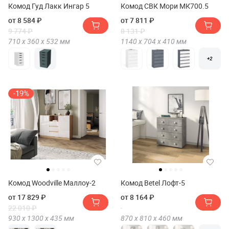
Комод Гуд Лакк Ингар 5
Комод СВК Мори МК700.5
от 8 584 ₽
от 7 811 ₽
9 774 ₽
8 131 ₽
710 х
360 х
532
мм
1140 х
704 х
410
мм
+2
-19%
Комод Woodville Маллоу-2
Комод Betel Лофт-5
от 17 829 ₽
от 8 164 ₽
22 010 ₽
930 х
1300 х
435
мм
870 х
810 х
460
мм