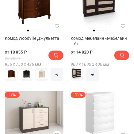
Комод Woodville Джульетта
Комод Мебелайн «Мебелайн
– 6»
от 18 855 ₽
от 14 820 ₽
23 280 ₽
955 х
750 х
425
мм
900 х
1000 х
400
мм
+1
+6
-7%
-12%