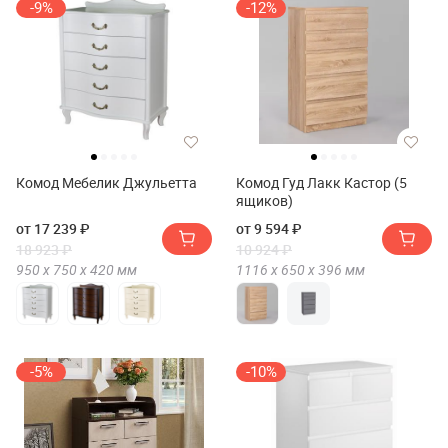
-9%
-12%
Комод Мебелик Джульетта
Комод Гуд Лакк Кастор (5
ящиков)
от 17 239 ₽
от 9 594 ₽
18 923 ₽
10 924 ₽
950 х
750 х
420
мм
1116 х
650 х
396
мм
-5%
-10%