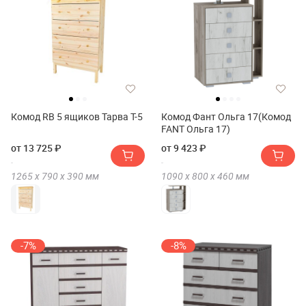
Комод RB 5 ящиков Тарва Т-5
Комод Фант Ольга 17(Комод
FANT Ольга 17)
от 13 725 ₽
от 9 423 ₽
1265 х
790 х
390
мм
1090 х
800 х
460
мм
-7%
-8%