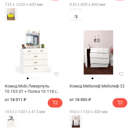
735 х
1200 х
400
мм
830 х
800 х
460
мм
Комод Mobi Ливерпуль
Комод Мебелеф Мебелеф-32
10.103.01 + Полка 10.118 с
зеркалом
от 18 011 ₽
от 18 005 ₽
1653 х
1001 х
413
мм
950 х
1150 х
400
мм