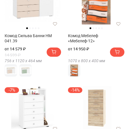
Комод Сильва Банни НМ
Комод Мебелеф
041.39
«Мебелеф-12»
от 14 579 ₽
от 14 950 ₽
14 599 ₽
756 х
1120 х
464
мм
1070 х
800 х
400
мм
-7%
-14%