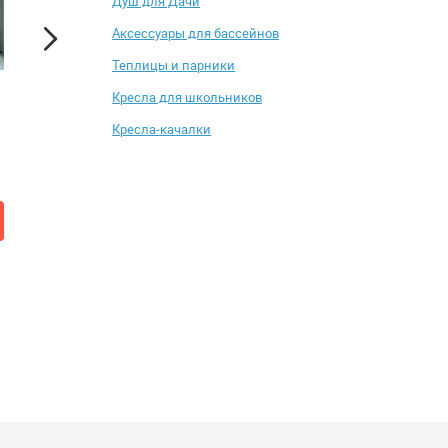
Душ для Дачи
Аксессуары для бассейнов
Теплицы и парники
Кресла для школьников
Прихожая BTS Варда
Консоль Мэрдэс К
Кресла-качалки
от 13 534 ₽
от 17 541 ₽
14 322 ₽
17 690 ₽
Добавить в корзину
Купить