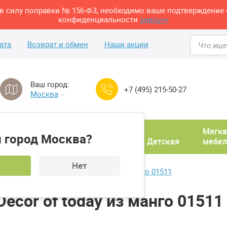
м в силу поправки № 156-ФЗ, необходимо ваше подтверждение 
конфиденциальности
здесь>>
ата
Возврат и обмен
Наши акции
Ваш город:
+7 (495) 215-50-27
Москва
Домашний
Мягка
 город Москва?
ня
кабинет
Прихожая
Детская
мебел
Нет
рнальный столик Decor of today из манго 01511
cor of today из манго 01511