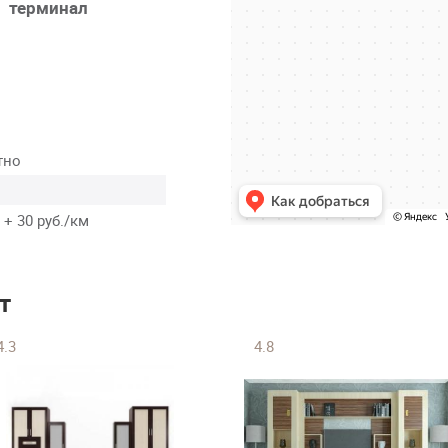
терминал
тно
 + 30 руб./км
т
4.3
4.8