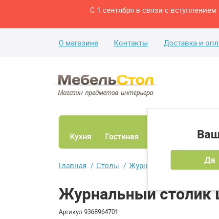
С 1 сентября в связи с вступление
О магазине
Контакты
Доставка и опл
Ваш
Кухня
Гостиная
Ванная
Спаль
Да
Главная
Столы
Журнальные столы
Жу
Журнальный столик De
Артикул
9368964701