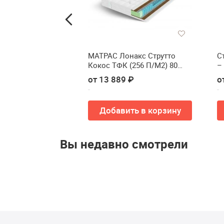
ton SHT-B8
МАТРАС Лонакс Струтто
С
Кокос ТФК (256 П/М2) 80
–
см(МАТРАС LONAX STRUTTO
от 13 889 ₽
о
COCOS TFK (256 П/М2) 80 см)
ть в корзину
Добавить в корзину
Вы недавно смотрели