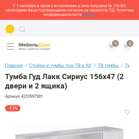
С 1 сентября в связи с вступлением в силу поправки № 156-ФЗ,
необходимо ваше подтверждение согласия на обработку ПД. Политика
конфиденциальности
здесь>>
0
0
Главная
Стойки и тумбы под ТВ и AV
ТВ тумбы
Тумба Гуд Лакк Сириус 156х47 (2 двери и 2 ящика)
Тумба Гуд Лакк Сириус 156х47 (2
двери и 2 ящика)
Артикул
4233597501
-13%