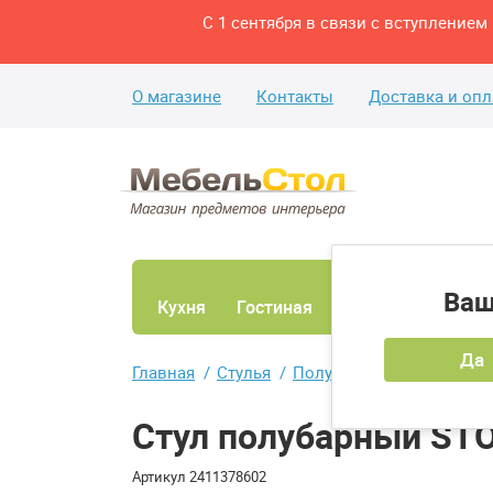
С 1 сентября в связи с вступление
О магазине
Контакты
Доставка и опл
Ваш
Кухня
Гостиная
Ванная
Спаль
Да
Главная
Стулья
Полубарные стулья
Ст
Стул полубарный ST
Артикул
2411378602