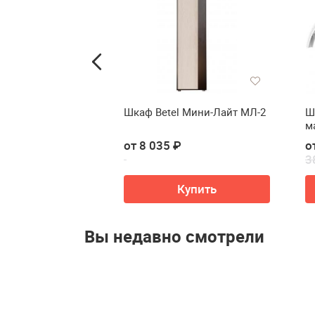
ли Мебельторг
Шкаф Betel Мини-Лайт МЛ-2
Ш
м
(F
 ₽
от 8 035 ₽
о
3
ть в корзину
Купить
Вы недавно смотрели