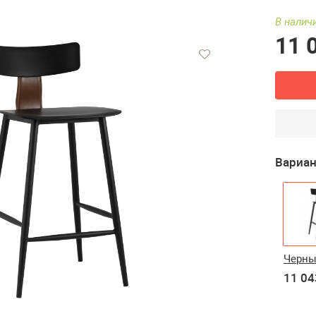
В налич
11 
Вариан
Черн
11 04