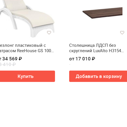
езлонг пластиковый с
Столешница ЛДСП без
атрасом ReeHouse GS 1009
скруглений LuxAlto H3154
iji)
ST36
т 34 569 ₽
от 17 010 ₽
8 410 ₽
Купить
Добавить в корзину