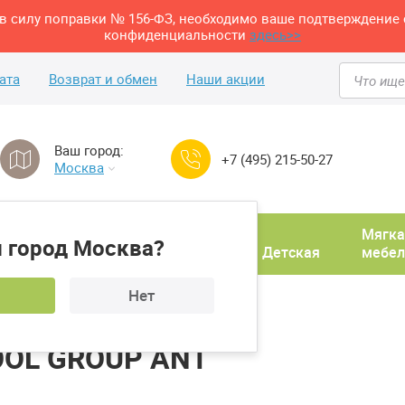
м в силу поправки № 156-ФЗ, необходимо ваше подтверждение 
конфиденциальности
здесь>>
ата
Возврат и обмен
Наши акции
Ваш город:
+7 (495) 215-50-27
Москва
Домашний
Мягка
 город Москва?
ня
кабинет
Прихожая
Детская
мебел
Нет
ул полубарный STOOL GROUP ANT
OOL GROUP ANT