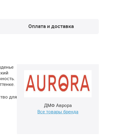
Оплата и доставка
иденье
ский
чность.
ттенке.
ство для
ДМФ Аврора
Все товары бренда