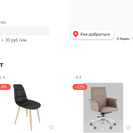
тно
 + 30 руб./км
т
4.4
4.4
-9%
-12%