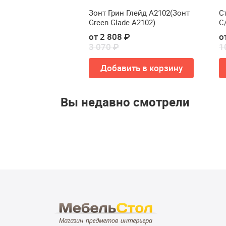
dville Боркас
Зонт Грин Глейд A2102(Зонт
Ст
Green Glade A2102)
C
от 2 808 ₽
о
3 070 ₽
1
ть в корзину
Добавить в корзину
Вы недавно смотрели