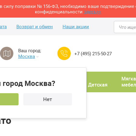
м в силу поправки № 156-ФЗ, необходимо ваше подтверждение 
конфиденциальности
здесь>>
ата
Возврат и обмен
Наши акции
Ваш город:
+7 (495) 215-50-27
Москва
Домашний
Мягка
 город Москва?
ня
кабинет
Прихожая
Детская
мебел
Нет
иной
Стул ДМФ Аврора Шато
ато