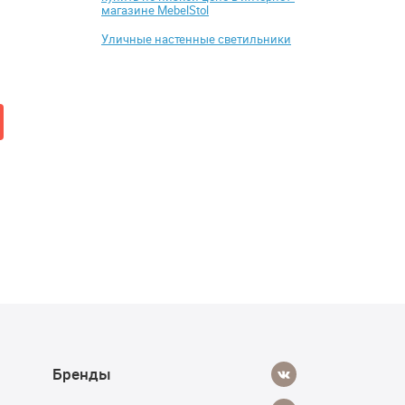
магазине MebelStol
Шкаф навесной Анрэкс 3D /
Шкаф – купе Мебе
TYP 67 LINATE
Уличные настенные светильники
«Мебелайн – 8»
от 15 759 ₽
от 74 685 ₽
23 699 ₽
Добавить в корзину
Купить
Бренды