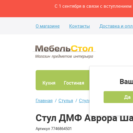
С 1 сентября в связи с вступление
О магазине
Контакты
Доставка и опл
Ваш
Кухня
Гостиная
Ванная
Спаль
Да
Главная
Стулья
Стулья для кухни и гост
Стул ДМФ Аврора Ш
Артикул
7746864501