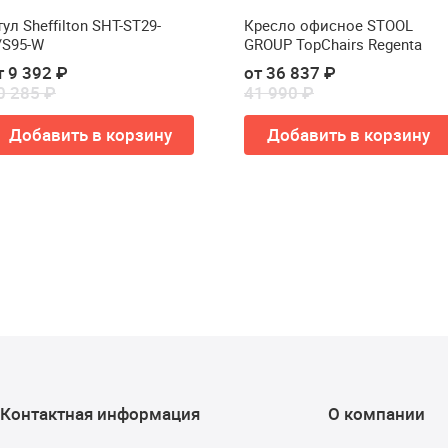
ул Sheffilton SHT-ST29-
Кресло офисное STOOL
/S95-W
GROUP TopChairs Regenta
т 9 392 ₽
от 36 837 ₽
0 285 ₽
41 990 ₽
Добавить в корзину
Добавить в корзину
Контактная информация
О компании