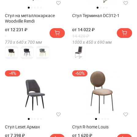
Стул на металлокаркасе
Стул Терминал DC312-1
Woodville Rendi
от 12 231 ₽
от 14 022 ₽
14 420 ₽
770 х
640 х
700
мм
1000 х
450 х
690
мм
-4%
-60%
Стул Leset Арман
Стул R-home Louis
от 7 398 ₽
от 1 620 ₽