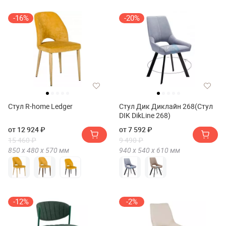
-16%
-20%
Стул R-home Ledger
Стул Дик Диклайн 268(Стул
DIK DikLine 268)
от 12 924 ₽
от 7 592 ₽
15 460 ₽
9 490 ₽
850 х
480 х
570
мм
940 х
540 х
610
мм
-12%
-2%