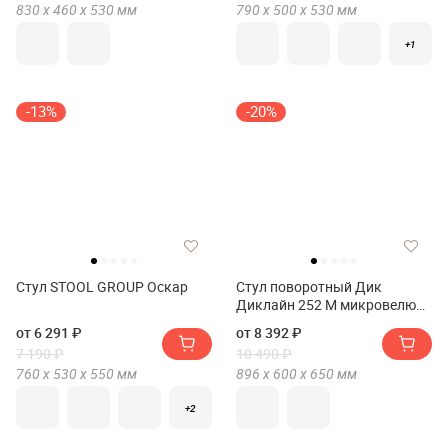
830 х
460 х
530
мм
790 х
500 х
530
мм
+1
-13%
-20%
Стул STOOL GROUP Оскар
Стул поворотный Дик
Диклайн 252 М микровелюр
Би(Стул поворотный DIK
от 6 291 ₽
от 8 392 ₽
DikLine 252 М микровелюр B)
7 190 ₽
10 490 ₽
760 х
530 х
550
мм
896 х
600 х
650
мм
+2