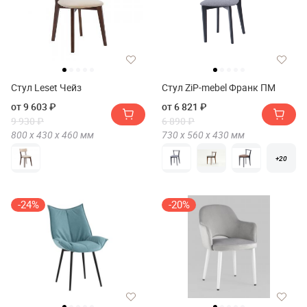
Стул Leset Чейз
Стул ZiP-mebel Франк ПМ
от 9 603 ₽
от 6 821 ₽
9 930 ₽
6 890 ₽
800 х
430 х
460
мм
730 х
560 х
430
мм
+20
-24%
-20%