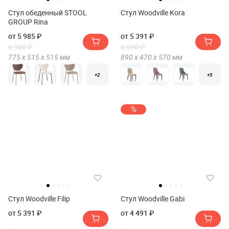
Стул обеденный STOOL
Стул Woodville Kora
GROUP Rina
от 5 985 ₽
от 5 391 ₽
6 900 ₽
6 690 ₽
775 х
515 х
515
мм
890 х
470 х
570
мм
+2
+5
%
Стул Woodville Filip
Стул Woodville Gabi
от 5 391 ₽
от 4 491 ₽