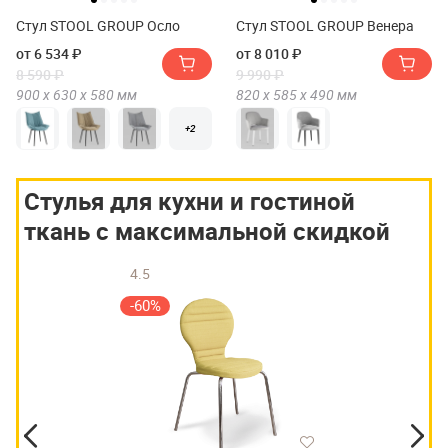
Стул STOOL GROUP Осло
Стул STOOL GROUP Венера
от 6 534 ₽
от 8 010 ₽
8 590 ₽
9 990 ₽
900 х
630 х
580
мм
820 х
585 х
490
мм
+2
Стулья для кухни и гостиной
ткань с максимальной скидкой
4.5
-60%