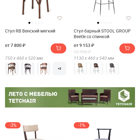
Стул RB Венский мягкий
Стул барный STOOL GROUP
Beetle со спинкой
от 7 800 ₽
от 9 153 ₽
12 990 ₽
750 х
460 х
520
мм
1130 х
460 х
540
мм
+5
-3%
-1%