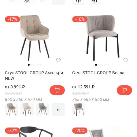
-17%
-10%
Стул STOOL GROUP Амальри
Стул STOOL GROUP Белла
NEW
от 8 991 ₽
от 12 591 ₽
10 790 ₽
13 990 ₽
860 х
550 х
570
мм
755 х
585 х
560
мм
+1
-37%
-20%