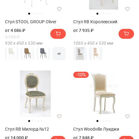
Стул STOOL GROUP Oliver
Стул RB Королевский
от 4 086 ₽
от 7 935 ₽
5 190 ₽
930 х
450 х
530
мм
1065 х
450 х
530
мм
+1
-10%
Стул RB Милорд-№12
Стул Woodville Луиджи
от 14 000 ₽
от 7 848 ₽