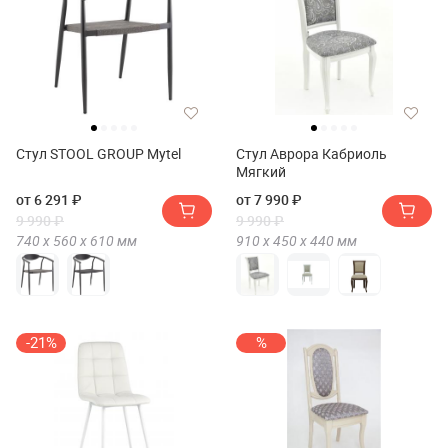
Стул STOOL GROUP Mytel
Стул Аврора Кабриоль
Мягкий
от 6 291 ₽
от 7 990 ₽
9 990 ₽
9 990 ₽
740 х
560 х
610
мм
910 х
450 х
440
мм
-21%
%