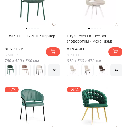
Стул STOOL GROUP Харпер
Стул Leset Галвес 360
(поворотный механизм)
от 5 715 ₽
от 9 468 ₽
6 500 ₽
9 710 ₽
780 х
500 х
580
мм
930 х
530 х
670
мм
+2
+6
-17%
-25%