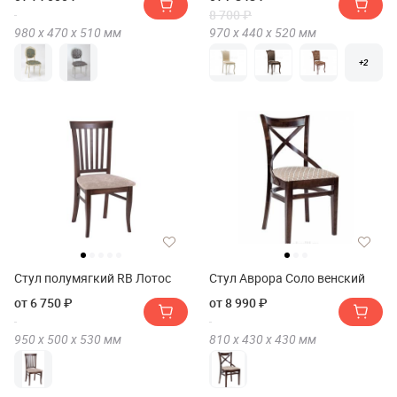
8 700 ₽
980 х
470 х
510
мм
970 х
440 х
520
мм
+2
Стул полумягкий RB Лотос
Стул Аврора Соло венский
от 6 750 ₽
от 8 990 ₽
950 х
500 х
530
мм
810 х
430 х
430
мм