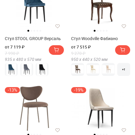
Стул STOOL GROUP Версаль
Стул Woodville Фабиано
от 7 119 ₽
от 7 515 ₽
7 990 ₽
9 270 ₽
935 х
480 х
570
мм
950 х
440 х
520
мм
+1
-13%
-19%