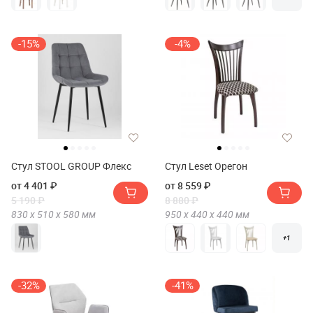
-15%
-4%
Стул STOOL GROUP Флекс
Стул Leset Орегон
от 4 401 ₽
от 8 559 ₽
5 190 ₽
8 880 ₽
830 х
510 х
580
мм
950 х
440 х
440
мм
+1
-32%
-41%