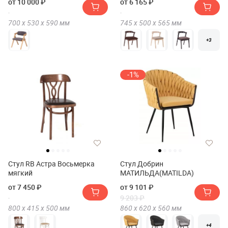
от 10 000 ₽
от 6 165 ₽
700 х
530 х
590
мм
745 х
500 х
565
мм
+3
-1%
Стул RB Астра Восьмерка
Стул Добрин
мягкий
МАТИЛЬДА(MATILDA)
от 7 450 ₽
от 9 101 ₽
9 203 ₽
800 х
415 х
500
мм
860 х
620 х
560
мм
+4