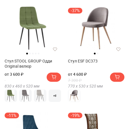
-37%
Стул STOOL GROUP Одди
Стул ESF DC373
Original велюр
от 3 600 ₽
от 4 600 ₽
7 300 ₽
830 х
460 х
520
мм
770 х
530 х
520
мм
+5
-11%
-19%