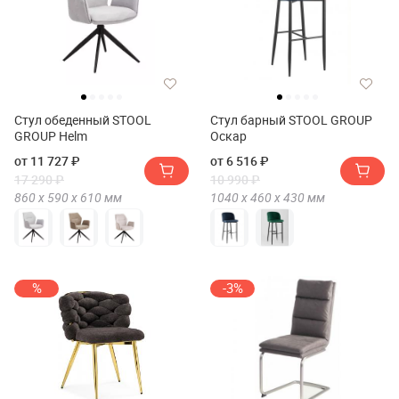
Стул обеденный STOOL
Стул барный STOOL GROUP
GROUP Helm
Оскар
от 11 727 ₽
от 6 516 ₽
17 290 ₽
10 990 ₽
860 х
590 х
610
мм
1040 х
460 х
430
мм
%
-3%