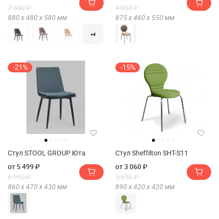
7 680 ₽
4 000 ₽
880 х
480 х
580
мм
875 х
460 х
550
мм
+4
-21%
-15%
Стул STOOL GROUP Юта
Стул Sheffilton SHT-S11
от 5 499 ₽
от 3 060 ₽
6 990 ₽
3 596 ₽
860 х
470 х
430
мм
890 х
420 х
420
мм