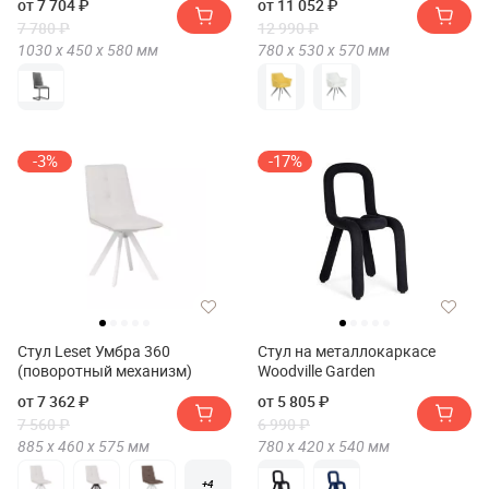
от 7 704 ₽
от 11 052 ₽
7 780 ₽
12 990 ₽
1030 х
450 х
580
мм
780 х
530 х
570
мм
-3%
-17%
Стул Leset Умбра 360
Стул на металлокаркасе
(поворотный механизм)
Woodville Garden
от 7 362 ₽
от 5 805 ₽
7 560 ₽
6 990 ₽
885 х
460 х
575
мм
780 х
420 х
540
мм
+4