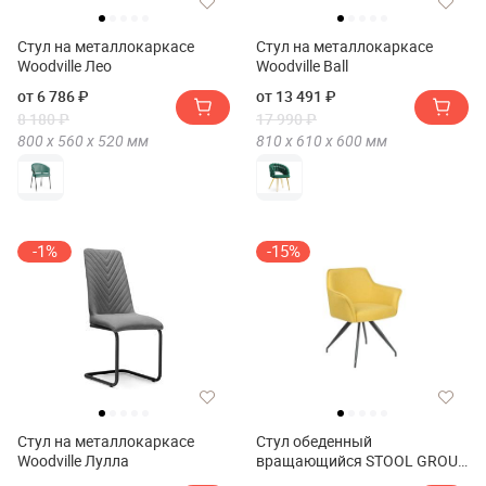
Стул на металлокаркасе
Стул на металлокаркасе
Woodville Лео
Woodville Ball
от 6 786 ₽
от 13 491 ₽
8 180 ₽
17 990 ₽
800 х
560 х
520
мм
810 х
610 х
600
мм
-1%
-15%
Стул на металлокаркасе
Стул обеденный
Woodville Лулла
вращающийся STOOL GROUP
Feston