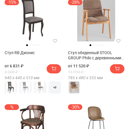
-15%
-28%
Стул RB Дионис
Стул обеденный STOOL
GROUP Philo с деревянными
ножками
от 6 831 ₽
от 11 520 ₽
8 000 ₽
15 990 ₽
940 х
440 х
510
мм
785 х
480 х
555
мм
+3
%
-30%