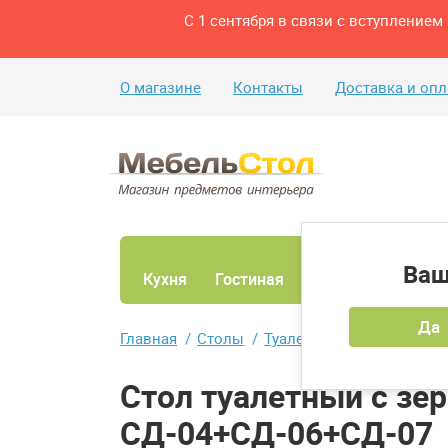
С 1 сентября в связи с вступление
О магазине
Контакты
Доставка и опл
Ваш
Кухня
Гостиная
Ванная
Спаль
Да
Главная
Столы
Туалетные столики
Сто
Стол туалетный с зе
СД-04+СД-06+СД-07