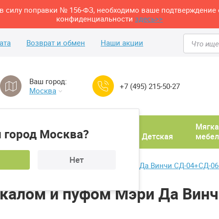
м в силу поправки № 156-ФЗ, необходимо ваше подтверждение 
конфиденциальности
здесь>>
ата
Возврат и обмен
Наши акции
Ваш город:
+7 (495) 215-50-27
Москва
Домашний
Мягка
 город Москва?
ня
кабинет
Прихожая
Детская
мебел
Нет
л туалетный с зеркалом и пуфом Мэри Да Винчи СД-04+СД-0
ркалом и пуфом Мэри Да Вин