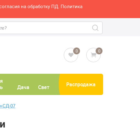
согласия на обработку ПД. Политика
0
0
я
Распродажа
ь
Дача
Свет
6+СД-07
чи