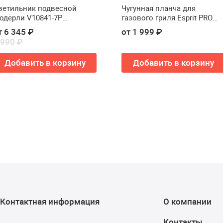
ветильник подвесной
Чугунная планча для
одерли V10841-7P
газового гриля Esprit PRO
олекул(Светильник
Черный (Р)
т 6 345 ₽
от 1 999 ₽
одвесной Moderli V10841-7P
 990 ₽
olecule)
Добавить в корзину
Добавить в корзину
Контактная информация
О компании
Контакты