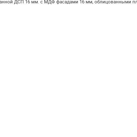
ванной
ДСП
16 мм. с
МДФ
фасадами 16 мм, облицованными п