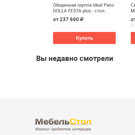
ессиональный
Обеденная группа Ideal Patio
С
lladio Braccio
DOLLA FESTA plus - стол
М
алюминий 180
М
3 ₽
от 237 690 ₽
о
п
9
M
ть в корзину
Купить
Вы недавно смотрели