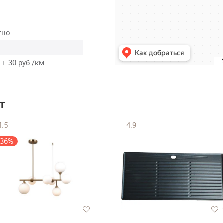
тно
 + 30 руб./км
т
4.5
4.9
-36%