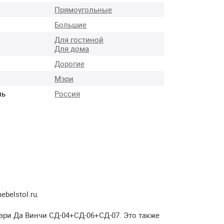
Прямоугольные
Большие
Для гостиной
Для дома
Дорогие
Мэри
ль
Россия
elstol.ru.
эри Да Винчи СД-04+СД-06+СД-07. Это также