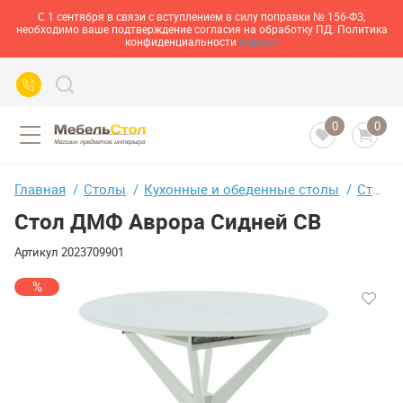
С 1 сентября в связи с вступлением в силу поправки № 156-ФЗ,
необходимо ваше подтверждение согласия на обработку ПД. Политика
конфиденциальности
здесь>>
0
0
Главная
Столы
Кухонные и обеденные столы
Стол ДМФ Аврора Сидней СВ
Стол ДМФ Аврора Сидней СВ
Артикул
2023709901
%