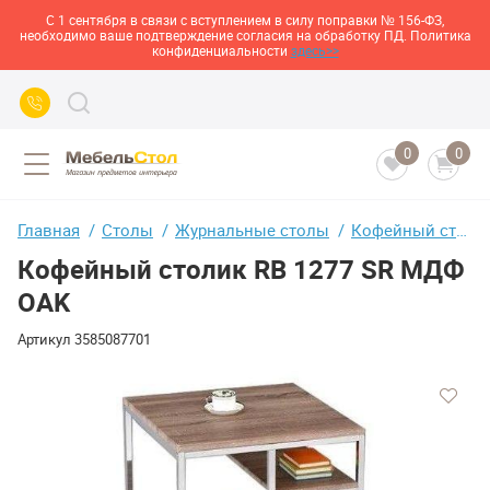
С 1 сентября в связи с вступлением в силу поправки № 156-ФЗ,
необходимо ваше подтверждение согласия на обработку ПД. Политика
конфиденциальности
здесь>>
0
0
Главная
Столы
Журнальные столы
Кофейный столик RB 1277 SR МДФ OAK
Кофейный столик RB 1277 SR МДФ
OAK
Артикул
3585087701