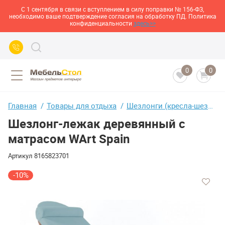
С 1 сентября в связи с вступлением в силу поправки № 156-ФЗ,
необходимо ваше подтверждение согласия на обработку ПД. Политика
конфиденциальности
здесь>>
0
0
Главная
Товары для отдыха
Шезлонги (кресла-шезлонги)
Шезлонг-лежак деревянный с
матрасом WArt Spain
Артикул
8165823701
-10%