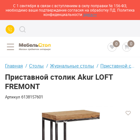
С 1 сентября в связи с вступлением в силу поправки № 156-ФЗ,
необходимо ваше подтверждение согласия на обработку ПД. Политика
конфиденциальности
здесь>>
0
0
Главная
Столы
Журнальные столы
Приставной столик Akur LOFT FREMONT
Приставной столик Akur LOFT
FREMONT
Артикул
6138157601