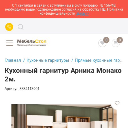
С 1 сентября в связи с вступлением в силу поправки № 156-ФЗ,
необходимо ваше подтверждение согласия на обработку ПД. Политика
конфиденциальности
здесь>>
0
0
Главная
Кухонные гарнитуры
Прямые кухонные гарнитуры
Кухонный гарнитур Арника Монако
2м.
Артикул
8534113901