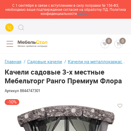
С 1 сентября в связи с вступлением в силу поправки № 156-ФЗ,
необходимо ваше подтверждение согласия на обработку ПД. Политика
конфиденциальности
здесь>>
0
0
Главная
Садовые качели
Качели на металлокаркасе
Качели садовые 3-х местные
Мебельторг Ранго Премиум Флора
Артикул
8844747301
-10%