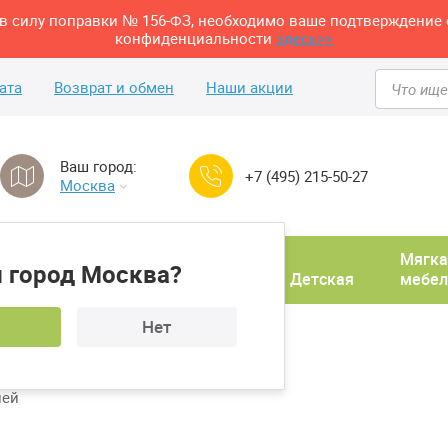
м в силу поправки № 156-ФЗ, необходимо ваше подтверждение 
конфиденциальности
здесь>>
ата
Возврат и обмен
Наши акции
Ваш город:
+7 (495) 215-50-27
Москва
Домашний
Мягка
 город Москва?
ня
кабинет
Прихожая
Детская
мебел
Нет
ные панели
лей