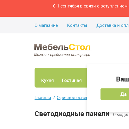
С 1 сентября в связи с вступление
О магазине
Контакты
Доставка и опл
Ваш
Кухня
Гостиная
Ванная
Спаль
Да
Главная
Офисное освещение
Светодиод
Светодиодные панели
0 моде