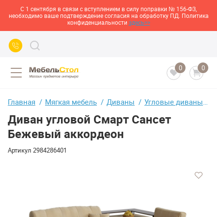
С 1 сентября в связи с вступлением в силу поправки № 156-ФЗ,
необходимо ваше подтверждение согласия на обработку ПД. Политика
конфиденциальности
здесь>>
0
0
Главная
Мягкая мебель
Диваны
Угловые диваны
Д
Диван угловой Смарт Сансет
Бежевый аккордеон
Артикул
2984286401