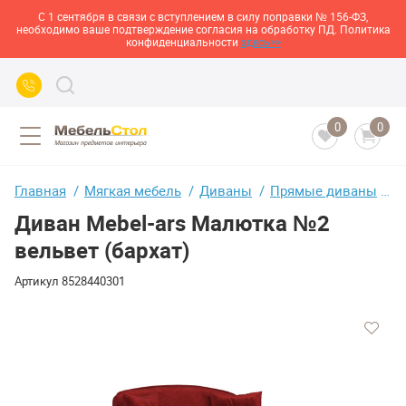
С 1 сентября в связи с вступлением в силу поправки № 156-ФЗ,
необходимо ваше подтверждение согласия на обработку ПД. Политика
конфиденциальности
здесь>>
0
0
Главная
Мягкая мебель
Диваны
Прямые диваны
Д
Диван Mebel-ars Малютка №2
вельвет (бархат)
Артикул
8528440301