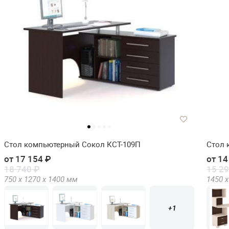
Стол компьютерный Сокол КСТ-109П
Стол 
от 17 154 ₽
от 14
18 740 ₽
15 29
750 х
1270 х
1400
мм
1450 х
+1