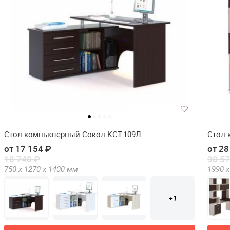
Стол компьютерный Сокол КСТ-109Л
Стол 
от 17 154 ₽
от 28
18 740 ₽
30 57
750 х
1270 х
1400
мм
1990 х
+1