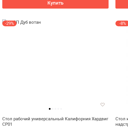
Купить
-29%
-8%
Стол рабочий универсальный Калифорния Хардвиг
Стол 
СР01
надст