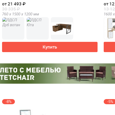
от 21 493 ₽
от 12
30 335 ₽
13 12
760 х
1500 х
1200
мм
1600 х
Купить
-8%
-5%