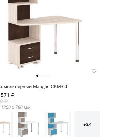
компьютерный Мэрдэс СКМ-60
 571 ₽
0 ₽
1200 х
780
мм
+33