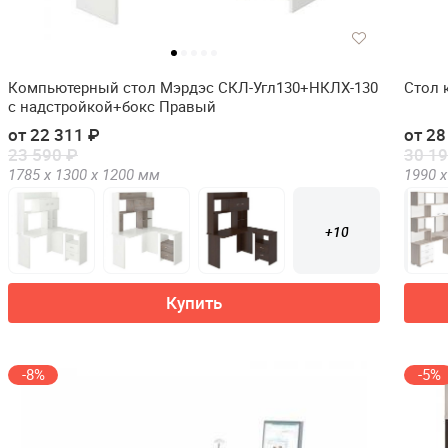
Компьютерный стол Мэрдэс СКЛ-Угл130+НКЛХ-130
Стол 
с надстройкой+бокс Правый
от 22 311 ₽
от 28
23 590 ₽
30 19
1785 х
1300 х
1200
мм
1990 х
+10
Купить
-8%
-5%