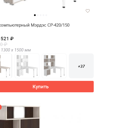
компьютерный Мэрдэс СР-420/150
 521 ₽
0 ₽
1300 х
1500
мм
+37
Купить