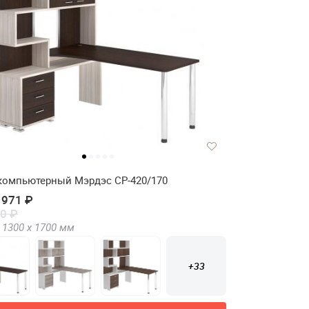
компьютерный Мэрдэс СР-420/170
 971 ₽
0 ₽
1300 х
1700
мм
+33