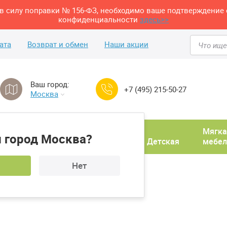
м в силу поправки № 156-ФЗ, необходимо ваше подтверждение 
конфиденциальности
здесь>>
ата
Возврат и обмен
Наши акции
Ваш город:
+7 (495) 215-50-27
Москва
Домашний
Мягка
 город Москва?
ня
кабинет
Прихожая
Детская
мебел
Нет