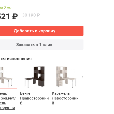
и 2 шт.
521 ₽
30 190 ₽
Добавить в корзину
Заказать в 1 клик
ты исполнения
ель/
Венге
Карамель
Карамель/
 жемчуг/
Правосторонни
Левосторонни
Венге/
ель
й
й
Карамель
торонни
Правосторонни
й