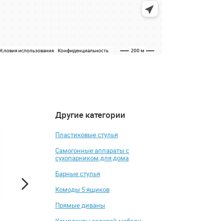
Другие категории
4.9
5
-9%
Пластиковые стулья
Самогонные аппараты с
сухопарником для дома
Барные стулья
Комоды 5 ящиков
Прямые диваны
Кресло Мебельторг Мичиган
Топпер Лонакс Ре
Комплекты садовой мебели.