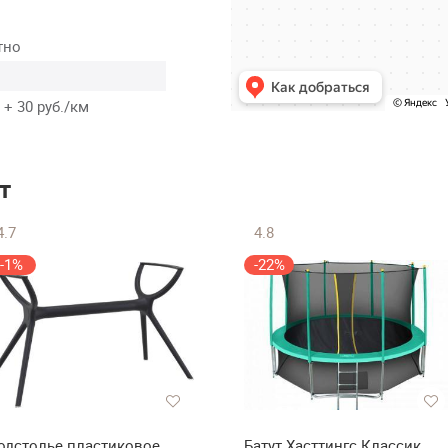
тно
 + 30 руб./км
т
4.7
4.8
-1%
-22%
одстолье пластиковое
Батут Хасттингс Классик