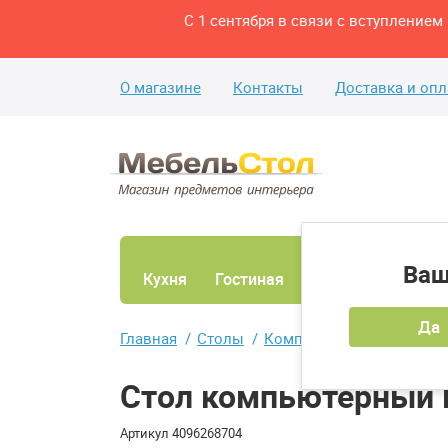
С 1 сентября в связи с вступление
О магазине
Контакты
Доставка и опл
Ваш
Кухня
Гостиная
Ванная
Спаль
Да
Главная
Столы
Компьютерные столы
Стол компьютерный 
Артикул
4096268704