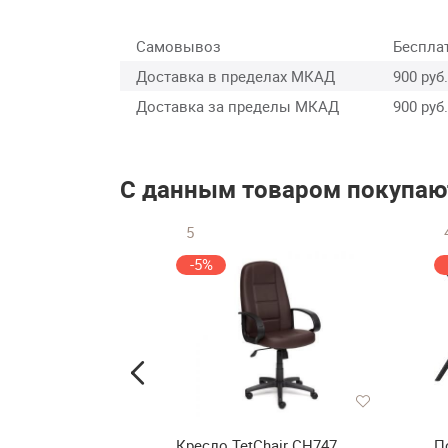
Самовывоз
Беспла
Доставка в пределах МКАД
900 руб.
Доставка за пределы МКАД
900 руб.
С данным товаром покупаю
5
-5%
 Мебель LOFT
Кресло TetChair СН747
П