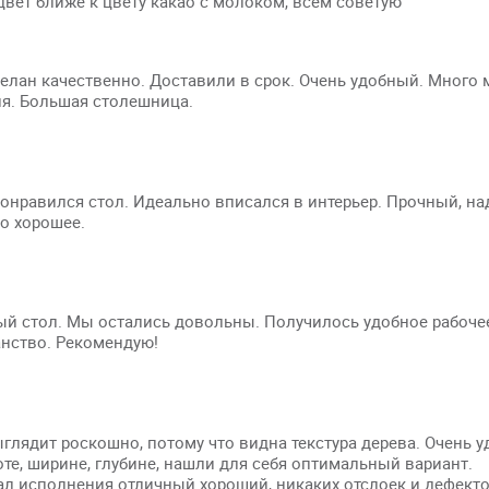
вет ближе к цвету какао с молоком, всем советую
елан качественно. Доставили в срок. Очень удобный. Много 
ия. Большая столешница.
онравился стол. Идеально вписался в интерьер. Прочный, н
о хорошее.
ый стол. Мы остались довольны. Получилось удобное рабоче
анство. Рекомендую!
глядит роскошно, потому что видна текстура дерева. Очень 
те, ширине, глубине, нашли для себя оптимальный вариант.
л исполнения отличный хороший, никаких отслоек и дефекто