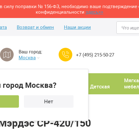
м в силу поправки № 156-ФЗ, необходимо ваше подтверждение 
конфиденциальности
здесь>>
ата
Возврат и обмен
Наши акции
Ваш город:
+7 (495) 215-50-27
Москва
Домашний
Мягка
 город Москва?
ня
кабинет
Прихожая
Детская
мебел
Нет
Стол компьютерный Мэрдэс СР-420/150
Мэрдэс СР-420/150