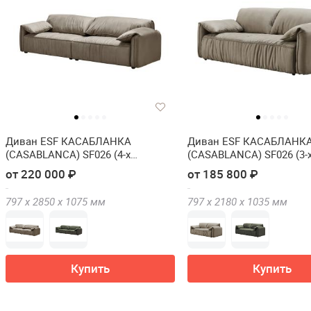
Диван ESF КАСАБЛАНКА
Диван ESF КАСАБЛАНК
(CASABLANCA) SF026 (4-х
(CASABLANCA) SF026 (3-
местный)
местный)
от 220 000 ₽
от 185 800 ₽
797 х
2850 х
1075
мм
797 х
2180 х
1035
мм
Купить
Купить