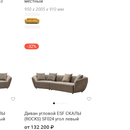
03
местный
950 х
2005 х
910
мм
-32%
АЛЫ
Диван угловой ESF СКАЛЫ
вый
(ROCKS) SF024 угол левый
от 132 200 ₽