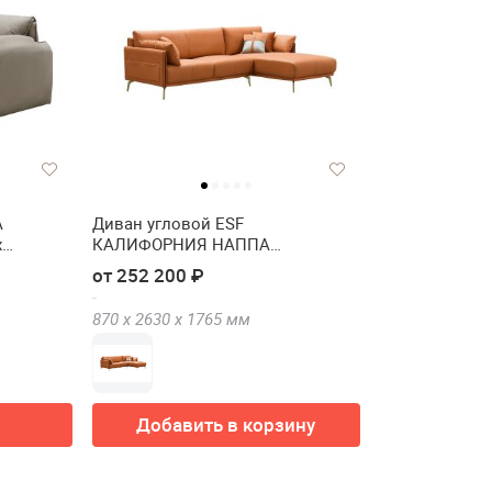
А
Диван угловой ESF
х
КАЛИФОРНИЯ НАППА
(CALIFORNIA NAPPA) SF002 угол
от 252 200 ₽
правый
870 х
2630 х
1765
мм
Добавить в корзину