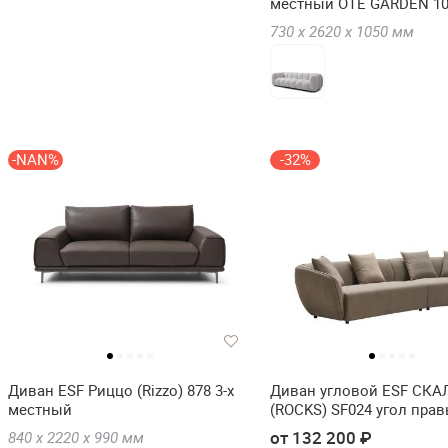
местный OTE GARDEN 1
730 х
2620 х
1050
мм
-NAN%
-32%
Диван ESF Риццо (Rizzo) 878 3-х
Диван угловой ESF СК
местный
(ROCKS) SF024 угол пра
от 132 200 ₽
840 х
2220 х
990
мм