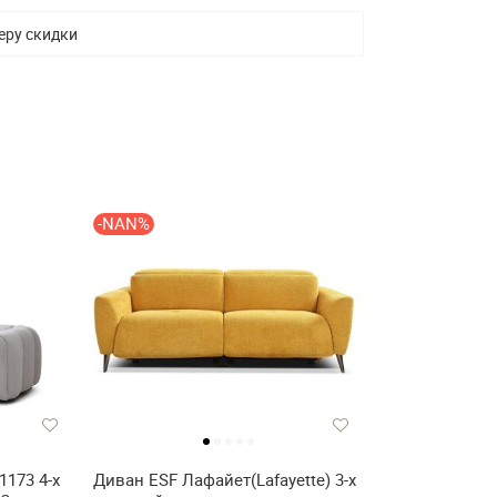
еру скидки
-NAN%
1173 4-х
Диван ESF Лафайет(Lafayette) 3-х