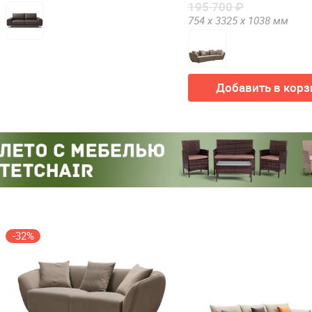
195 700 ₽
754 х
3325 х
1038
мм
Добавить в корз
-32%