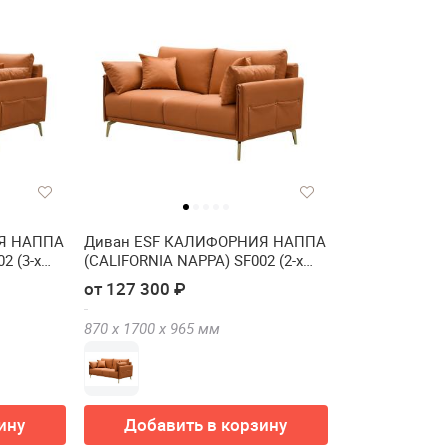
Я НАППА
Диван ESF КАЛИФОРНИЯ НАППА
2 (3-х
(CALIFORNIA NAPPA) SF002 (2-х
местный)
от 127 300 ₽
870 х
1700 х
965
мм
ину
Добавить в корзину