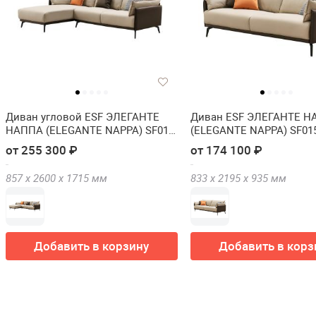
Диван угловой ESF ЭЛЕГАНТЕ
Диван ESF ЭЛЕГАНТЕ Н
НАППА (ELEGANTE NAPPA) SF015
(ELEGANTE NAPPA) SF015
угол левый
местный)
от 255 300 ₽
от 174 100 ₽
857 х
2600 х
1715
мм
833 х
2195 х
935
мм
Добавить в корзину
Добавить в корз