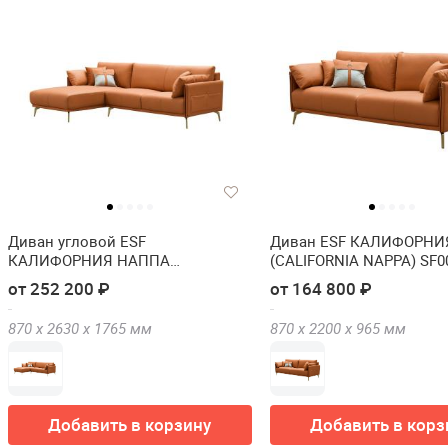
Диван угловой ESF
Диван ESF КАЛИФОРНИ
КАЛИФОРНИЯ НАППА
(CALIFORNIA NAPPA) SF00
(CALIFORNIA NAPPA) SF002 угол
местный)
от 252 200 ₽
от 164 800 ₽
левый
870 х
2630 х
1765
мм
870 х
2200 х
965
мм
Добавить в корзину
Добавить в корз