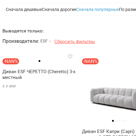
Сначала дешевые
Сначала дорогие
Сначала популярные
По разм
Выводятся только:
Производители:
ESF
Сбросить фильтры
-NAN%
-NAN%
Диван ESF ЧЕРЕТТО (Cheretto) 3-х
местный
х
х
мм
Диван ESF Капри (Capri) 