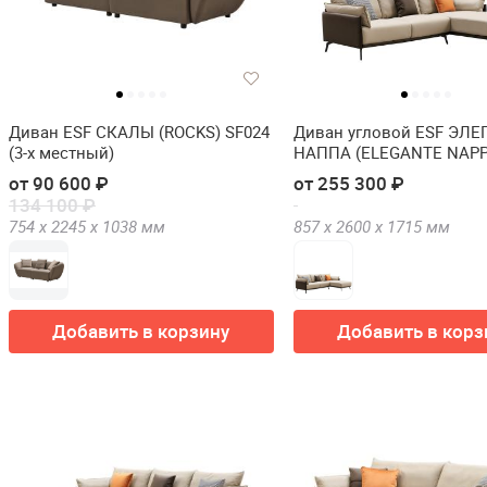
Диван ESF СКАЛЫ (ROCKS) SF024
Диван угловой ESF ЭЛЕ
(3-х местный)
НАППА (ELEGANTE NAPP
угол правый
от 90 600 ₽
от 255 300 ₽
134 100 ₽
754 х
2245 х
1038
мм
857 х
2600 х
1715
мм
Добавить в корзину
Добавить в корз