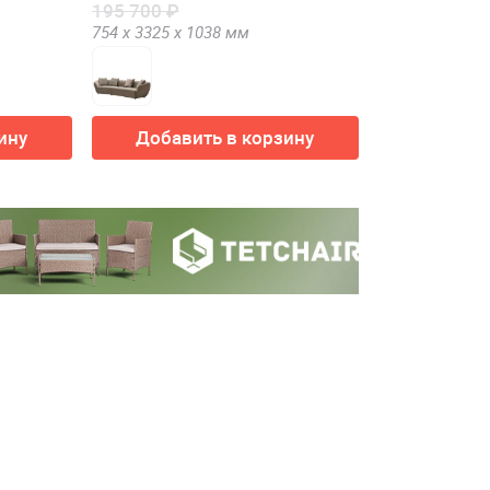
195 700 ₽
754 х
3325 х
1038
мм
ину
Добавить в корзину