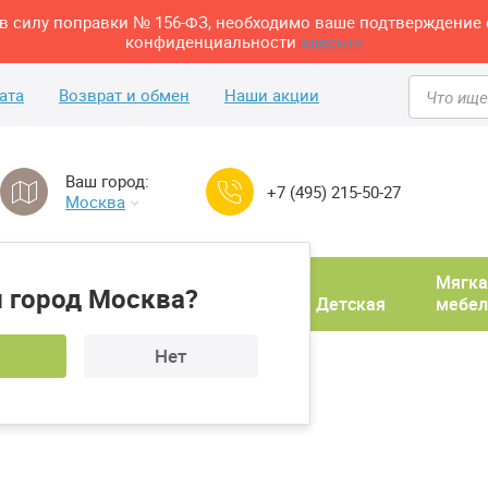
м в силу поправки № 156-ФЗ, необходимо ваше подтверждение 
конфиденциальности
здесь>>
ата
Возврат и обмен
Наши акции
Ваш город:
+7 (495) 215-50-27
Москва
Домашний
Мягка
 город Москва?
ня
кабинет
Прихожая
Детская
мебел
Нет