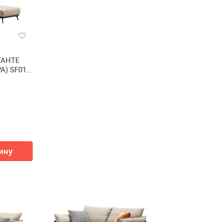
ГАНТЕ
A) SF015
ину