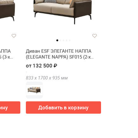
АППА
Диван ESF ЭЛЕГАНТЕ НАППА
 (3-х
(ELEGANTE NAPPA) SF015 (2-х
местный)
от 132 500 ₽
833 х
1700 х
935
мм
ину
Добавить в корзину