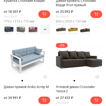
Кушетка Столлайн Кларис
Диван-кровать Столлайн
Верди Угол правый
от 18 207 ₽
от 25 092 ₽
19 270 ₽
26 550 ₽
770 х
1310 х
770
мм
800 х
2000 х
730
мм
+1
-6%
Диван прямой Arsko Астер М
Угловой диван Столлайн
Челси 2
от 34 991 ₽
от 27 432 ₽
29 030 ₽