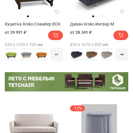
Кушетка Arsko Сламбер BOX
Диван Arsko Ингвар М
от 39 991 ₽
от 28 341 ₽
650 х
1530 х
700
мм
830 х
1670 х
800
мм
+1
+4
-12%