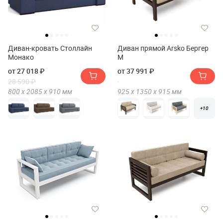
Диван-кровать Столлайн
Диван прямой Arsko Бергер
Монако
М
от 27 018 ₽
от 37 991 ₽
28 590 ₽
800 х
2085 х
910
мм
925 х
1350 х
915
мм
+10