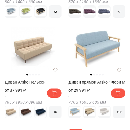
800 х
1400 х
690
мм
870 х
2180 х
1350
мм
+2
+1
Диван Arsko Нельсон
Диван прямой Arsko Флори М
от 37 991 ₽
от 29 991 ₽
785 х
1950 х
890
мм
770 х
1565 х
685
мм
+5
+10