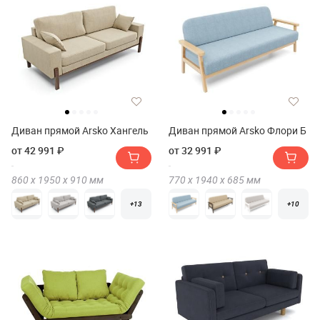
Диван прямой Arsko Хангель
Диван прямой Arsko Флори Б
от 42 991 ₽
от 32 991 ₽
860 х
1950 х
910
мм
770 х
1940 х
685
мм
+13
+10