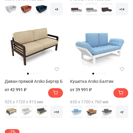
+3
+14
Диван прямой Arsko Бергер Б
Кушетка Arsko Балтик
от 42 991 ₽
от 39 991 ₽
925 х
1720 х
915
мм
650 х
1700 х
760
мм
+10
+2
-2%