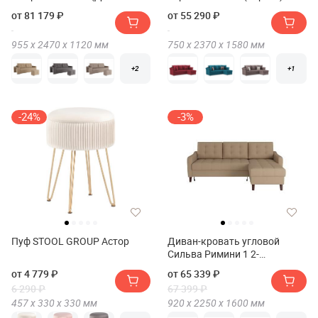
кровать Сильва SMART 4 Б4-
от 81 179 ₽
от 55 290 ₽
3т-Б3)
955 х
2470 х
1120
мм
750 х
2370 х
1580
мм
+2
+1
-24%
-3%
Пуф STOOL GROUP Астор
Диван-кровать угловой
Сильва Римини 1 2-
1пф(1пф-2т) СК
от 4 779 ₽
от 65 339 ₽
6 290 ₽
67 399 ₽
457 х
330 х
330
мм
920 х
2250 х
1600
мм