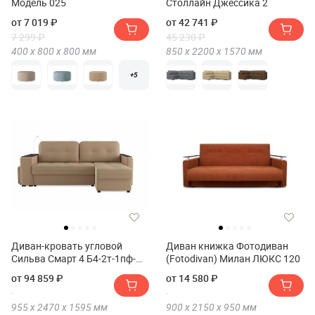
Модель 025
Столлайн Джессика 2
от 7 019 ₽
от 42 741 ₽
7 299 ₽
45 230 ₽
400 х
800 х
800
мм
850 х
2200 х
1570
мм
+5
Диван-кровать угловой
Диван книжка Фотодиван
Сильва Смарт 4 Б4-2т-1пф-
(Fotodivan) Милан ЛЮКС 120
Б3(Диван-кровать угловой
от 94 859 ₽
от 14 580 ₽
Сильва SMART 4 Б4-2т-1пф-
Б3)
955 х
2470 х
1595
мм
900 х
2150 х
950
мм