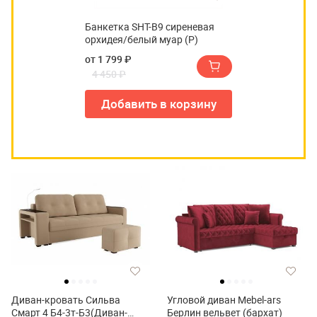
Банкетка SHT-B9 сиреневая
орхидея/белый муар (Р)
от 1 799 ₽
4 450 ₽
Добавить в корзину
Диван-кровать Сильва
Угловой диван Mebel-ars
Смарт 4 Б4-3т-Б3(Диван-
Берлин вельвет (бархат)