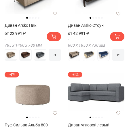
Диван Arsko Ник
Диван Arsko Стоун
от 22 991 ₽
от 42 991 ₽
785 х
1460 х
780
мм
800 х
1850 х
730
мм
+1
+1
-4%
-6%
Пуф Сильва Альба 800
Диван угловой левый