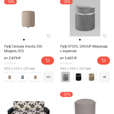
-10%
-35%
Пуф Сильва Альба 350
Пуф STOOL GROUP Миранда
Модель 025
с ящиком
от 2 879 ₽
от 5 607 ₽
3 199 ₽
8 590 ₽
400 х
350 х
350
мм
440 х
360 х
360
мм
+11
+5
-31%