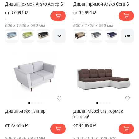
Диван прямой Arsko Астер Б
Диван прямой Arsko Сега Б
от 37 991 ₽
от 39 991 ₽
800 х
1780 х
690
мм
800 х
1725 х
690
мм
+2
+10
Диван Arsko Гуннар
Диван Mebel-ars Кормак
угловой
от 23 616 ₽
от 44 890 ₽
900 х
1610 х
950
мм
910 х
2110 х
1680
мм