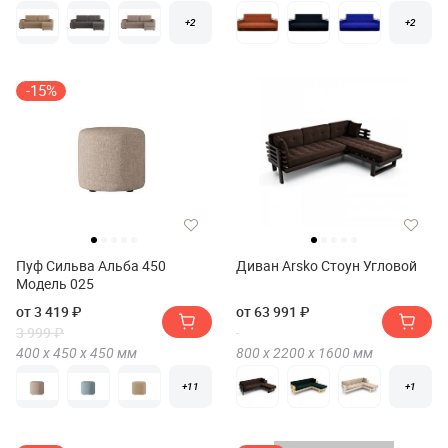
+2
+2
-15%
Пуф Сильва Альба 450
Диван Arsko Стоун Угловой
Модель 025
от 3 419 ₽
от 63 991 ₽
3 999 ₽
400 х
450 х
450
мм
800 х
2200 х
1600
мм
+11
+1