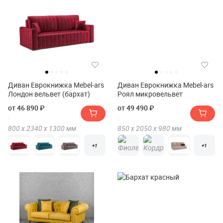
Диван Еврокнижка Mebel-ars
Диван Еврокнижка Mebel-ars
Лондон вельвет (бархат)
Роял микровельвет
от 46 890 ₽
от 49 490 ₽
800 х
2340 х
1300
мм
850 х
2050 х
980
мм
+1
+1