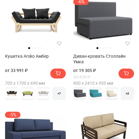
-6%
Кушетка Arsko Амбер
Диван-кровать Столлайн
Умка
от 33 991 ₽
от 19 305 ₽
20 430 ₽
700 х
1700 х
690
мм
900 х
2410 х
950
мм
+7
+3
-5%