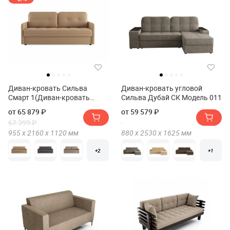
Диван-кровать Сильва
Диван-кровать угловой
Смарт 1(Диван-кровать
Сильва Дубай СК Модель 011
Сильва SMART 1)
от 65 879 ₽
от 59 579 ₽
67 399 ₽
955 х
2160 х
1120
мм
880 х
2530 х
1625
мм
+2
+1