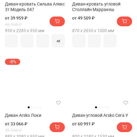
Диван-кровать Сильва Алекс
Диван-кровать угловой
3т Модель 047
Столлайн Марракеш
от 39 959 ₽
от 49 509 ₽
45 950 ₽
950 х
2285 х
950
мм
870 х
2650 х
1000
мм
+3
-8%
Диван Arsko Локи
Диван угловой Arsko Сега У
от 33 066 ₽
от 60 991 ₽
35 990 ₽
885 х
2080 х
950
мм
800 х
2180 х
1530
мм