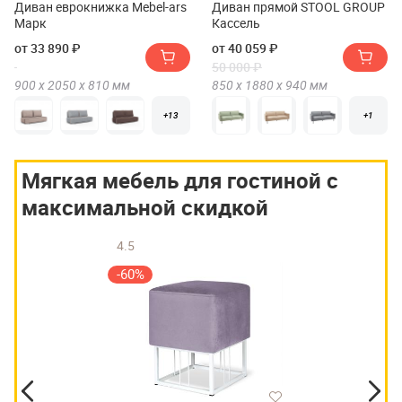
Диван еврокнижка Mebel-ars
Диван прямой STOOL GROUP
Марк
Кассель
от 33 890 ₽
от 40 059 ₽
50 000 ₽
900 х
2050 х
810
мм
850 х
1880 х
940
мм
+13
+1
Мягкая мебель для гостиной с
максимальной скидкой
4.5
-60%