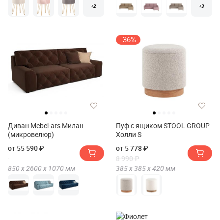
+2
+3
-36%
Диван Mebel-ars Милан
Пуф с ящиком STOOL GROUP
(микровелюр)
Холли S
от 55 590 ₽
от 5 778 ₽
8 990 ₽
850 х
2600 х
1070
мм
385 х
385 х
420
мм