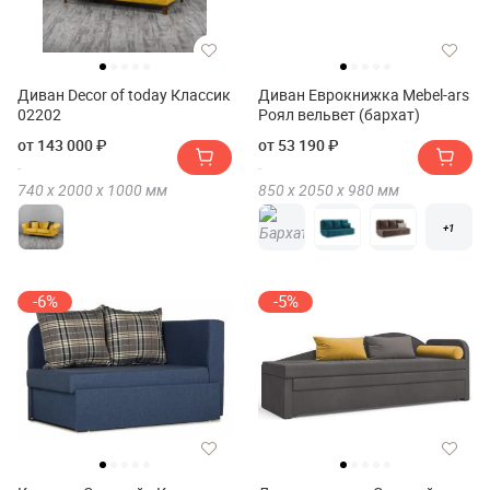
Диван Decor of today Классик
Диван Еврокнижка Mebel-ars
02202
Роял вельвет (бархат)
от 143 000 ₽
от 53 190 ₽
740 х
2000 х
1000
мм
850 х
2050 х
980
мм
+1
-6%
-5%