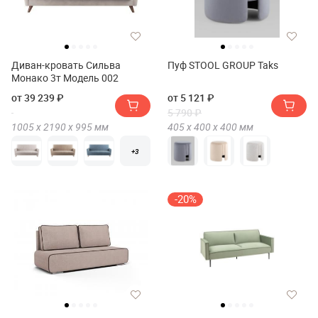
Диван-кровать Сильва
Пуф STOOL GROUP Taks
Монако 3т Модель 002
от 39 239 ₽
от 5 121 ₽
5 790 ₽
1005 х
2190 х
995
мм
405 х
400 х
400
мм
+3
-20%