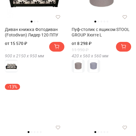
Диван книжка Фотодиван
Пуф-столик с ящиком STOOL
(Fotodivan) Лидер 120 ППУ
GROUP Хюгге L
от 15 570 ₽
от 8 298 ₽
11 990 ₽
900 х
2150 х
950
мм
420 х
560 х
560
мм
-13%