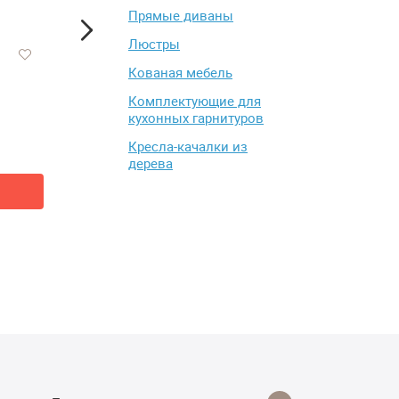
Прямые диваны
Люстры
Кованая мебель
МАТРАС ЛОНАКС БЭБИ
Столик журнальный
Комплектующие для
КОКОС-6 Поликоттон 60/140
Sheffilton SHT-CT41
кухонных гарнитуров
см(МАТРАС LONAX BABY
от 5 612 ₽
от 4 777 ₽
COCOS-6 Поликоттон 60/140
Кресла-качалки из
5 525 ₽
см)
дерева
Добавить в корзину
Купить