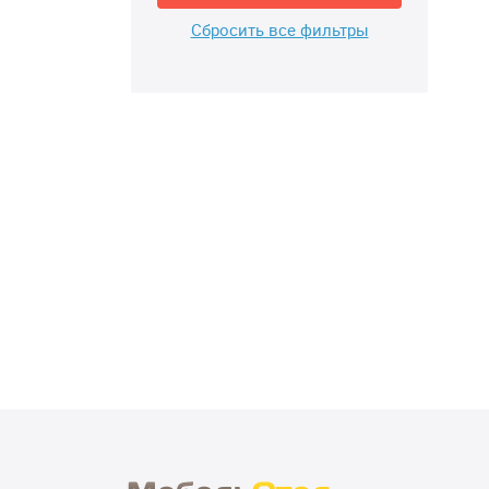
Сбросить все фильтры
Стеллаж Сокол СТ-402
МАТРАС ЛОНАКС БЭБ
КОКОС-6 Поликоттон 
см(МАТРАС LONAX BA
от 4 464 ₽
от 5 612 ₽
COCOS-6 Поликоттон 
4 870 ₽
см)
Купить
Добавить в корз