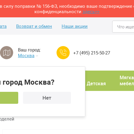
м в силу поправки № 156-ФЗ, необходимо ваше подтверждение 
конфиденциальности
здесь>>
ата
Возврат и обмен
Наши акции
Ваш город:
+7 (495) 215-50-27
Москва
Домашний
Мягка
 город Москва?
ня
кабинет
Прихожая
Детская
мебел
Нет
ванной
оделей