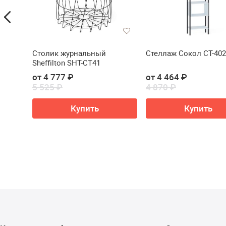
И
Столик журнальный
Стеллаж Сокол СТ-402
60/140
Sheffilton SHT-CT41
BY
от 4 777 ₽
от 4 464 ₽
60/140
5 525 ₽
4 870 ₽
ину
Купить
Купить