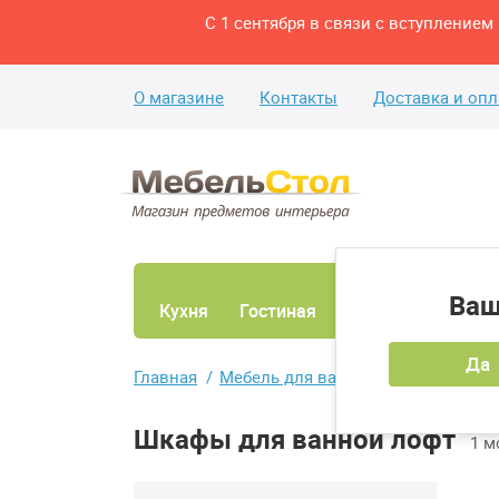
С 1 сентября в связи с вступление
О магазине
Контакты
Доставка и опл
Ваш
Кухня
Гостиная
Ванная
Спаль
Да
Главная
Мебель для ванной
Шкафы для 
Шкафы для ванной лофт
1 м