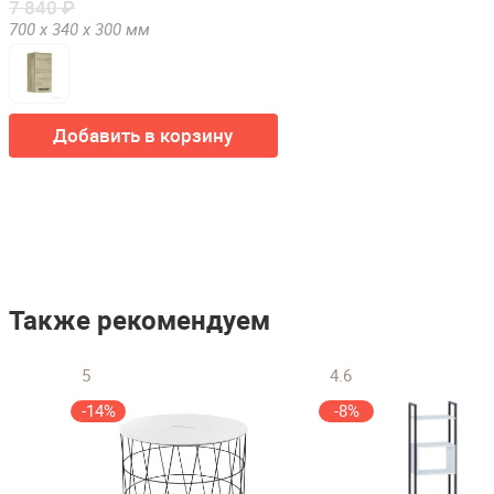
7 840 ₽
700 х
340 х
300
мм
Добавить в корзину
Также рекомендуем
5
4.6
-14%
-8%