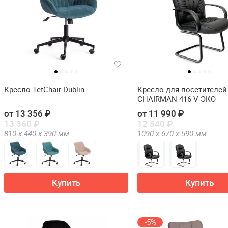
Кресло TetChair Dublin
Кресло для посетителей
CHAIRMAN 416 V ЭКО
от 13 356 ₽
от 11 990 ₽
13 360 ₽
12 540 ₽
810 х
440 х
390
мм
1090 х
670 х
590
мм
Купить
Купить
-5%