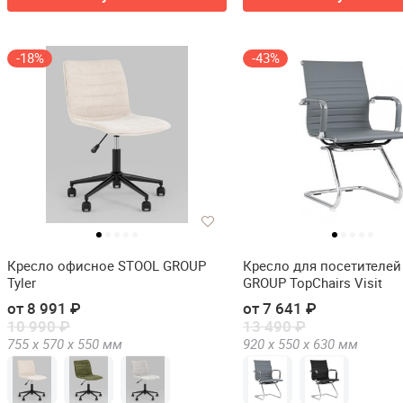
-18%
-43%
Кресло офисное STOOL GROUP
Кресло для посетителей
Tyler
GROUP TopChairs Visit
от 8 991 ₽
от 7 641 ₽
10 990 ₽
13 490 ₽
755 х
570 х
550
мм
920 х
550 х
630
мм