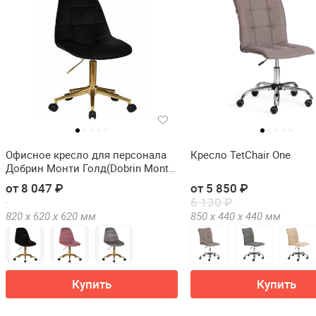
Офисное кресло для персонала
Кресло TetChair One
Добрин Монти Голд(Dobrin Monty
Gold)
от 8 047 ₽
от 5 850 ₽
6 130 ₽
820 х
620 х
620
мм
850 х
440 х
440
мм
Купить
Купить