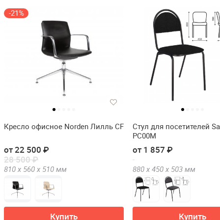
-21%
Кресло офисное Norden Лилль CF
Стул для посетителей S
РС00М
от 22 500 ₽
от 1 857 ₽
28 500 ₽
810 х
560 х
510
мм
880 х
450 х
503
мм
Купить
Купить