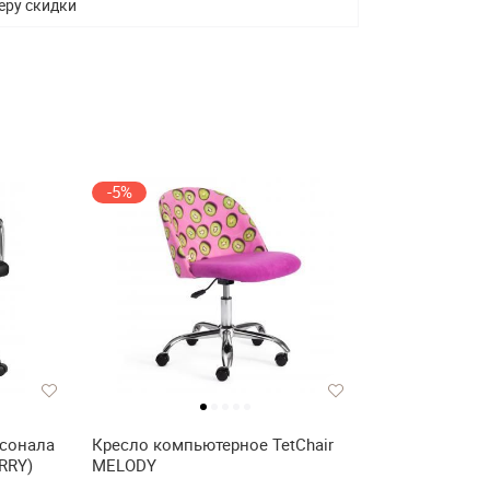
еру скидки
-5%
рсонала
Кресло компьютерное TetChair
RRY)
MELODY