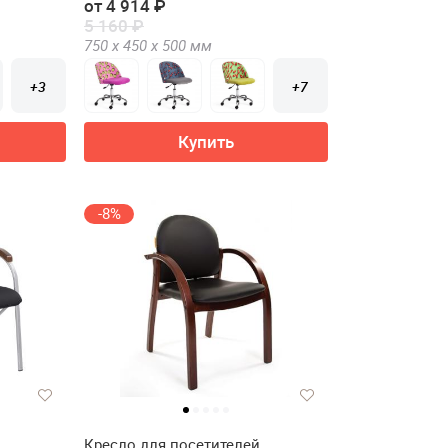
от 4 914 ₽
5 160 ₽
750 х
450 х
500
мм
+3
+7
Купить
-8%
Кресло для посетителей