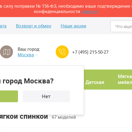
м в силу поправки № 156-ФЗ, необходимо ваше подтверждение 
конфиденциальности
здесь>>
ата
Возврат и обмен
Наши акции
Ваш город:
+7 (495) 215-50-27
Москва
Домашний
Мягка
 город Москва?
ня
кабинет
Прихожая
Детская
мебел
Нет
ягкой спинкой
67 моделей