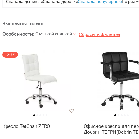
Сначала дешевые
Сначала дорогие
Сначала популярные
По разм
Выводятся только:
Особенности:
С мягкой спинкой
Сбросить фильтры
-20%
Кресло TetChair ZERO
Офисное кресло для пе
Добрин ТЕРРИ(Dobrin TE