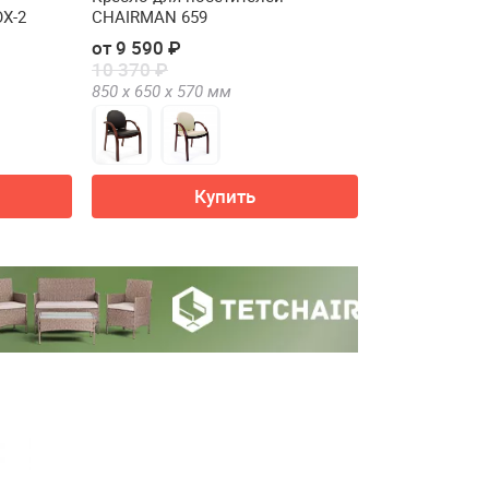
X-2
CHAIRMAN 659
от 9 590 ₽
10 370 ₽
850 х
650 х
570
мм
Купить