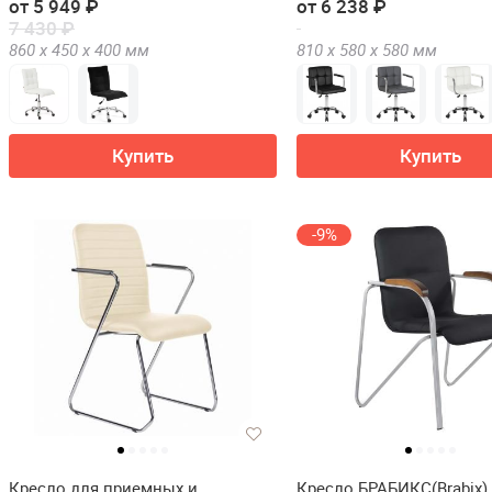
от 5 949 ₽
от 6 238 ₽
7 430 ₽
860 х
450 х
400
мм
810 х
580 х
580
мм
Купить
Купить
-9%
Кресло для приемных и
Кресло БРАБИКС(Brabix)