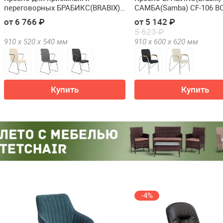
переговорных БРАБИКС(BRABIX)
САМБА(Samba) CF-106 BO
ВИЗИТ(Visit) CF-101
от 6 766 ₽
от 5 142 ₽
5 623 ₽
910 х
520 х
540
мм
910 х
600 х
620
мм
Купить
Купить
-4%