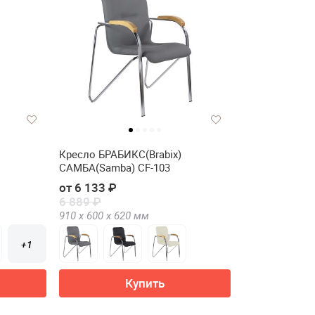
Кресло БРАБИКС(Brabix)
САМБА(Samba) CF-103
от 6 133 ₽
6 889 ₽
910 х
600 х
620
мм
+1
Купить