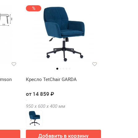
%
amson
Кресло TetChair GARDA
от 14 859 ₽
950 х
600 х
400
мм
Добавить в корзину