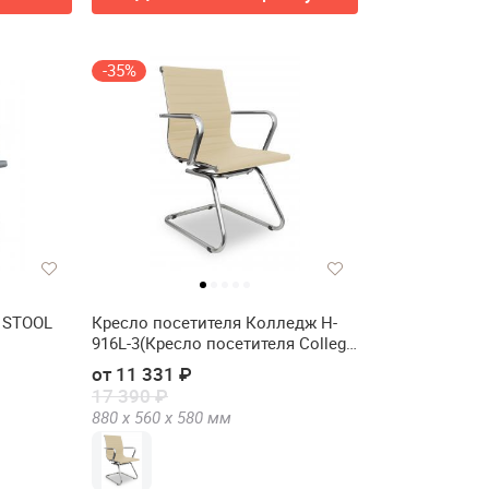
-35%
 STOOL
Кресло посетителя Колледж H-
916L-3(Кресло посетителя College
H-916L-3)
от 11 331 ₽
17 390 ₽
880 х
560 х
580
мм