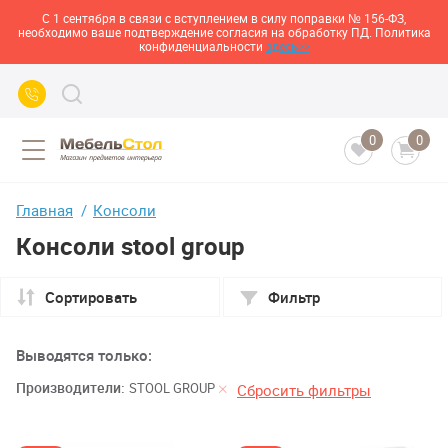
С 1 сентября в связи с вступлением в силу поправки № 156-ФЗ,
необходимо ваше подтверждение согласия на обработку ПД. Политика
конфиденциальности
здесь>>
0
0
Главная
Консоли
Консоли stool group
Сортировать
Фильтр
Выводятся только:
Производители:
STOOL GROUP
Сбросить фильтры