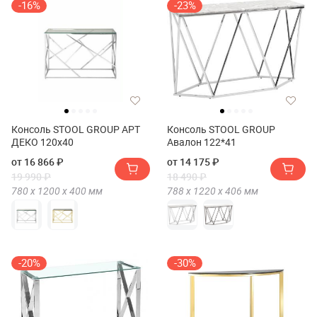
-16%
-23%
Консоль STOOL GROUP АРТ
Консоль STOOL GROUP
ДЕКО 120х40
Авалон 122*41
от 16 866 ₽
от 14 175 ₽
19 990 ₽
18 490 ₽
780 х
1200 х
400
мм
788 х
1220 х
406
мм
-20%
-30%