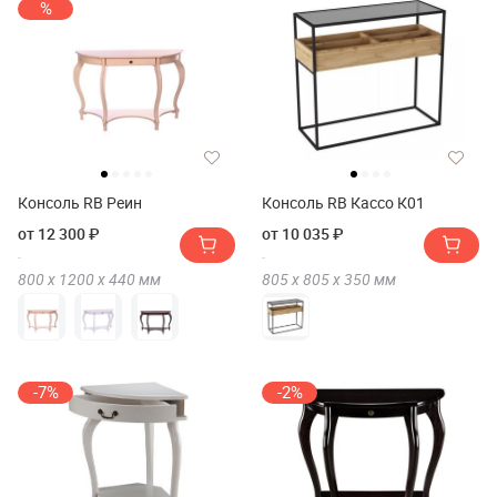
%
Консоль RB Реин
Консоль RB Кассо К01
от 12 300 ₽
от 10 035 ₽
800 х
1200 х
440
мм
805 х
805 х
350
мм
-7%
-2%