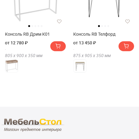
Консоль RB Дрим К01
Консоль RB Телфорд
от 12 780 ₽
от 13 450 ₽
805 х
900 х
350
мм
875 х
905 х
350
мм