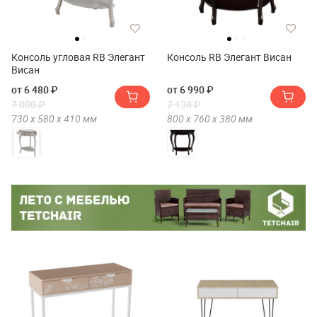
Консоль угловая RB Элегант
Консоль RB Элегант Висан
Висан
от 6 480 ₽
от 6 990 ₽
7 000 ₽
7 130 ₽
730 х
580 х
410
мм
800 х
760 х
380
мм