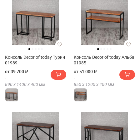
Консоль Decor of today Турин
Консоль Decor of today Альба
01989
01985
от 39 700 ₽
от 51 000 ₽
890 х
1400 х
400
мм
850 х
1200 х
400
мм