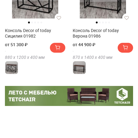
Консоль Decor of today
Консоль Decor of today
Сицилия 01982
Верона 01986
от 51 300 ₽
от 44 900 ₽
880 х
1200 х
400
мм
870 х
1400 х
400
мм