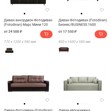
Диван аккордион Фотодиван
Диван Фотодиван (Fotodivan)
(Fotodivan) Марс Мини 120
Бизнес/BUSINESS 1600
от 24 500 ₽
от 17 550 ₽
770 х
1200 х
980
мм
800 х
1600 х
580
мм
Диван Фотодиван (Fotodivan)
Диван еврокнижка