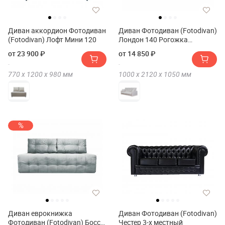
Диван аккордион Фотодиван
Диван Фотодиван (Fotodivan)
(Fotodivan) Лофт Мини 120
Лондон 140 Рогожка
полностью
от 23 900 ₽
от 14 850 ₽
770 х
1200 х
980
мм
1000 х
2120 х
1050
мм
%
Диван еврокнижка
Диван Фотодиван (Fotodivan)
Фотодиван (Fotodivan) Босс
Честер 3-х местный