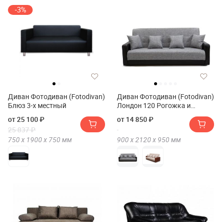
-3%
Диван Фотодиван (Fotodivan)
Диван Фотодиван (Fotodivan)
Блюз 3-х местный
Лондон 120 Рогожка и
экокожа
от 25 100 ₽
от 14 850 ₽
25 837 ₽
750 х
1900 х
750
мм
900 х
2120 х
950
мм