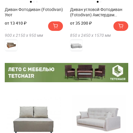
Диван Фотодиван (Fotodivan)
Диван угловой Фотодиван
Уют
(Fotodivan) Амстердам
Экокожа 160
от 13 410 ₽
от 35 200 ₽
900 х
2150 х
950
мм
850 х
2450 х
1570
мм