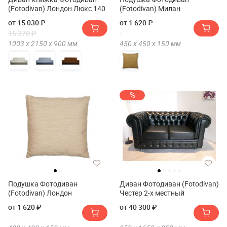
(Fotodivan) Лондон Люкс 140
(Fotodivan) Милан
от 15 030 ₽
от 1 620 ₽
15 370 ₽
1003 х
2150 х
900
мм
450 х
450 х
150
мм
%
Подушка Фотодиван
Диван Фотодиван (Fotodivan)
(Fotodivan) Лондон
Честер 2-х местный
от 1 620 ₽
от 40 300 ₽