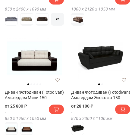
850 х
2400 х
1090
мм
1000 х
2120 х
1050
мм
+2
Диван Фотодиван (Fotodivan)
Диван Фотодиван (Fotodivan)
Амстердам Мини 150
Амстердам Экокожа 150
от 25 800 ₽
от 28 100 ₽
850 х
1950 х
1050
мм
870 х
2300 х
1100
мм