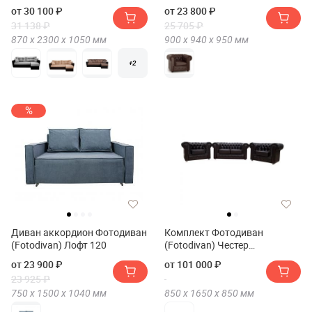
Рогожка 160
от 30 100 ₽
от 23 800 ₽
31 138 ₽
25 705 ₽
870 х
2300 х
1050
мм
900 х
940 х
950
мм
+2
%
Диван аккордион Фотодиван
Комплект Фотодиван
(Fotodivan) Лофт 120
(Fotodivan) Честер
(двухместный диван и два
от 23 900 ₽
от 101 000 ₽
кресла)
23 925 ₽
750 х
1500 х
1040
мм
850 х
1650 х
850
мм