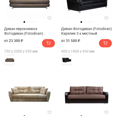
Диван еврокнижка
Диван Фотодиван (Fotodivan)
Фотодиван (Fotodivan)
Карелия 3-х местный
Фиджи
от 23 300 ₽
от 31 500 ₽
730 х
2000 х
930
мм
900 х
1900 х
950
мм