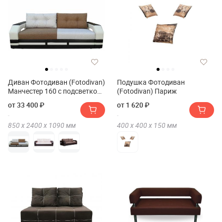
Диван Фотодиван (Fotodivan)
Подушка Фотодиван
Манчестер 160 с подсветкой
(Fotodivan) Париж
рогожка
от 33 400 ₽
от 1 620 ₽
850 х
2400 х
1090
мм
400 х
400 х
150
мм