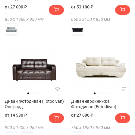
Мини
от 27 600 ₽
от 53 100 ₽
850 х
1950 х
950
мм
850 х
2150 х
850
мм
Диван Фотодиван (Fotodivan)
Диван еврокнижка
Оксфорд
Фотодиван (Fotodivan)
Валенсия
от 14 580 ₽
от 27 600 ₽
900 х
1700 х
950
мм
750 х
1950 х
950
мм