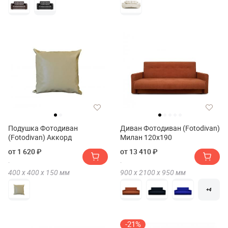
Подушка Фотодиван
Диван Фотодиван (Fotodivan)
(Fotodivan) Аккорд
Милан 120х190
от 1 620 ₽
от 13 410 ₽
400 х
400 х
150
мм
900 х
2100 х
950
мм
+4
-21%