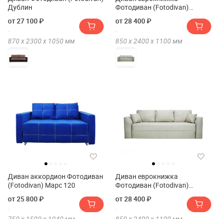
Дублин
Фотодиван (Fotodivan)
Ливерпуль 150
от 27 100 ₽
от 28 400 ₽
870 х
2300 х
1050
мм
850 х
2400 х
1100
мм
Диван аккордион Фотодиван
Диван еврокнижка
(Fotodivan) Марс 120
Фотодиван (Fotodivan)
Белфест 150
от 25 800 ₽
от 28 400 ₽
750 х
1500 х
1040
мм
850 х
2400 х
1100
мм