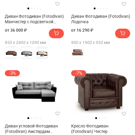
Диван Фотодиван (Fotodivan)
Диван Фотодиван (Fotodivan)
Манчестер с подсветкой
Лодочка
угловой 150
от 36 000 ₽
от 16 290 ₽
850 х
2400 х
1090
мм
900 х
1900 х
950
мм
-3%
-7%
Диван угловой Фотодиван
Кресло Фотодиван
(Fotodivan) Амстердам
(Fotodivan) Честер