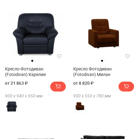
Кресло Фотодиван
Кресло Фотодиван
(Fotodivan) Карелия
(Fotodivan) Милан
от 21 863 ₽
от 8 820 ₽
900 х
940 х
950
мм
900 х
550 х
780
мм