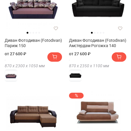
Диван Фотодиван (Fotodivan)
Диван Фотодиван (Fotodivan)
Париж 150
Амстердам Рогожка 140
от 27 600 ₽
от 27 600 ₽
870 х
2300 х
1050
мм
870 х
2350 х
1100
мм
%