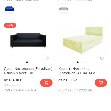
-9%
Диван Фотодиван (Fotodivan)
Кровать Фотодиван
Блюз 2-х местный
(Fotodivan) АТЛАНТА с
матрасом 120x200
от 18 630 ₽
от 23 300 ₽
20 537 ₽
750 х
1350 х
750
мм
950 х
1200 х
2000
мм