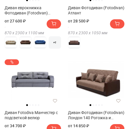
Диван еврокнижка
Диван Фотодиван (Fotodivan)
Фотодиван (Fotodivan)
Атлант
Амстердам Люкс велюр 150
от 27 600 ₽
от 28 500 ₽
870 х
2300 х
1100
мм
870 х
2300 х
1050
мм
+1
%
Диван Fotodiva Манчестер с
Диван Фотодиван (Fotodivan)
подсветкой велюр
Лондон 140 Рогожка и
экокожа
от 34 700 ₽
от 14 850 ₽