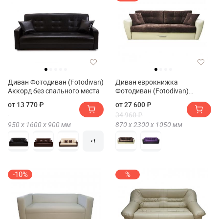
Диван Фотодиван (Fotodivan)
Диван еврокнижка
Аккорд без спального места
Фотодиван (Fotodivan)
Амстердам Люкс 150
от 13 770 ₽
от 27 600 ₽
34 960 ₽
950 х
1600 х
900
мм
870 х
2300 х
1050
мм
+1
-10%
%