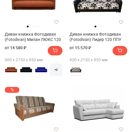
Диван книжка Фотодиван
Диван книжка Фотодиван
(Fotodivan) Милан ЛЮКС 120
(Fotodivan) Лидер 120 ППУ
от 14 580 ₽
от 15 570 ₽
900 х
2150 х
950
мм
900 х
2150 х
950
мм
+2
%