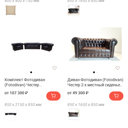
400 х
400 х
150
мм
850 х
1650 х
850
мм
Комплект Фотодиван
Диван Фотодиван (Fotodivan)
(Fotodivan) Честер
Честер 2-х местный сиденье
(трехместный диван и два
каретка
от 107 300 ₽
от 49 300 ₽
кресла)
850 х
2150 х
850
мм
850 х
1650 х
850
мм