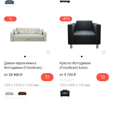
%
-41%
Диван еврокнижка
Кресло Фотодиван
Фотодиван (Fotodivan)
(Fotodivan) Блюз
Дублин Люкс 150
от 28 400 ₽
от 9 720 ₽
16 562 ₽
100 х
2300 х
1100
мм
750 х
800 х
750
мм