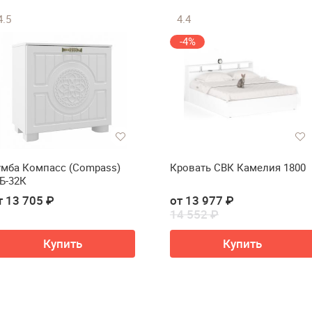
4.5
4.4
-4%
умба Компасс (Compass)
Кровать СВК Камелия 1800
Б-32К
т 13 705 ₽
от 13 977 ₽
14 552 ₽
Купить
Купить