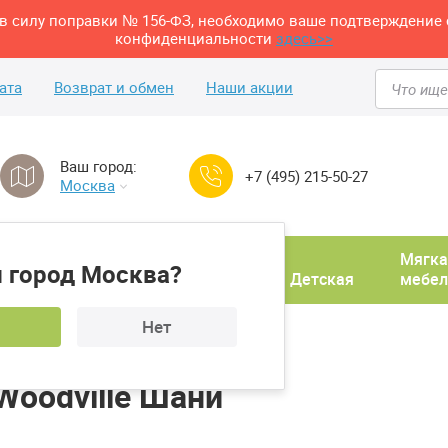
м в силу поправки № 156-ФЗ, необходимо ваше подтверждение 
конфиденциальности
здесь>>
ата
Возврат и обмен
Наши акции
Ваш город:
+7 (495) 215-50-27
Москва
Домашний
Мягка
 город Москва?
ня
кабинет
Прихожая
Детская
мебел
Нет
рнальный столик Woodville Шани
oodville Шани