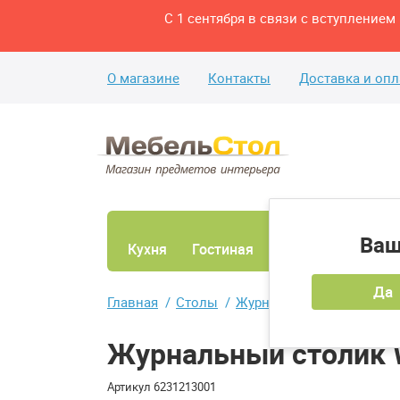
С 1 сентября в связи с вступление
О магазине
Контакты
Доставка и опл
Ваш
Кухня
Гостиная
Ванная
Спаль
Да
Главная
Столы
Журнальные столы
Жу
Журнальный столик W
Артикул
6231213001