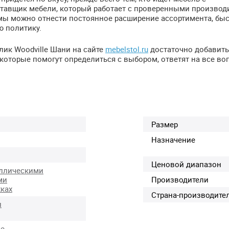
тавщик мебели, который работает с проверенными производ
мы можно отнести постоянное расширение ассортимента, бы
ю политику.
лик Woodville Шани на сайте
mebelstol.ru
достаточно добавить 
, которые помогут определиться с выбором, ответят на все во
Размер
Назначение
Ценовой диапазон
ллическими
ми
Производители
ках
Страна-производите
л
ые