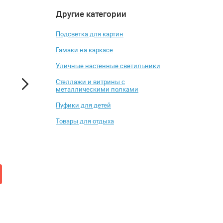
Другие категории
4.7
4.7
-1%
-28%
Подсветка для картин
Гамаки на каркасе
Уличные настенные светильники
Стеллажи и витрины с
металлическими полками
Пуфики для детей
Шезлонг с подлокотниками
Кресло STOOL GR
Товары для отдыха
ZiP-mebel Чивас
Мэйден
от 6 523 ₽
от 14 391 ₽
6 589 ₽
19 990 ₽
Добавить в корзину
Добавить в к