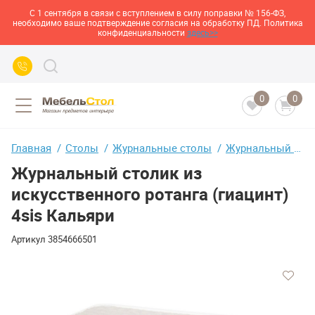
С 1 сентября в связи с вступлением в силу поправки № 156-ФЗ,
необходимо ваше подтверждение согласия на обработку ПД. Политика
конфиденциальности
здесь>>
0
0
Главная
Столы
Журнальные столы
Журнальный столик из искусственного ротанга (гиацинт) 4sis Кальяри
Журнальный столик из
искусственного ротанга (гиацинт)
4sis Кальяри
Артикул
3854666501