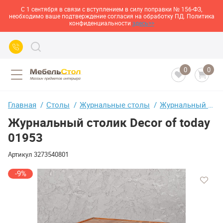
С 1 сентября в связи с вступлением в силу поправки № 156-ФЗ,
необходимо ваше подтверждение согласия на обработку ПД. Политика
конфиденциальности
здесь>>
0
0
Главная
Столы
Журнальные столы
Журнальный столик Decor of today 01953
Журнальный столик Decor of today
01953
Артикул
3273540801
-9%