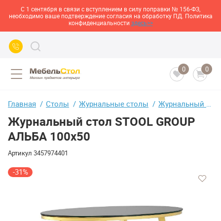
С 1 сентября в связи с вступлением в силу поправки № 156-ФЗ,
необходимо ваше подтверждение согласия на обработку ПД. Политика
конфиденциальности
здесь>>
0
0
Главная
Столы
Журнальные столы
Журнальный стол STOOL GROUP АЛЬБА 100х50
Журнальный стол STOOL GROUP
АЛЬБА 100х50
Артикул
3457974401
-31%