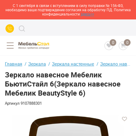
С 1 сентября в связи с вступлением в силу поправки № 156-ФЗ,
необходимо ваше подтверждение согласия на обработку ПД. Политика
конфиденциальности
здесь>>
0
0
Главная
Зеркала
Зеркала настенные
Зеркало навесное Мебелик БьютиСтайл 6(Зеркало навесное Мебелик BeautyStyle 6)
Зеркало навесное Мебелик
БьютиСтайл 6(Зеркало навесное
Мебелик BeautyStyle 6)
Артикул
9107888301