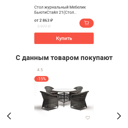
Стол журнальный Мебелик
БьютиСтайл 21(Стол
журнальный Мебелик
от 2 863 ₽
BeautyStyle 21)
3 977 ₽
Купить
С данным товаром покупают
4.5
-15%