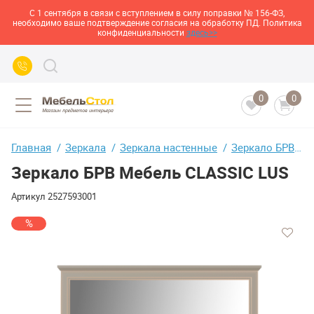
С 1 сентября в связи с вступлением в силу поправки № 156-ФЗ,
необходимо ваше подтверждение согласия на обработку ПД. Политика
конфиденциальности
здесь>>
0
0
Главная
Зеркала
Зеркала настенные
Зеркало БРВ Мебель CLASSIC LUS
Зеркало БРВ Мебель CLASSIC LUS
Артикул
2527593001
%