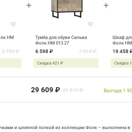
олк НМ
Тумба для обуви Сильва
Шкаф дл
Фолк НМ 013.27
Фолк НМ 
зеркалом
3 799 ₽
6 598 ₽
7 019 ₽
19 458 
Скидка 421 ₽
Скидка 1
29 609 ₽
31 517 ₽
Выгода 1 9
ючками и шляпной полкой из коллекции Фолк – выполнена в