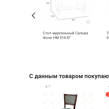
дежды Сильва
Стол журнальный Сильва
Т
4.03
Фолк НМ 014.87
0
Ф
₽
ь в корзину
С данным товаром покупаю
4.7