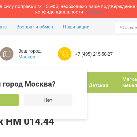
м в силу поправки № 156-ФЗ, необходимо ваше подтверждение 
конфиденциальности
здесь>>
ата
Возврат и обмен
Наши акции
Ваш город:
+7 (495) 215-50-27
Москва
Домашний
Мягка
 город Москва?
ня
кабинет
Прихожая
Детская
мебел
Нет
Вешалка Сильва Фолк НМ 014.44
к НМ 014.44