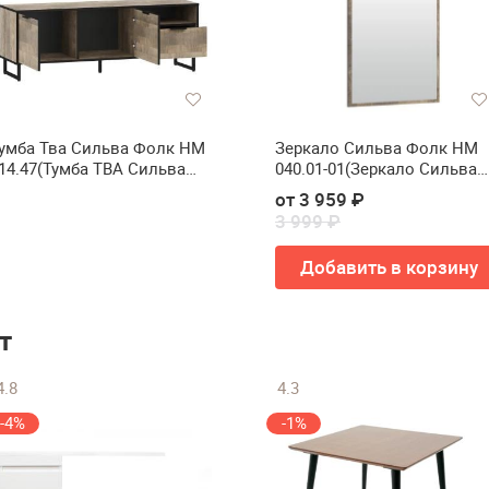
умба Тва Сильва Фолк НМ
Зеркало Сильва Фолк НМ
14.47(Тумба ТВА Сильва
040.01-01(Зеркало Сильва
олк НМ 014.47)
Фолк НМ 040.01-01)
от 3 959 ₽
3 999 ₽
Добавить в корзину
т
4.8
4.3
-4%
-1%