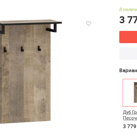
В наличи
3 7
Вариан
Дуб Г
Песо
3 779